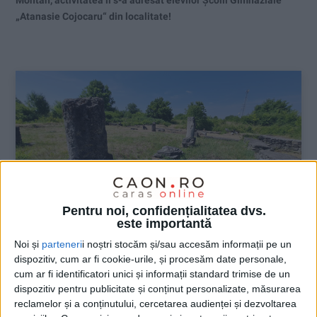
Montan, activitatea li s-a adresat elevilor Școlii Gimnaziale
„Atanasie Cojocaru“ din localitate!
Pentru noi, confidențialitatea dvs.
este importantă
Noi și
parteneri
i noștri stocăm și/sau accesăm informații pe un
dispozitiv, cum ar fi cookie-urile, și procesăm date personale,
ŞTIRILE JUDEŢULUI CARAŞ-SEVERIN
cum ar fi identificatori unici și informații standard trimise de un
dispozitiv pentru publicitate și conținut personalizate, măsurarea
Cu limesul în patrimoniul UNESCO
reclamelor și a conținutului, cercetarea audienței și dezvoltarea