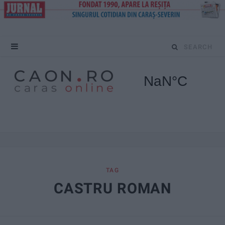
S
e
a
r
c
h
f
TAG
CASTRU ROMAN
o
r