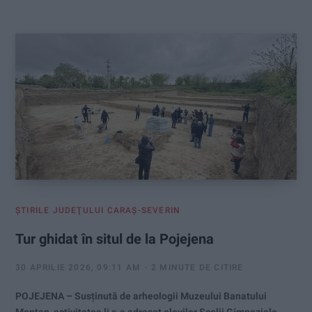
:
ŞTIRILE JUDEŢULUI CARAŞ-SEVERIN
Tur ghidat în situl de la Pojejena
30 APRILIE 2026, 09:11 AM
2 MINUTE DE CITIRE
POJEJENA – Susținută de arheologii Muzeului Banatului