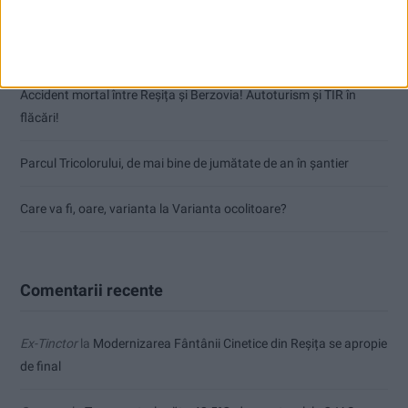
CSM Reșița a rezolvat meciul în două minute și a plecat cu toate
punctele de la Satu Mare
Accident mortal între Reșița și Berzovia! Autoturism și TIR în
flăcări!
Parcul Tricolorului, de mai bine de jumătate de an în șantier
Care va fi, oare, varianta la Varianta ocolitoare?
Comentarii recente
Ex-Tinctor
la
Modernizarea Fântânii Cinetice din Reșița se apropie
de final