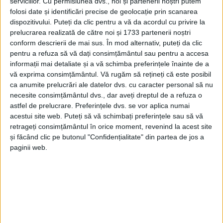
serviciilor.
Cu permisiunea dvs., noi și partenerii noștri putem
30 IULIE 2024, 07:52 AM
2 MINUTE DE CITIRE
folosi date și identificări precise de geolocație prin scanarea
dispozitivului. Puteți da clic pentru a vă da acordul cu privire la
CARAȘ-SEVERIN – Printre monumentele istorice de la frontiera
prelucrarea realizată de către noi și 1733 partenerii noștri
Daciei romane se numără și câteva din județul Caraș-Severin!
conform descrierii de mai sus. În mod alternativ, puteți da clic
pentru a refuza să vă dați consimțământul sau pentru a accesa
informații mai detaliate și a vă schimba preferințele înainte de a
vă exprima consimțământul.
Vă rugăm să rețineți că este posibil
ca anumite prelucrări ale datelor dvs. cu caracter personal să nu
necesite consimțământul dvs., dar aveți dreptul de a refuza o
astfel de prelucrare. Preferințele dvs. se vor aplica numai
acestui site web. Puteți să vă schimbați preferințele sau să vă
retrageți consimțământul în orice moment, revenind la acest site
și făcând clic pe butonul "Confidențialitate" din partea de jos a
paginii web.