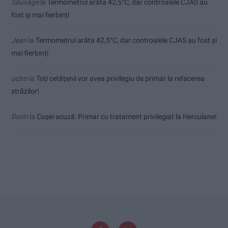
Sauvage
la
Termometrul arăta 42,5°C, dar controalele CJAS au
fost și mai fierbinți
Jean
la
Termometrul arăta 42,5°C, dar controalele CJAS au fost și
mai fierbinți
uctm
la
Toți cetățenii vor avea privilegiu de primar la refacerea
străzilor!
Dorin
la
Coșei acuză: Primar cu tratament privilegiat la Herculane!