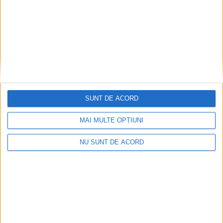
SUNT DE ACORD
MAI MULTE OPȚIUNI
Înainte au fost 44 și-acum au rămas… 50!
2026-08-07
NU SUNT DE ACORD
Arhive
A