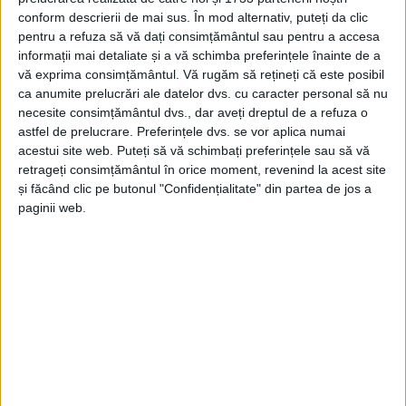
conform descrierii de mai sus. În mod alternativ, puteți da clic
pentru a refuza să vă dați consimțământul sau pentru a accesa
informații mai detaliate și a vă schimba preferințele înainte de a
vă exprima consimțământul.
Vă rugăm să rețineți că este posibil
ca anumite prelucrări ale datelor dvs. cu caracter personal să nu
necesite consimțământul dvs., dar aveți dreptul de a refuza o
astfel de prelucrare. Preferințele dvs. se vor aplica numai
acestui site web. Puteți să vă schimbați preferințele sau să vă
retrageți consimțământul în orice moment, revenind la acest site
și făcând clic pe butonul "Confidențialitate" din partea de jos a
paginii web.
Turneul intercontinental se va desfășura în Grecia!
Competiția adună la start 600 de sportivi din 36 de
țări și se anunță a fi extrem de disputată. România va
fi reprezentată de 37 de sportivi la toate cele trei
stiluri, coordonați de vicepreședinte FRL, Alexandru