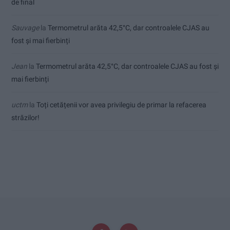
de final
Sauvage
la
Termometrul arăta 42,5°C, dar controalele CJAS au
fost și mai fierbinți
Jean
la
Termometrul arăta 42,5°C, dar controalele CJAS au fost și
mai fierbinți
uctm
la
Toți cetățenii vor avea privilegiu de primar la refacerea
străzilor!