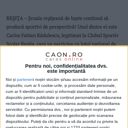
REȘIȚA – Școala reșițeană de lupte continuă să
producă sportivi de perspectivă! Unul dintre ei este
Carlos Fabian Rădulescu, legitimat la Clubul Sportiv
Școlar Reșița, care va participa cu lotul național de
lupte al României de U15 la Campionatul European!
Sportivul reșițean va concura la categoria 48 de kg!
Pentru noi, confidențialitatea dvs.
este importantă
Noi și
parteneri
i noștri stocăm și/sau accesăm informații pe un
dispozitiv, cum ar fi cookie-urile, și procesăm date personale,
cum ar fi identificatori unici și informații standard trimise de un
dispozitiv pentru publicitate și conținut personalizate, măsurarea
reclamelor și a conținutului, cercetarea audienței și dezvoltarea
serviciilor.
Cu permisiunea dvs., noi și partenerii noștri putem
folosi date și identificări precise de geolocație prin scanarea
dispozitivului. Puteți da clic pentru a vă da acordul cu privire la
prelucrarea realizată de către noi și 1733 partenerii noștri