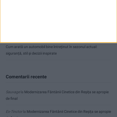
ANUNŢ OPRIRE APĂ ÎN BOCȘA
Înainte au fost 44 și-acum au rămas… 50!
Seceta hidrologică se agravează în Banat
Cum arată un automobil bine întreținut în sezonul actual:
siguranță, stil și decizii inspirate
Comentarii recente
Sauvage
la
Modernizarea Fântânii Cinetice din Reșița se apropie
de final
Ex-Tinctor
la
Modernizarea Fântânii Cinetice din Reșița se apropie