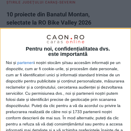
ŞTIRILE JUDEŢULUI CARAŞ-SEVERIN
10 proiecte din Banatul Montan,
selectate la RO Bike Valley 2026
28 DECEMBRIE 2025, 09:45 AM
2 MINUTE DE CITIRE
CARAŞ-SEVERIN – Judeţul nostru devine un punct important pe
Pentru noi, confidențialitatea dvs.
harta mobilității active din vestul țării, demonstrând că
este importantă
educația, sportul și implicarea comunitară pot merge mână în
Noi și
parteneri
i noștri stocăm și/sau accesăm informații pe un
mână, sau mai bine spus, pe bicicletă. Programul RO Bike
dispozitiv, cum ar fi cookie-urile, și procesăm date personale,
Valley 2026 și-a anunțat recent câștigătorii apelului de
cum ar fi identificatori unici și informații standard trimise de un
proiecte, iar veștile sunt excelente pentru Banatul Montan!
dispozitiv pentru publicitate și conținut personalizate, măsurarea
reclamelor și a conținutului, cercetarea audienței și dezvoltarea
serviciilor.
Cu permisiunea dvs., noi și partenerii noștri putem
folosi date și identificări precise de geolocație prin scanarea
dispozitivului. Puteți da clic pentru a vă da acordul cu privire la
prelucrarea realizată de către noi și 1733 partenerii noștri
conform descrierii de mai sus. În mod alternativ, puteți da clic
pentru a refuza să vă dați consimțământul sau pentru a accesa
informații mai detaliate și a vă schimba preferințele înainte de a