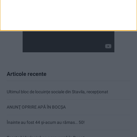
Articole recente
Ultimul bloc de locuințe sociale din Stavila, recepționat
ANUNŢ OPRIRE APĂ ÎN BOCȘA
Înainte au fost 44 și-acum au rămas… 50!