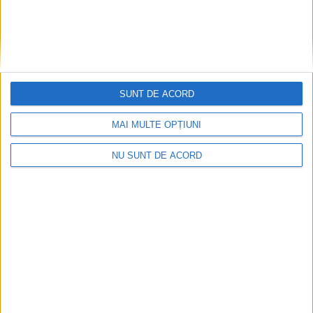
weRIDE 2022 s-a deschis oficial
30 IUNIE 2022, 11:28 AM
2 MINUTE DE CITIRE
MUNTELE MIC – Reîncărcarea bateriilor printr-un tur cu
bicicleta prin natură prinde bine în această vară care se anunță
una de-a dreptul toridă. Din fericire, la Muntele Mic îi avem pe
SUNT DE ACORD
cei de la weRIDE, care au pregătit și în acest sezon trasee
MAI MULTE OPȚIUNI
pentru biciclişti, pe diferite grade de dificultate, care trec prin
zone superbe din Munții Țarcu!
NU SUNT DE ACORD