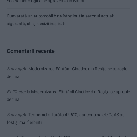
Seceta hidrologică se agravează în Banat
Cum arată un automobil bine întreținut în sezonul actual:
siguranță, stil și decizii inspirate
Comentarii recente
Sauvage
la
Modernizarea Fântânii Cinetice din Reșița se apropie
de final
Ex-Tinctor
la
Modernizarea Fântânii Cinetice din Reșița se apropie
de final
Sauvage
la
Termometrul arăta 42,5°C, dar controalele CJAS au
fost și mai fierbinți