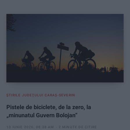
:
ŞTIRILE JUDEŢULUI CARAŞ-SEVERIN
Pistele de biciclete, de la zero, la
„minunatul Guvern Bolojan“
10 IUNIE 2026, 08:38 AM
2 MINUTE DE CITIRE