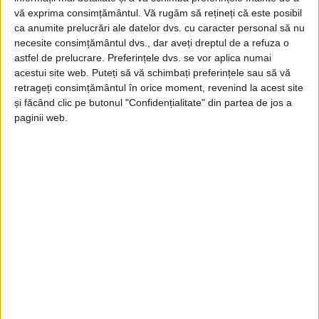
vă exprima consimțământul.
Vă rugăm să rețineți că este posibil
ca anumite prelucrări ale datelor dvs. cu caracter personal să nu
necesite consimțământul dvs., dar aveți dreptul de a refuza o
astfel de prelucrare. Preferințele dvs. se vor aplica numai
acestui site web. Puteți să vă schimbați preferințele sau să vă
retrageți consimțământul în orice moment, revenind la acest site
și făcând clic pe butonul "Confidențialitate" din partea de jos a
paginii web.
ŞTIRILE JUDEŢULUI CARAŞ-SEVERIN
Două adolescente pornesc într-o
aventură de 1.400 km pe bicicletă
2 AUGUST 2025, 11:41 AM
2 MINUTE DE CITIRE
CARAȘ-SEVERIN – Pe 4 august, două tinere curajoase, Luisa
Lagos Guillen și Tabita Mihuț, ambele în vârstă de 16 ani, vor
porni într-o călătorie spectaculoasă pe bicicletă, străbătând
întregul traseu Via Transilvanica – 1.400 km de la Drobeta-