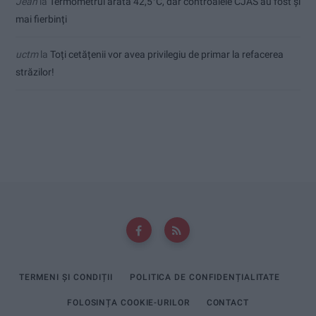
Jean
la
Termometrul arăta 42,5°C, dar controalele CJAS au fost și
mai fierbinți
uctm
la
Toți cetățenii vor avea privilegiu de primar la refacerea
străzilor!
TERMENI ȘI CONDIȚII
POLITICA DE CONFIDENȚIALITATE
FOLOSINȚA COOKIE-URILOR
CONTACT