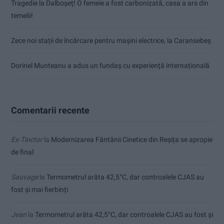
Tragedie la Dalboşeț! O femeie a fost carbonizată, casa a ars din
temelii!
Zece noi stații de încărcare pentru mașini electrice, la Caransebeș
Dorinel Munteanu a adus un fundaș cu experiență internațională
Comentarii recente
Ex-Tinctor
la
Modernizarea Fântânii Cinetice din Reșița se apropie
de final
Sauvage
la
Termometrul arăta 42,5°C, dar controalele CJAS au
fost și mai fierbinți
Jean
la
Termometrul arăta 42,5°C, dar controalele CJAS au fost și