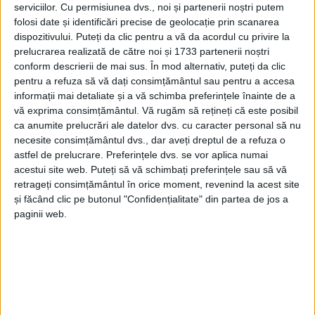
participarea la implementarea proiectului „Cu
serviciilor.
Cu permisiunea dvs., noi și partenerii noștri putem
bicicleta
prin vest –
traseu cicloturistic
“ din Investiția
folosi date și identificări precise de geolocație prin scanarea
dispozitivului. Puteți da clic pentru a vă da acordul cu privire la
I.4. „Implementarea a 3.000 de kilometri de
trasee
prelucrarea realizată de către noi și 1733 partenerii noștri
cicloturistice
la nivel național“, finanțat prin PNRR,
conform descrierii de mai sus. În mod alternativ, puteți da clic
pentru a refuza să vă dați consimțământul sau pentru a accesa
Componenta 11 – Turism și cultură. Totuși, o
informații mai detaliate și a vă schimba preferințele înainte de a
mențiune referitoare la
Velo
Timiș l-a nemulțumit
vă exprima consimțământul.
Vă rugăm să rețineți că este posibil
ca anumite prelucrări ale datelor dvs. cu caracter personal să nu
pe secretarul general al județului,
Darian Ciobanu
,
necesite consimțământul dvs., dar aveți dreptul de a refuza o
care a cerut înlocuirea acesteia cu
Velo
Vest. Însă
astfel de prelucrare. Preferințele dvs. se vor aplica numai
suma destul de consistentă, de 82.500 de euro pe
acestui site web. Puteți să vă schimbați preferințele sau să vă
retrageți consimțământul în orice moment, revenind la acest site
kilometru de pistă de bicicletă, i-a surprins pe cei
și făcând clic pe butonul "Confidențialitate" din partea de jos a
mai mulți dintre aleșii județului, care se întrebau
paginii web.
dacă nu cumva pistele vor fi și acoperite, și
iluminate. Mai ales că majoritatea
traseelor
se
suprapun cu unele existente, amenajate deja.