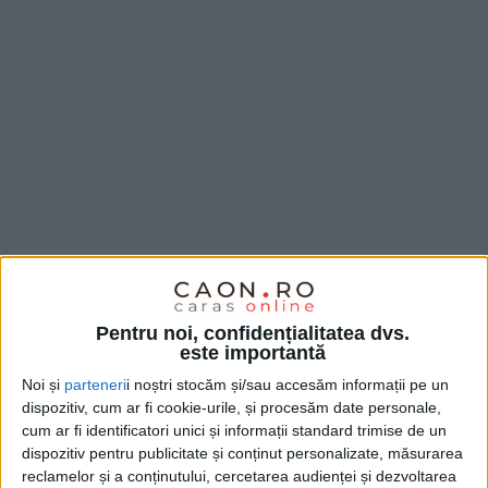
Cea mai recentă ședință extraordinară a
Consiliului
Pentru noi, confidențialitatea dvs.
este importantă
Județean Caraș-Severin
a pus pe masa discuțiilor un
Noi și
parteneri
i noștri stocăm și/sau accesăm informații pe un
interesant proiect ce urmează să obțină finanțare în
dispozitiv, cum ar fi cookie-urile, și procesăm date personale,
parteneriat cu celelalte județe din vest. Aleșii
cum ar fi identificatori unici și informații standard trimise de un
dispozitiv pentru publicitate și conținut personalizate, măsurarea
județului și-au exprimat acordul de principiu pentru
reclamelor și a conținutului, cercetarea audienței și dezvoltarea