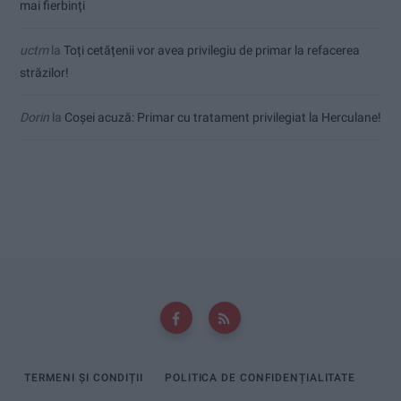
mai fierbinți
uctm
la
Toți cetățenii vor avea privilegiu de primar la refacerea
străzilor!
Dorin
la
Coșei acuză: Primar cu tratament privilegiat la Herculane!
TERMENI ȘI CONDIȚII
POLITICA DE CONFIDENȚIALITATE