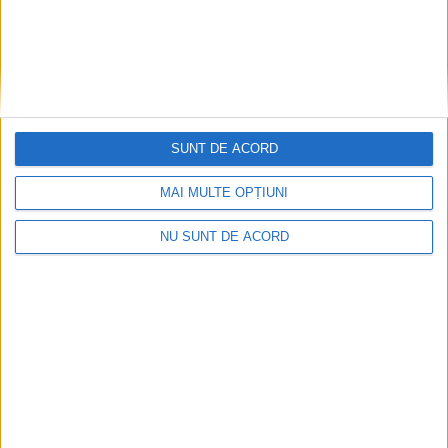
BICICLETA
CARAS SEVERIN
MOCANU
PISTE
PNRR
PROIECT
RESITA
SUNT DE ACORD
TRASEE CICLOTURISTICE
VELO
MAI MULTE OPȚIUNI
0
NU SUNT DE ACORD