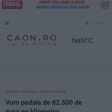
S
e
a
r
c
h
f
ŞTIRILE JUDEŢULUI CARAŞ-SEVERIN
o
Vom pedala de 82.500 de
r
euro pe kilometru