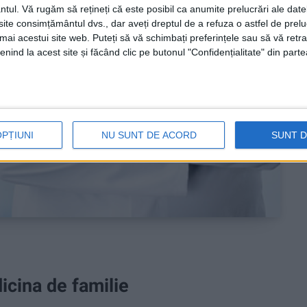
ntul.
Vă rugăm să rețineți că este posibil ca anumite prelucrări ale date
te consimțământul dvs., dar aveți dreptul de a refuza o astfel de prelu
umai acestui site web. Puteți să vă schimbați preferințele sau să vă ret
nind la acest site și făcând clic pe butonul "Confidențialitate" din parte
OPȚIUNI
NU SUNT DE ACORD
SUNT 
icina de familie