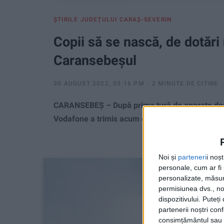
ŞTIRILE JUDEŢULUI CARAŞ-SEVERIN
Copii să se nască, de dotări
Caransebeşul
30 AUGUST 2022, 03:16 PM
2 MINUTE DE CITIRE
CARANSEBEȘ – După prima tură de aparate desti
Vodafone a trimis acum o altă tranșă de aparatu
Noi și
parteneri
i noș
personale, cum ar fi i
personalizate, măsura
permisiunea dvs., noi
dispozitivului. Puteț
partenerii noștri con
consimțământul sau p