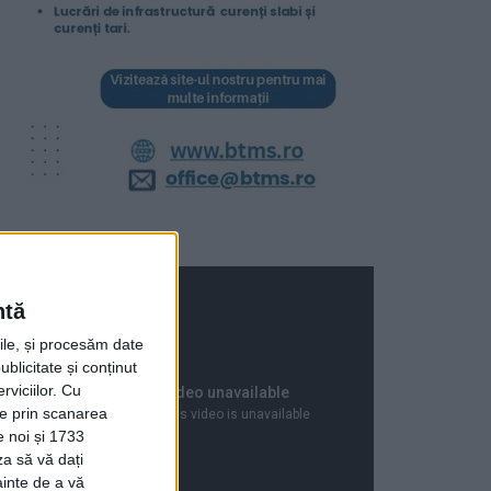
ntă
rile, și procesăm date
ublicitate și conținut
viciilor.
Cu
ție prin scanarea
e noi și 1733
za să vă dați
ainte de a vă