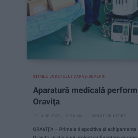
ŞTIRILE JUDEŢULUI CARAŞ-SEVERIN
Aparatură medicală performan
Oraviţa
10 IULIE 2022, 10:56 AM
1 MINUT DE CITIRE
ORAVIȚA – Primele dispozitive şi echipamente m
Oraviţa, graţie unui proiect cu finanţare europe