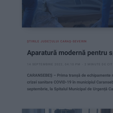
ŞTIRILE JUDEŢULUI CARAŞ-SEVERIN
Aparatură modernă pentru s
14 SEPTEMBRIE 2022, 04:10 PM
2 MINUTE DE CIT
CARANSEBEȘ – Prima tranșă de echipamente med
crizei sanitare COVID-19 în municipiul Caranse
septembrie, la Spitalul Municipal de Urgență C