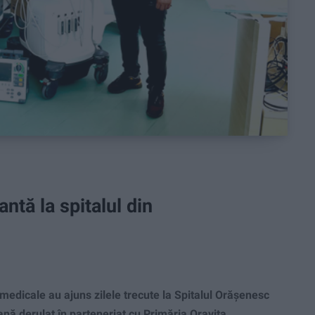
tă la spitalul din
edicale au ajuns zilele trecute la Spitalul Orăşenesc
ană derulat în parteneriat cu Primăria Oraviţa.