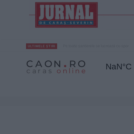
Pe toate șantierele se lucrează cu spor
ULTIMELE ȘTIRI