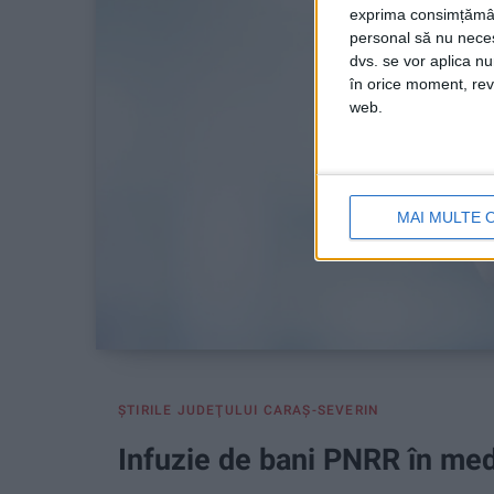
exprima consimțămâ
personal să nu necesi
dvs. se vor aplica n
în orice moment, reve
web.
MAI MULTE 
ŞTIRILE JUDEŢULUI CARAŞ-SEVERIN
Infuzie de bani PNRR în med