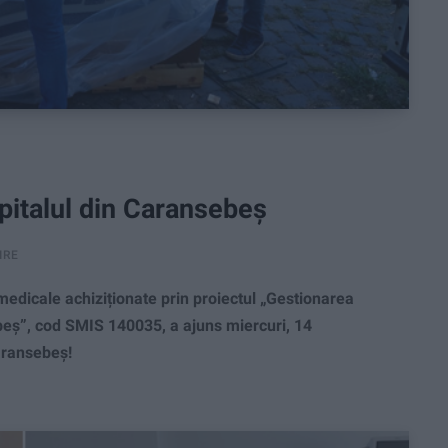
pitalul din Caransebeș
IRE
icale achiziționate prin proiectul „Gestionarea
beș”, cod SMIS 140035, a ajuns miercuri, 14
aransebeș!