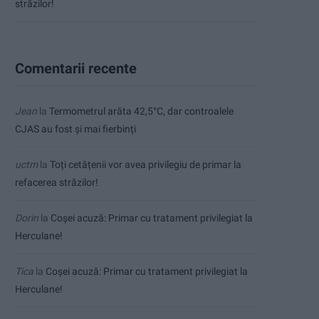
străzilor!
Comentarii recente
Jean
la
Termometrul arăta 42,5°C, dar controalele
CJAS au fost și mai fierbinți
uctm
la
Toți cetățenii vor avea privilegiu de primar la
refacerea străzilor!
Dorin
la
Coșei acuză: Primar cu tratament privilegiat la
Herculane!
Tica
la
Coșei acuză: Primar cu tratament privilegiat la
Herculane!