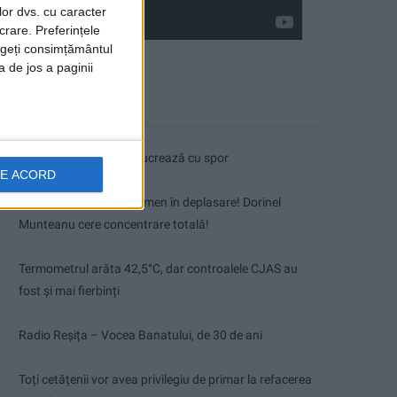
lor dvs. cu caracter
crare. Preferințele
rageți consimțământul
a de jos a paginii
Articole recente
Pe toate șantierele se lucrează cu spor
DE ACORD
CSM Reșița, primul examen în deplasare! Dorinel
Munteanu cere concentrare totală!
Termometrul arăta 42,5°C, dar controalele CJAS au
fost și mai fierbinți
Radio Reșița – Vocea Banatului, de 30 de ani
Toți cetățenii vor avea privilegiu de primar la refacerea