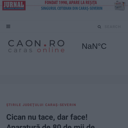
S
e
a
r
c
h
f
ŞTIRILE JUDEŢULUI CARAŞ-SEVERIN
o
Cican nu tace, dar face!
r
Aparatură de 80 de mii de