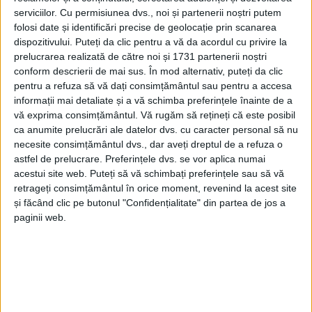
serviciilor.
Cu permisiunea dvs., noi și partenerii noștri putem
folosi date și identificări precise de geolocație prin scanarea
dispozitivului. Puteți da clic pentru a vă da acordul cu privire la
prelucrarea realizată de către noi și 1731 partenerii noștri
conform descrierii de mai sus. În mod alternativ, puteți da clic
pentru a refuza să vă dați consimțământul sau pentru a accesa
informații mai detaliate și a vă schimba preferințele înainte de a
vă exprima consimțământul.
Vă rugăm să rețineți că este posibil
ca anumite prelucrări ale datelor dvs. cu caracter personal să nu
necesite consimțământul dvs., dar aveți dreptul de a refuza o
astfel de prelucrare. Preferințele dvs. se vor aplica numai
acestui site web. Puteți să vă schimbați preferințele sau să vă
retrageți consimțământul în orice moment, revenind la acest site
și făcând clic pe butonul "Confidențialitate" din partea de jos a
paginii web.
Managerul
Adrian Cican
și
primarul Felix Borcean
au
mers miercuri în secțiile care vor folosi noile aparate
și au discutat cu medicii și asistenții despre utilitatea
acestora.