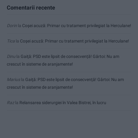
Comentarii recente
Dorin
la
Coșei acuză: Primar cu tratament privilegiat la Herculane!
Tica
la
Coșei acuză: Primar cu tratament privilegiat la Herculane!
Dinu
la
Gaiţă: PSD este lipsit de consecvență! Gârtoi: Nu am
crescut în sisteme de aranjamente!
Marius
la
Gaiţă: PSD este lipsit de consecvență! Gârtoi: Nu am
crescut în sisteme de aranjamente!
Raz
la
Relansarea siderurgiei în Valea Bistrei, în lucru