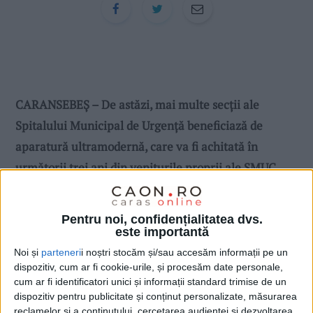
CARANSEBEȘ – De astăzi, mai multe secții ale
Spitalului Municipal de Urgență beneficiază de
aparatură ultramodernă, care va fi achitată în
următorii trei ani din veniturile proprii ale SMUC.
Pentru noi, confidențialitatea dvs.
este importantă
Noi și
parteneri
i noștri stocăm și/sau accesăm informații pe un
dispozitiv, cum ar fi cookie-urile, și procesăm date personale,
cum ar fi identificatori unici și informații standard trimise de un
dispozitiv pentru publicitate și conținut personalizate, măsurarea
reclamelor și a conținutului, cercetarea audienței și dezvoltarea