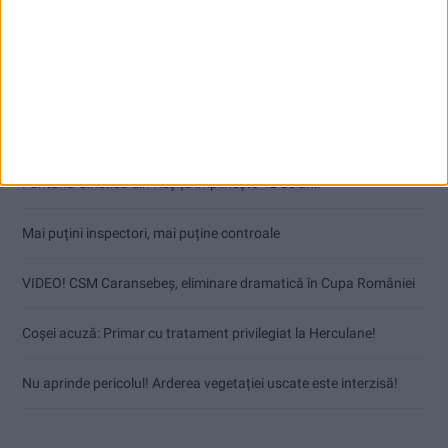
Articole recente
Fântâna Cinetică din Reșița împlinește 42 de ani!
Mai puțini inspectori, mai puține controale
VIDEO! CSM Caransebeș, eliminare dramatică în Cupa României
Coșei acuză: Primar cu tratament privilegiat la Herculane!
Nu aprinde pericolul! Arderea vegetației uscate este interzisă!