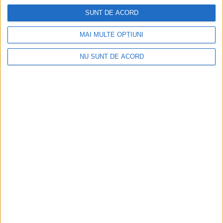
SUNT DE ACORD
Mai puțini inspectori, mai puține controale
MAI MULTE OPȚIUNI
2026-08-06
NU SUNT DE ACORD
VIDEO! CSM Caransebeș, eliminare dramatică în