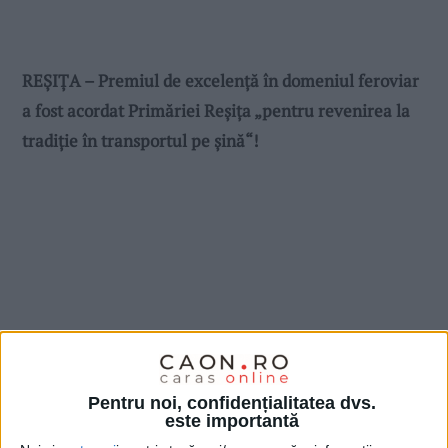
REȘIȚA – Premiul de excelență în domeniul feroviar
a fost acordat Primăriei Reșița „pentru revenirea la
tradiție în transportul pe șină“!
Pentru noi, confidențialitatea dvs.
este importantă