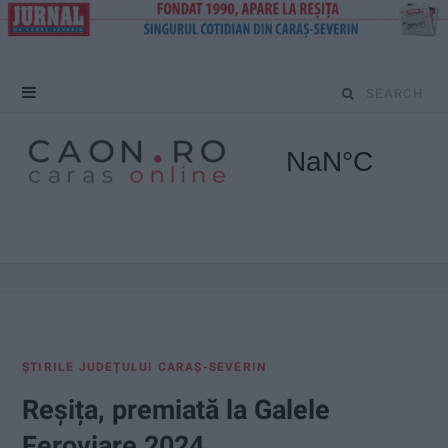
S
e
a
r
c
h
f
ŞTIRILE JUDEŢULUI CARAŞ-SEVERIN
o
Reșița, premiată la Galele
r
Feroviare 2024