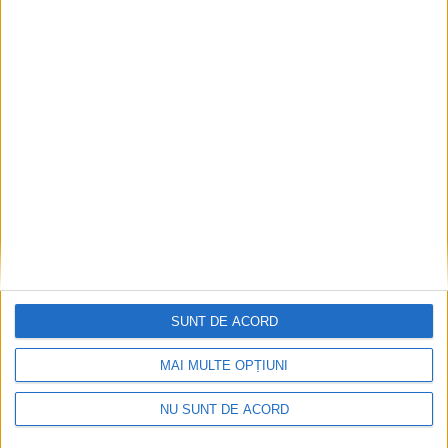
Dorinel Munteanu: Am câștigat prin muncă și
implicare totală!
2026-08-08
SUNT DE ACORD
MAI MULTE OPȚIUNI
NU SUNT DE ACORD