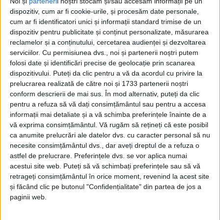
Noi și
parteneri
i noștri stocăm și/sau accesăm informații pe un
dispozitiv, cum ar fi cookie-urile, și procesăm date personale,
cum ar fi identificatori unici și informații standard trimise de un
dispozitiv pentru publicitate și conținut personalizate, măsurarea
reclamelor și a conținutului, cercetarea audienței și dezvoltarea
serviciilor.
Cu permisiunea dvs., noi și partenerii noștri putem
folosi date și identificări precise de geolocație prin scanarea
dispozitivului. Puteți da clic pentru a vă da acordul cu privire la
prelucrarea realizată de către noi și 1733 partenerii noștri
conform descrierii de mai sus. În mod alternativ, puteți da clic
pentru a refuza să vă dați consimțământul sau pentru a accesa
Premiile de excelență și cele speciale au fost
informații mai detaliate și a vă schimba preferințele înainte de a
vă exprima consimțământul.
Vă rugăm să rețineți că este posibil
acordate, ca în fiecare an, în cadrul Galelor Feroviare
ca anumite prelucrări ale datelor dvs. cu caracter personal să nu
organizate de Club Feroviar Român și publicația Club
necesite consimțământul dvs., dar aveți dreptul de a refuza o
astfel de prelucrare. Preferințele dvs. se vor aplica numai
Feroviar. Ediția din acest an, in memoriam, a fost
acestui site web. Puteți să vă schimbați preferințele sau să vă
dedicată regretatului președinte onorific al Clubului
retrageți consimțământul în orice moment, revenind la acest site
și făcând clic pe butonul "Confidențialitate" din partea de jos a
(și prieten al
Reșiței)
Octavian Udriște
, cel care și-a
paginii web.
dedicat întreaga carieră transportului feroviar din
România, trecând în lumea celor drepți în februarie,