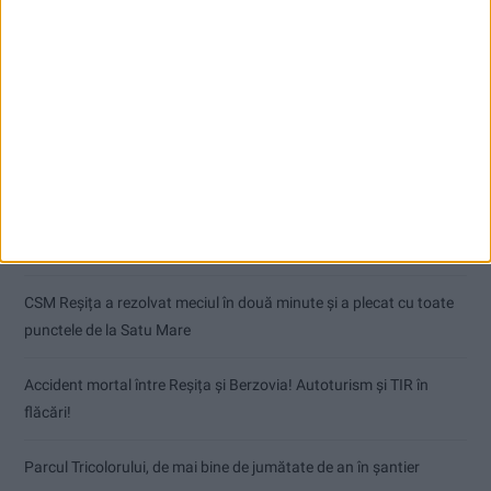
Articole recente
Dorinel Munteanu: Am câștigat prin muncă și implicare totală!
CSM Reșița a rezolvat meciul în două minute și a plecat cu toate
punctele de la Satu Mare
Accident mortal între Reșița și Berzovia! Autoturism și TIR în
flăcări!
Parcul Tricolorului, de mai bine de jumătate de an în șantier