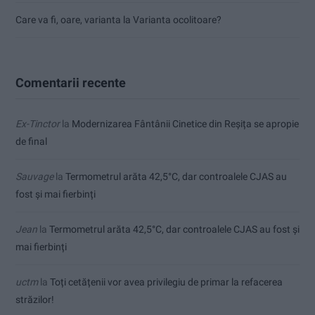
Care va fi, oare, varianta la Varianta ocolitoare?
Comentarii recente
Ex-Tinctor
la
Modernizarea Fântânii Cinetice din Reșița se apropie
de final
Sauvage
la
Termometrul arăta 42,5°C, dar controalele CJAS au
fost și mai fierbinți
Jean
la
Termometrul arăta 42,5°C, dar controalele CJAS au fost și
mai fierbinți
uctm
la
Toți cetățenii vor avea privilegiu de primar la refacerea
străzilor!