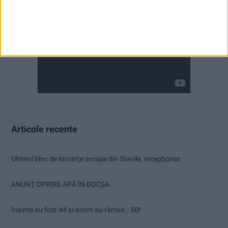
Articole recente
Ultimul bloc de locuințe sociale din Stavila, recepționat
ANUNŢ OPRIRE APĂ ÎN BOCȘA
Înainte au fost 44 și-acum au rămas… 50!