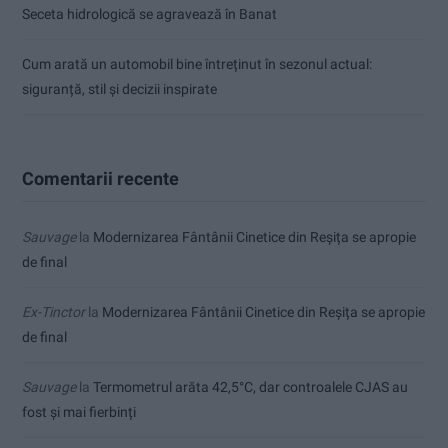
Seceta hidrologică se agravează în Banat
Cum arată un automobil bine întreținut în sezonul actual:
siguranță, stil și decizii inspirate
Comentarii recente
Sauvage
la
Modernizarea Fântânii Cinetice din Reșița se apropie
de final
Ex-Tinctor
la
Modernizarea Fântânii Cinetice din Reșița se apropie
de final
Sauvage
la
Termometrul arăta 42,5°C, dar controalele CJAS au
fost și mai fierbinți