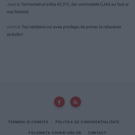
Jean
la
Termometrul arăta 42,5°C, dar controalele CJAS au fost și
mai fierbinți
uctm
la
Toți cetățenii vor avea privilegiu de primar la refacerea
străzilor!
TERMENI ȘI CONDIȚII
POLITICA DE CONFIDENȚIALITATE
FOLOSINȚA COOKIE-URILOR
CONTACT