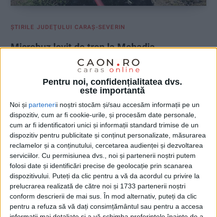
ŞTIRILE JUDEŢULUI CARAŞ-SEVERIN
Microbuz lovit de tren la Mehadia
16 IUNIE 2026, 10:36 AM
2 MINUTE DE CITIRE
Pentru noi, confidențialitatea dvs.
MEHADIA – Echipajele de salvatori din stațiunea Băile
este importantă
Herculane au intervenit, alături de ambulanță și Poliție, la locul
Noi și
parteneri
i noștri stocăm și/sau accesăm informații pe un
accidentului!
dispozitiv, cum ar fi cookie-urile, și procesăm date personale,
cum ar fi identificatori unici și informații standard trimise de un
dispozitiv pentru publicitate și conținut personalizate, măsurarea
reclamelor și a conținutului, cercetarea audienței și dezvoltarea
serviciilor.
Cu permisiunea dvs., noi și partenerii noștri putem
folosi date și identificări precise de geolocație prin scanarea
dispozitivului. Puteți da clic pentru a vă da acordul cu privire la
prelucrarea realizată de către noi și 1733 partenerii noștri
conform descrierii de mai sus. În mod alternativ, puteți da clic
pentru a refuza să vă dați consimțământul sau pentru a accesa
informații mai detaliate și a vă schimba preferințele înainte de a