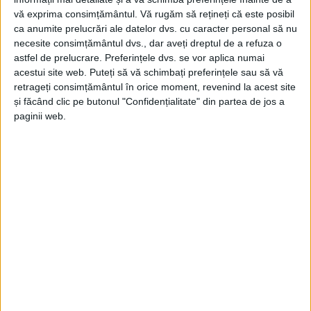
vă exprima consimțământul.
Vă rugăm să rețineți că este posibil
ca anumite prelucrări ale datelor dvs. cu caracter personal să nu
necesite consimțământul dvs., dar aveți dreptul de a refuza o
astfel de prelucrare. Preferințele dvs. se vor aplica numai
acestui site web. Puteți să vă schimbați preferințele sau să vă
retrageți consimțământul în orice moment, revenind la acest site
ŞTIRILE JUDEŢULUI CARAŞ-SEVERIN
și făcând clic pe butonul "Confidențialitate" din partea de jos a
paginii web.
Trenul lui Nelu Popa, mai aproape de
finanțare?
26 MAI 2026, 03:34 PM
2 MINUTE DE CITIRE
CARAȘ-SEVERIN – Viziunea futuristă a edilului reșițean – ca
multe altele care deja au prins contur pe malurile Bârzavei –
are șanse reale de reușită! O spune chiar Silviu Hurduzeu,
președintele Consiliului Județean, după ce a purtat discuții cu
responsabilii Ministerului Transporturilor, pe tema reabilitării și
modernizării căii ferate care leagă Reșița de Timișoara, cu
extensia Voiteni-Stamora Moravița!