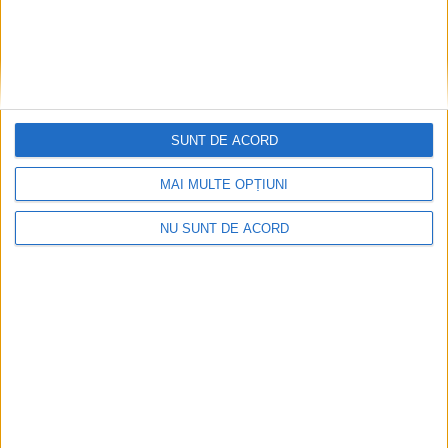
28 APRILIE 2025, 07:59 AM
4 MINUTE DE CITIRE
CARAȘ-SEVERIN – Îndrăznețul proiect inițiat de
municipalitatea reșițeană, care a avut mai multe opriri în
Consiliul Județean Caraș-Severin decât are gări pe traseu, a
mai avut parte de o ultimă zvâcnire: pentru predarea în lucru
SUNT DE ACORD
celor de la CFR!
MAI MULTE OPȚIUNI
NU SUNT DE ACORD