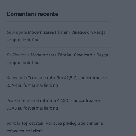
Comentarii recente
Sauvage
la
Modernizarea Fântânii Cinetice din Reșița
se apropie de final
Ex-Tinctor
la
Modernizarea Fântânii Cinetice din Reșița
se apropie de final
Sauvage
la
Termometrul arăta 42,5°C, dar controalele
CJAS au fost și mai fierbinți
Jean
la
Termometrul arăta 42,5°C, dar controalele
CJAS au fost și mai fierbinți
uctm
la
Toți cetățenii vor avea privilegiu de primar la
refacerea străzilor!