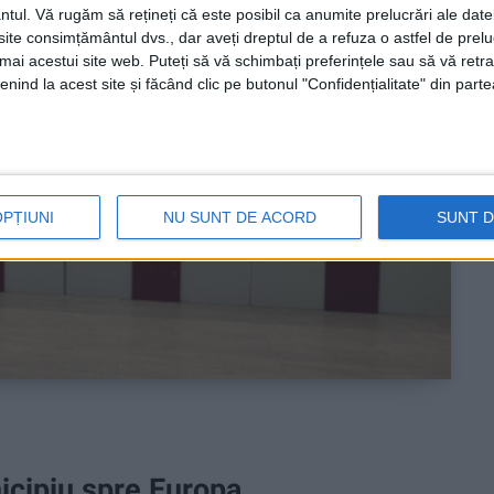
ntul.
Vă rugăm să rețineți că este posibil ca anumite prelucrări ale date
te consimțământul dvs., dar aveți dreptul de a refuza o astfel de prelu
umai acestui site web. Puteți să vă schimbați preferințele sau să vă ret
nind la acest site și făcând clic pe butonul "Confidențialitate" din parte
OPȚIUNI
NU SUNT DE ACORD
SUNT 
icipiu spre Europa