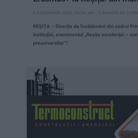
5 OCTOMBRIE 2025, 09:54 AM
3 MINUTE DE CITIR
REȘIȚA – Direcția de Învățământ din cadrul Prim
instituției, evenimentul „Reșița excelenței – c
preuniversitar“!