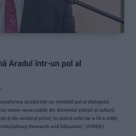
ă Aradul într-un pol al
RE
ransforma Aradul într-un veritabil pol al dialogului
raș nume remarcabile din domeniul științei și culturii,
ât și din sectorul privat, în cadrul celei de-a IX-a ediții
terdisciplinary Research and Education” (ICIREd)!