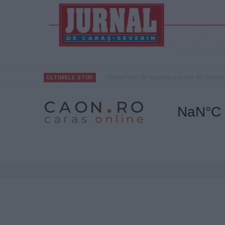
ANUNŢ OPRIRE APĂ ÎN BOCȘA
ULTIMELE ȘTIRI