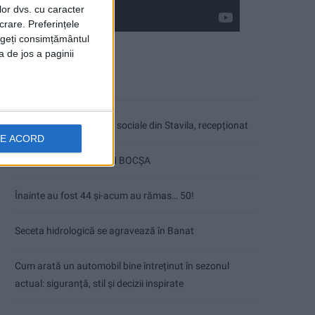
lor dvs. cu caracter
crare. Preferințele
rageți consimțământul
a de jos a paginii
Articole recente
Ultimul bloc de locuințe sociale din Stavila, recepționat
DE ACORD
ANUNŢ OPRIRE APĂ ÎN BOCȘA
Înainte au fost 44 și-acum au rămas… 50!
Seceta hidrologică se agravează în Banat
Cum arată un automobil bine întreținut în sezonul
actual: siguranță, stil și decizii inspirate