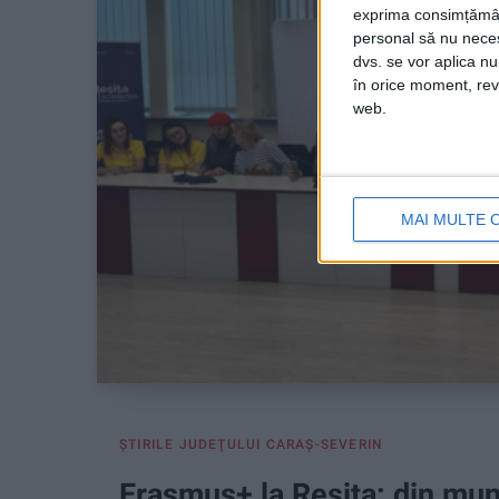
exprima consimțămâ
personal să nu necesi
dvs. se vor aplica n
în orice moment, reve
web.
MAI MULTE 
ŞTIRILE JUDEŢULUI CARAŞ-SEVERIN
Erasmus+ la Reșița: din mun