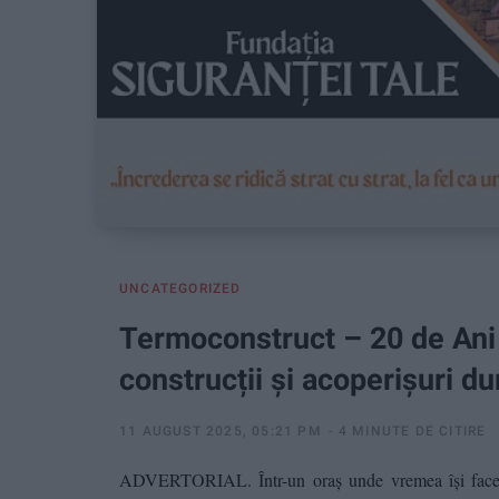
UNCATEGORIZED
Termoconstruct – 20 de Ani 
construcții și acoperișuri du
11 AUGUST 2025, 05:21 PM
4 MINUTE DE CITIRE
ADVERTORIAL. Într-un oraș unde vremea își face sim