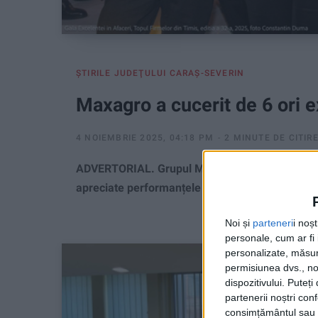
ŞTIRILE JUDEŢULUI CARAŞ-SEVERIN
Maxagro a cucerit de 6 ori e
4 NOIEMBRIE 2025, 04:18 PM
2 MINUTE DE CITIR
ADVERTORIAL. Grupul Maxagro își reconfirmă poz
apreciate performanțele în agricultură, construc
Noi și
parteneri
i noș
personale, cum ar fi i
personalizate, măsura
permisiunea dvs., noi
dispozitivului. Puteț
partenerii noștri con
consimțământul sau p