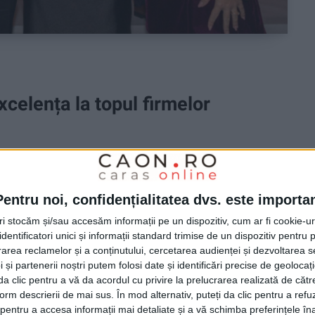
xcelența la topul firmelor
E
iția de lider regional, fiindu-i recunoscute și
ții și comerț!
Pentru noi, confidențialitatea dvs. este importa
tri stocăm și/sau accesăm informații pe un dispozitiv, cum ar fi cookie-u
dentificatori unici și informații standard trimise de un dispozitiv pentru p
rea reclamelor și a conținutului, cercetarea audienței și dezvoltarea ser
 și partenerii noștri putem folosi date și identificări precise de geoloca
i da clic pentru a vă da acordul cu privire la prelucrarea realizată de cătr
form descrierii de mai sus. În mod alternativ, puteți da clic pentru a refu
entru a accesa informații mai detaliate și a vă schimba preferințele în