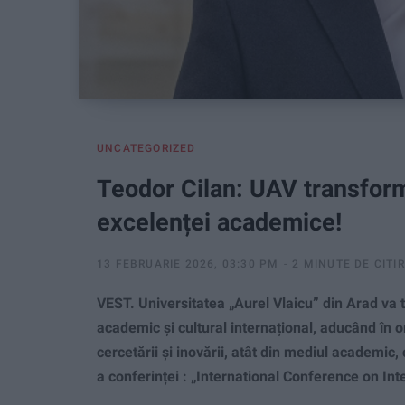
UNCATEGORIZED
Teodor Cilan: UAV transform
excelenței academice!
13 FEBRUARIE 2026, 03:30 PM
2 MINUTE DE CITI
VEST. Universitatea „Aurel Vlaicu” din Arad va t
academic și cultural internațional, aducând în o
cercetării și inovării, atât din mediul academic, c
a conferinței : „International Conference on In