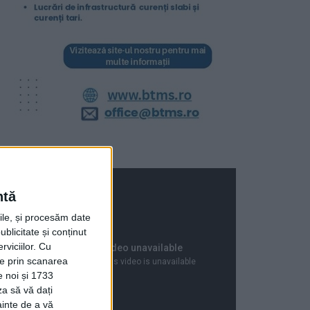
ntă
rile, și procesăm date
ublicitate și conținut
viciilor.
Cu
ție prin scanarea
e noi și 1733
za să vă dați
ainte de a vă