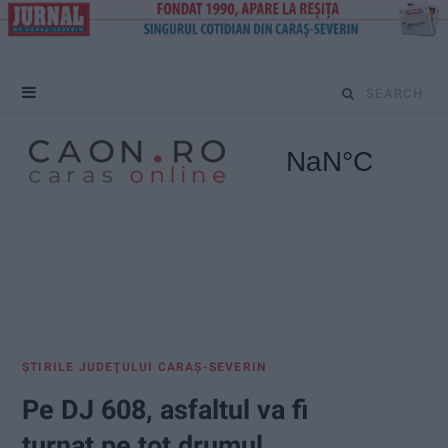
S
e
a
r
c
h
f
ŞTIRILE JUDEŢULUI CARAŞ-SEVERIN
o
Pe DJ 608, asfaltul va fi
r
turnat pe tot drumul