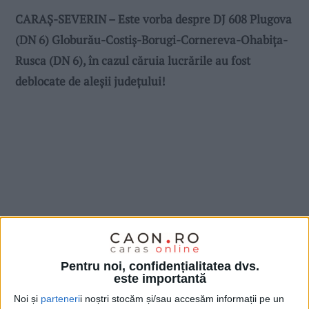
CARAȘ-SEVERIN – Este vorba despre DJ 608 Plugova
(DN 6) Globurău-Costiș-Borugi-Cornereva-Ohabița-
Rusca (DN 6), în cazul căruia lucrările au fost
deblocate de aleșii județului!
Pentru noi, confidențialitatea dvs.
este importantă
Noi și
parteneri
i noștri stocăm și/sau accesăm informații pe un