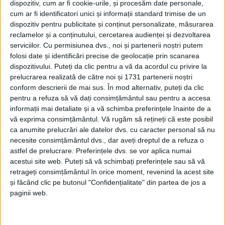
dispozitiv, cum ar fi cookie-urile, și procesăm date personale,
cum ar fi identificatori unici și informații standard trimise de un
dispozitiv pentru publicitate și conținut personalizate, măsurarea
reclamelor și a conținutului, cercetarea audienței și dezvoltarea
serviciilor.
Cu permisiunea dvs., noi și partenerii noștri putem
folosi date și identificări precise de geolocație prin scanarea
dispozitivului. Puteți da clic pentru a vă da acordul cu privire la
prelucrarea realizată de către noi și 1731 partenerii noștri
conform descrierii de mai sus. În mod alternativ, puteți da clic
O calamitate intervenită în timpul lucrărilor a
pentru a refuza să vă dați consimțământul sau pentru a accesa
informații mai detaliate și a vă schimba preferințele înainte de a
necesitat cheltuieli suplimentare, neeligibile,
vă exprima consimțământul.
Vă rugăm să rețineți că este posibil
aprobate de
ADR Vest
, în proiectul de modernizare a
ca anumite prelucrări ale datelor dvs. cu caracter personal să nu
drumului. Doar că Opoziția condusă de Crina a tot
necesite consimțământul dvs., dar aveți dreptul de a refuza o
astfel de prelucrare. Preferințele dvs. se vor aplica numai
respins corecția financiară până când lucrările s-au
acestui site web. Puteți să vă schimbați preferințele sau să vă
blocat. Asta deși e vorba de un contract de finanțare
retrageți consimțământul în orice moment, revenind la acest site
și făcând clic pe butonul "Confidențialitate" din partea de jos a
în valoare de 125,46 de milioane de lei, din care
paginii web.
valoarea inițială a contractului de lucrări a fost de
88,86 milioane de lei. Acest din urmă contract a fost