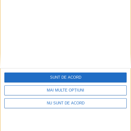
Fântâna Cinetică din Reșița împlinește 42 de ani!
2026-08-06
SUNT DE ACORD
MAI MULTE OPȚIUNI
NU SUNT DE ACORD