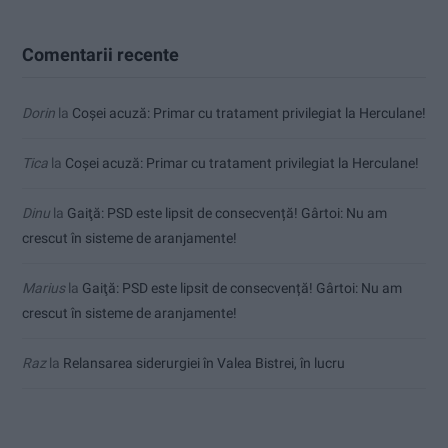
Comentarii recente
Dorin
la
Coșei acuză: Primar cu tratament privilegiat la Herculane!
Tica
la
Coșei acuză: Primar cu tratament privilegiat la Herculane!
Dinu
la
Gaiţă: PSD este lipsit de consecvență! Gârtoi: Nu am
crescut în sisteme de aranjamente!
Marius
la
Gaiţă: PSD este lipsit de consecvență! Gârtoi: Nu am
crescut în sisteme de aranjamente!
Raz
la
Relansarea siderurgiei în Valea Bistrei, în lucru