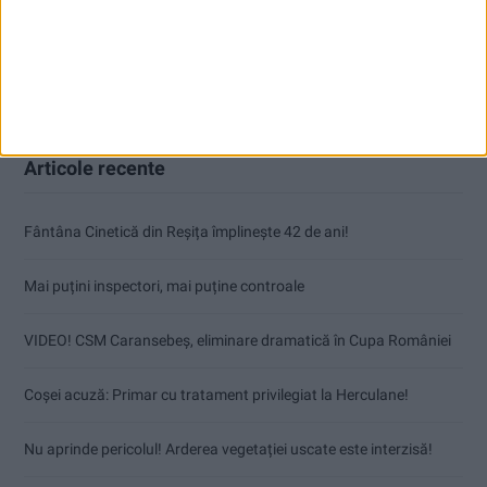
Articole recente
Fântâna Cinetică din Reșița împlinește 42 de ani!
Mai puțini inspectori, mai puține controale
VIDEO! CSM Caransebeș, eliminare dramatică în Cupa României
Coșei acuză: Primar cu tratament privilegiat la Herculane!
Nu aprinde pericolul! Arderea vegetației uscate este interzisă!