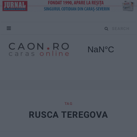
S
e
a
r
c
h
f
TAG
RUSCA TEREGOVA
o
r