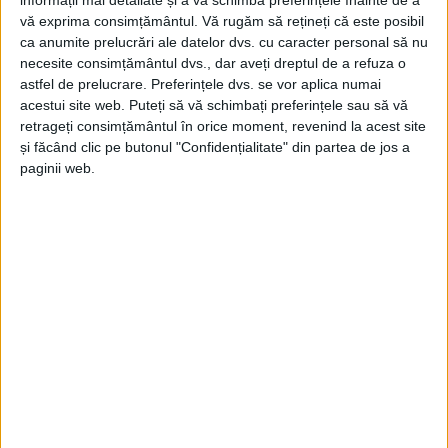
vă exprima consimțământul.
Vă rugăm să rețineți că este posibil
ca anumite prelucrări ale datelor dvs. cu caracter personal să nu
necesite consimțământul dvs., dar aveți dreptul de a refuza o
astfel de prelucrare. Preferințele dvs. se vor aplica numai
acestui site web. Puteți să vă schimbați preferințele sau să vă
retrageți consimțământul în orice moment, revenind la acest site
și făcând clic pe butonul "Confidențialitate" din partea de jos a
ŞTIRILE JUDEŢULUI CARAŞ-SEVERIN
paginii web.
Accident ambulanță-autoturism la
Rusca
22 SEPTEMBRIE 2025, 04:00 PM
1 MINUT DE CITIRE
TEREGOVA – Salvatorii cărășeni au fost chemați să intervină
astăzi, în jurul orei 13.40, la un accident rutier produs la Rusca,
în comuna Teregova!