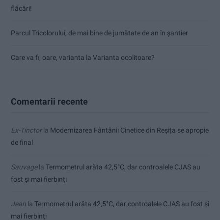
flăcări!
Parcul Tricolorului, de mai bine de jumătate de an în șantier
Care va fi, oare, varianta la Varianta ocolitoare?
Comentarii recente
Ex-Tinctor
la
Modernizarea Fântânii Cinetice din Reșița se apropie
de final
Sauvage
la
Termometrul arăta 42,5°C, dar controalele CJAS au
fost și mai fierbinți
Jean
la
Termometrul arăta 42,5°C, dar controalele CJAS au fost și
mai fierbinți