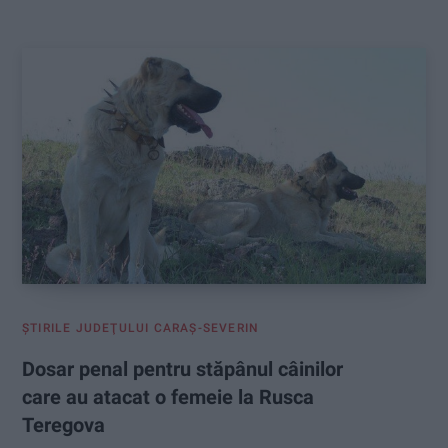
:
ŞTIRILE JUDEŢULUI CARAŞ-SEVERIN
Dosar penal pentru stăpânul câinilor
care au atacat o femeie la Rusca
Teregova