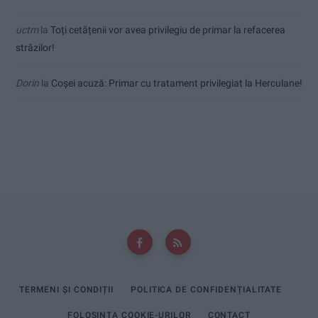
uctm
la
Toți cetățenii vor avea privilegiu de primar la refacerea
străzilor!
Dorin
la
Coșei acuză: Primar cu tratament privilegiat la Herculane!
TERMENI ȘI CONDIȚII
POLITICA DE CONFIDENȚIALITATE
FOLOSINȚA COOKIE-URILOR
CONTACT