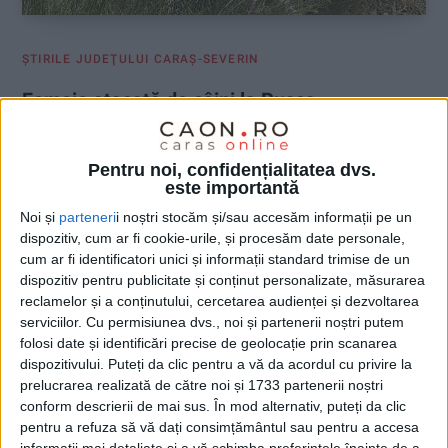
ŞTIRILE JUDEŢULUI CARAŞ-SEVERIN
Femeie atacată de câini la Rusca
Teregova
Pentru noi, confidențialitatea dvs.
15 APRILIE 2026, 03:02 PM
1 MINUT DE CITIRE
este importantă
RUSCA TEREGOVA – Incidentul s-a produs astăzi în jurul
Noi și
parteneri
i noștri stocăm și/sau accesăm informații pe un
prânzului, iar femeia de 49 de ani a ajuns la Spitalul Municipal
dispozitiv, cum ar fi cookie-urile, și procesăm date personale,
de Urgență Caransebeș, unde a intrat în operație!
cum ar fi identificatori unici și informații standard trimise de un
dispozitiv pentru publicitate și conținut personalizate, măsurarea
reclamelor și a conținutului, cercetarea audienței și dezvoltarea
serviciilor.
Cu permisiunea dvs., noi și partenerii noștri putem
folosi date și identificări precise de geolocație prin scanarea
dispozitivului. Puteți da clic pentru a vă da acordul cu privire la
prelucrarea realizată de către noi și 1733 partenerii noștri
conform descrierii de mai sus. În mod alternativ, puteți da clic
pentru a refuza să vă dați consimțământul sau pentru a accesa
informații mai detaliate și a vă schimba preferințele înainte de a