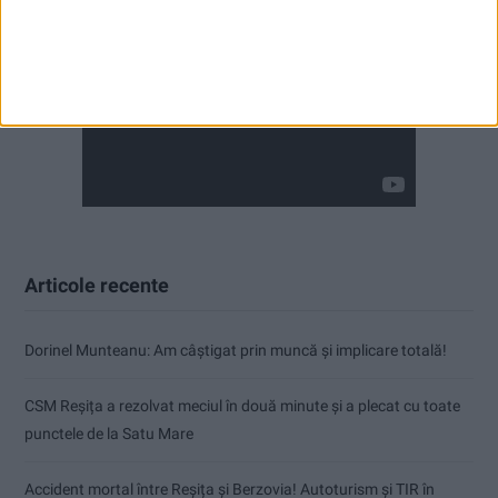
Articole recente
Dorinel Munteanu: Am câștigat prin muncă și implicare totală!
CSM Reșița a rezolvat meciul în două minute și a plecat cu toate
punctele de la Satu Mare
Accident mortal între Reșița și Berzovia! Autoturism și TIR în