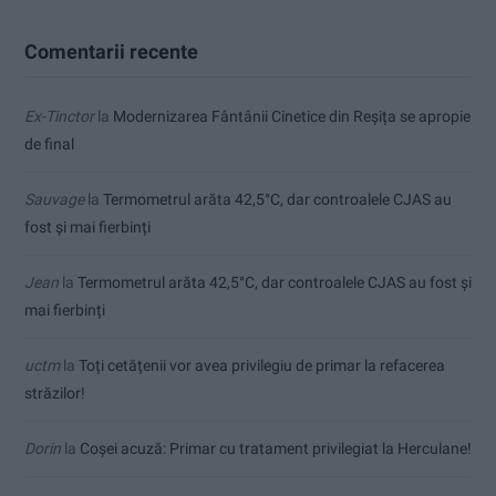
Comentarii recente
Ex-Tinctor
la
Modernizarea Fântânii Cinetice din Reșița se apropie
de final
Sauvage
la
Termometrul arăta 42,5°C, dar controalele CJAS au
fost și mai fierbinți
Jean
la
Termometrul arăta 42,5°C, dar controalele CJAS au fost și
mai fierbinți
uctm
la
Toți cetățenii vor avea privilegiu de primar la refacerea
străzilor!
Dorin
la
Coșei acuză: Primar cu tratament privilegiat la Herculane!