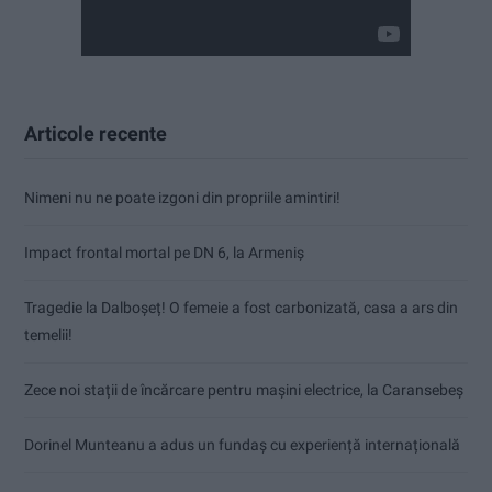
Articole recente
Nimeni nu ne poate izgoni din propriile amintiri!
Impact frontal mortal pe DN 6, la Armeniș
Tragedie la Dalboşeț! O femeie a fost carbonizată, casa a ars din
temelii!
Zece noi stații de încărcare pentru mașini electrice, la Caransebeș
Dorinel Munteanu a adus un fundaș cu experiență internațională