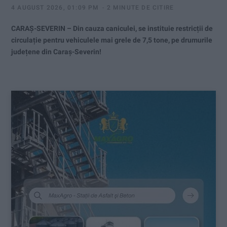
4 AUGUST 2026, 01:09 PM
2 MINUTE DE CITIRE
CARAȘ-SEVERIN – Din cauza caniculei, se instituie restricții de
circulație pentru vehiculele mai grele de 7,5 tone, pe drumurile
județene din Caraș-Severin!