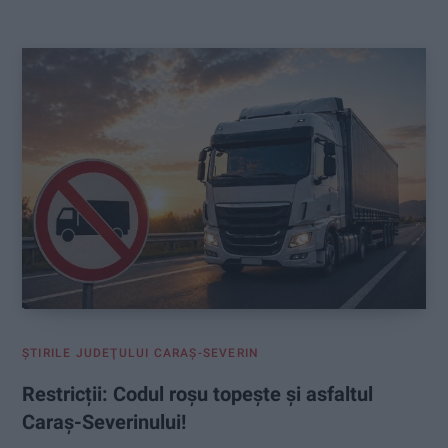
:
ŞTIRILE JUDEŢULUI CARAŞ-SEVERIN
Restricții: Codul roșu topește și asfaltul
Caraș-Severinului!