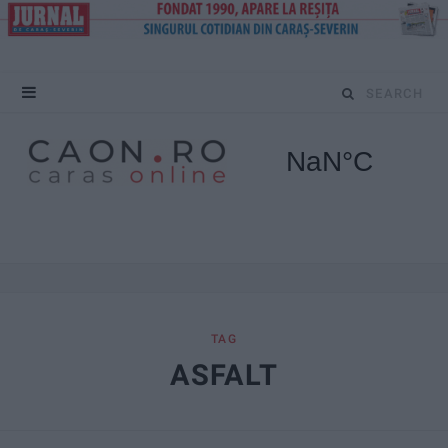
S
e
a
r
c
h
f
TAG
ASFALT
o
r