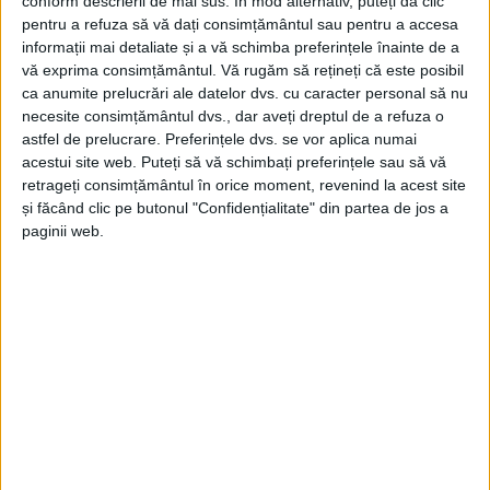
conform descrierii de mai sus. În mod alternativ, puteți da clic
pentru a refuza să vă dați consimțământul sau pentru a accesa
informații mai detaliate și a vă schimba preferințele înainte de a
vă exprima consimțământul.
Vă rugăm să rețineți că este posibil
ca anumite prelucrări ale datelor dvs. cu caracter personal să nu
necesite consimțământul dvs., dar aveți dreptul de a refuza o
astfel de prelucrare. Preferințele dvs. se vor aplica numai
acestui site web. Puteți să vă schimbați preferințele sau să vă
retrageți consimțământul în orice moment, revenind la acest site
și făcând clic pe butonul "Confidențialitate" din partea de jos a
paginii web.
ŞTIRILE JUDEŢULUI CARAŞ-SEVERIN
Au început lucrările de modernizare pe
strada G.A. Petculescu din Reșița
10 IUNIE 2026, 02:22 PM
2 MINUTE DE CITIRE
REȘIȚA – Primăria municipiului a început lucrările de
modernizare a străzii G.A. Petculescu, una dintre arterele