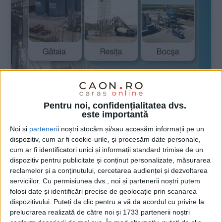
Pentru noi, confidențialitatea dvs.
este importantă
Noi și
parteneri
i noștri stocăm și/sau accesăm informații pe un
ADVERTORIAL
dispozitiv, cum ar fi cookie-urile, și procesăm date personale,
cum ar fi identificatori unici și informații standard trimise de un
6 IULIE 2026, 10:35 AM
1 MINUT DE CITIRE
dispozitiv pentru publicitate și conținut personalizate, măsurarea
reclamelor și a conținutului, cercetarea audienței și dezvoltarea
serviciilor.
Cu permisiunea dvs., noi și partenerii noștri putem
folosi date și identificări precise de geolocație prin scanarea
dispozitivului. Puteți da clic pentru a vă da acordul cu privire la
prelucrarea realizată de către noi și 1733 partenerii noștri