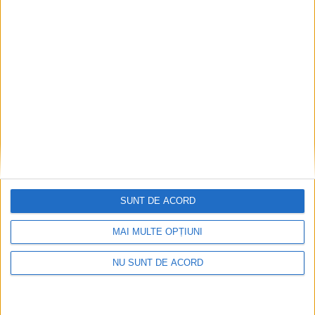
SUNT DE ACORD
MAI MULTE OPȚIUNI
ŞTIRILE JUDEŢULUI CARAŞ-SEVERIN
NU SUNT DE ACORD
Cristi Dunca: Suntem pregătiți,
așteptăm să ne ajute şi vremea!