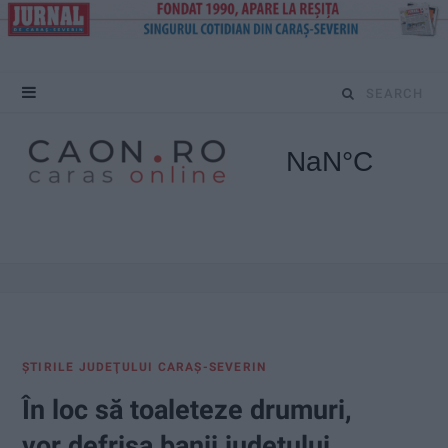
S
e
a
r
c
h
f
ŞTIRILE JUDEŢULUI CARAŞ-SEVERIN
o
În loc să toaleteze drumuri,
r
vor defrișa banii județului