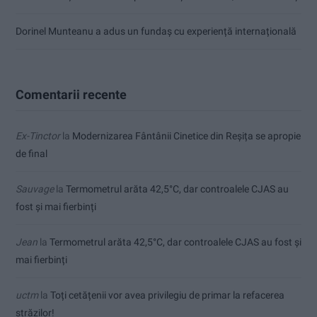
Dorinel Munteanu a adus un fundaș cu experiență internațională
Comentarii recente
Ex-Tinctor
la
Modernizarea Fântânii Cinetice din Reșița se apropie
de final
Sauvage
la
Termometrul arăta 42,5°C, dar controalele CJAS au
fost și mai fierbinți
Jean
la
Termometrul arăta 42,5°C, dar controalele CJAS au fost și
mai fierbinți
uctm
la
Toți cetățenii vor avea privilegiu de primar la refacerea
străzilor!