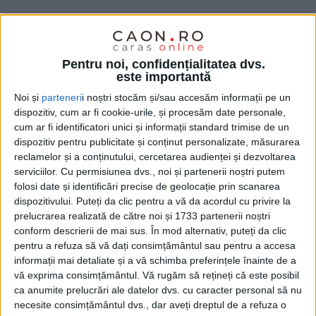
Pentru noi, confidențialitatea dvs.
este importantă
Noi și
parteneri
i noștri stocăm și/sau accesăm informații pe un
dispozitiv, cum ar fi cookie-urile, și procesăm date personale,
cum ar fi identificatori unici și informații standard trimise de un
dispozitiv pentru publicitate și conținut personalizate, măsurarea
reclamelor și a conținutului, cercetarea audienței și dezvoltarea
În discuțiile aprinse iscate în ședința consiliului
serviciilor.
Cu permisiunea dvs., noi și partenerii noștri putem
folosi date și identificări precise de geolocație prin scanarea
județean, pe tema utilajelor propuse de șeful
dispozitivului. Puteți da clic pentru a vă da acordul cu privire la
județului, liderul social-democraților,
Ioan Crina
, a
prelucrarea realizată de către noi și 1733 partenerii noștri
conform descrierii de mai sus. În mod alternativ, puteți da clic
subliniat că el nu se opune dezvoltării județului, ci
pentru a refuza să vă dați consimțământul sau pentru a accesa
doar că o vede diferit față de
Dunca,
reproșându-i
informații mai detaliate și a vă schimba preferințele înainte de a
acestuia: „Până achiziționați utilajele astea vă trece
vă exprima consimțământul.
Vă rugăm să rețineți că este posibil
ca anumite prelucrări ale datelor dvs. cu caracter personal să nu
mandatul! De asta, efectiv, veniți cu niște chestii
necesite consimțământul dvs., dar aveți dreptul de a refuza o