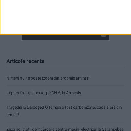
Articole recente
Nimeni nu ne poate izgoni din propriile amintiri!
Impact frontal mortal pe DN 6, la Armeniș
Tragedie la Dalboşeț! O femeie a fost carbonizată, casa a ars din
temelii!
Zece noi stații de încărcare pentru mașini electrice, la Caransebeș