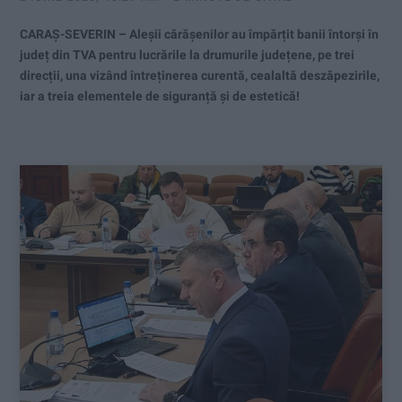
CARAȘ-SEVERIN – Aleșii cărășenilor au împărțit banii întorși în
județ din TVA pentru lucrările la drumurile județene, pe trei
direcții, una vizând întreținerea curentă, cealaltă deszăpezirile,
iar a treia elementele de siguranță și de estetică!