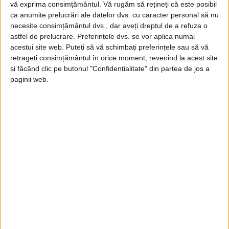
vă exprima consimțământul.
Vă rugăm să rețineți că este posibil
ca anumite prelucrări ale datelor dvs. cu caracter personal să nu
necesite consimțământul dvs., dar aveți dreptul de a refuza o
astfel de prelucrare. Preferințele dvs. se vor aplica numai
acestui site web. Puteți să vă schimbați preferințele sau să vă
retrageți consimțământul în orice moment, revenind la acest site
și făcând clic pe butonul "Confidențialitate" din partea de jos a
ŞTIRILE JUDEŢULUI CARAŞ-SEVERIN
paginii web.
Mai puțini bani pentru drumurile
județene
30 APRILIE 2026, 03:35 PM
3 MINUTE DE CITIRE
CARAȘ-SEVERIN – Chiar și cu buget similar, banii sunt și mai
puțini decât anul trecut, când bugetul a avut parte și de o
suplimentare anticipată!