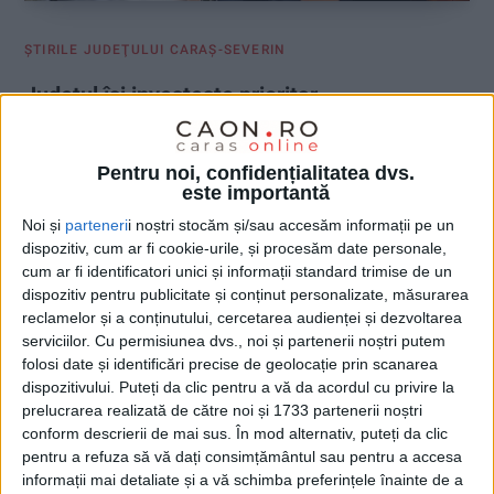
ŞTIRILE JUDEŢULUI CARAŞ-SEVERIN
Județul își investește prioritar
economiile în infrastructură
Pentru noi, confidențialitatea dvs.
21 MAI 2026, 08:36 AM
2 MINUTE DE CITIRE
este importantă
CARAȘ-SEVERIN – Administrația județeană va cheltui banii
Noi și
parteneri
i noștri stocăm și/sau accesăm informații pe un
rămași de anul trecut în principal pentru investiții în drumuri, pe
dispozitiv, cum ar fi cookie-urile, și procesăm date personale,
listă figurând însă și podul de la Constantin Daicoviciu!
cum ar fi identificatori unici și informații standard trimise de un
dispozitiv pentru publicitate și conținut personalizate, măsurarea
reclamelor și a conținutului, cercetarea audienței și dezvoltarea
serviciilor.
Cu permisiunea dvs., noi și partenerii noștri putem
folosi date și identificări precise de geolocație prin scanarea
dispozitivului. Puteți da clic pentru a vă da acordul cu privire la
prelucrarea realizată de către noi și 1733 partenerii noștri
conform descrierii de mai sus. În mod alternativ, puteți da clic
pentru a refuza să vă dați consimțământul sau pentru a accesa
informații mai detaliate și a vă schimba preferințele înainte de a