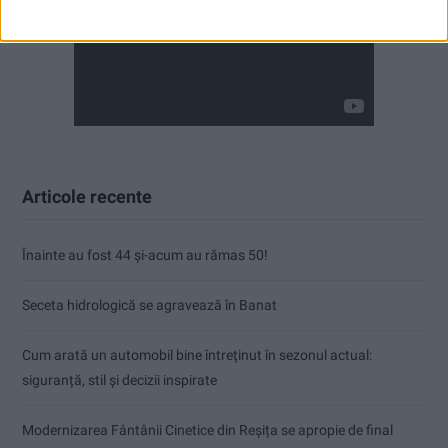
Articole recente
Înainte au fost 44 și-acum au rămas 50!
Seceta hidrologică se agravează în Banat
Cum arată un automobil bine întreținut în sezonul actual:
siguranță, stil și decizii inspirate
Modernizarea Fântânii Cinetice din Reșița se apropie de final