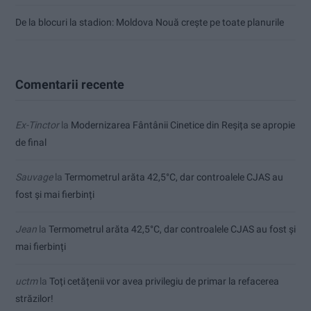
De la blocuri la stadion: Moldova Nouă crește pe toate planurile
Comentarii recente
Ex-Tinctor
la
Modernizarea Fântânii Cinetice din Reșița se apropie
de final
Sauvage
la
Termometrul arăta 42,5°C, dar controalele CJAS au
fost și mai fierbinți
Jean
la
Termometrul arăta 42,5°C, dar controalele CJAS au fost și
mai fierbinți
uctm
la
Toți cetățenii vor avea privilegiu de primar la refacerea
străzilor!