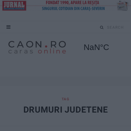
S
e
a
r
c
h
f
TAG
DRUMURI JUDETENE
o
r