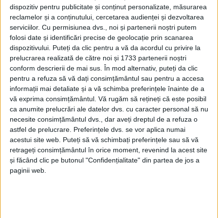
dispozitiv pentru publicitate și conținut personalizate, măsurarea
reclamelor și a conținutului, cercetarea audienței și dezvoltarea
serviciilor.
Cu permisiunea dvs., noi și partenerii noștri putem
folosi date și identificări precise de geolocație prin scanarea
dispozitivului. Puteți da clic pentru a vă da acordul cu privire la
prelucrarea realizată de către noi și 1733 partenerii noștri
conform descrierii de mai sus. În mod alternativ, puteți da clic
pentru a refuza să vă dați consimțământul sau pentru a accesa
informații mai detaliate și a vă schimba preferințele înainte de a
vă exprima consimțământul.
Vă rugăm să rețineți că este posibil
Aleșii județului au aprobat proiectele legate de
ca anumite prelucrări ale datelor dvs. cu caracter personal să nu
înghețarea salariilor
personalului din cadrul
necesite consimțământul dvs., dar aveți dreptul de a refuza o
astfel de prelucrare. Preferințele dvs. se vor aplica numai
aparatului propriu al Consiliului Județean și din
acestui site web. Puteți să vă schimbați preferințele sau să vă
cadrul direcțiilor de specialitate aflate în subordinea
retrageți consimțământul în orice moment, revenind la acest site
și făcând clic pe butonul "Confidențialitate" din partea de jos a
CJ. E vorba de Direcția Generală de Protecție Socială
paginii web.
și Protecție a Copilului, de Direcția de Evidență a
Persoanelor, de Direcția de Drumuri Județene. „Este
vorba despre aplicarea prevederilor ordonanței