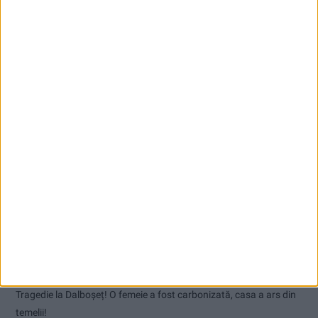
Articole recente
Nimeni nu ne poate izgoni din propriile amintiri!
Tragedie la Dalboşeț! O femeie a fost carbonizată, casa a ars din
temelii!