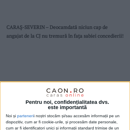
CARAȘ-SEVERIN – Deocamdată niciun cap de
angajat de la CJ nu tremură în fața sabiei concedierii!
Pentru noi, confidențialitatea dvs.
este importantă
Noi și
parteneri
i noștri stocăm și/sau accesăm informații pe un
dispozitiv, cum ar fi cookie-urile, și procesăm date personale,
cum ar fi identificatori unici și informații standard trimise de un