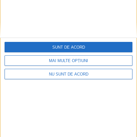
SUNT DE ACORD
MAI MULTE OPȚIUNI
Tragedie la Dalboşeț! O femeie a fost carbonizată,
casa a ars din temelii!
NU SUNT DE ACORD
2026-08-09