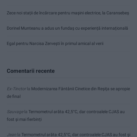
Zece noi stații de încărcare pentru mașini electrice, la Caransebeș
Dorinel Munteanu a adus un fundaș cu experiență internațională
Egal pentru Narcisa Zervești în primul amical al verii
Comentarii recente
Ex-Tinctor
la
Modernizarea Fântânii Cinetice din Reșița se apropie
de final
Sauvage
la
Termometrul arăta 42,5°C, dar controalele CJAS au
fost și mai fierbinți
Jean
la
Termometrul arăta 42,5°C, dar controalele CJAS au fost și