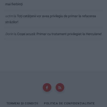
mai fierbinți
uctm
la
Toți cetățenii vor avea privilegiu de primar la refacerea
străzilor!
Dorin
la
Coșei acuză: Primar cu tratament privilegiat la Herculane!
TERMENI ȘI CONDIȚII
POLITICA DE CONFIDENȚIALITATE