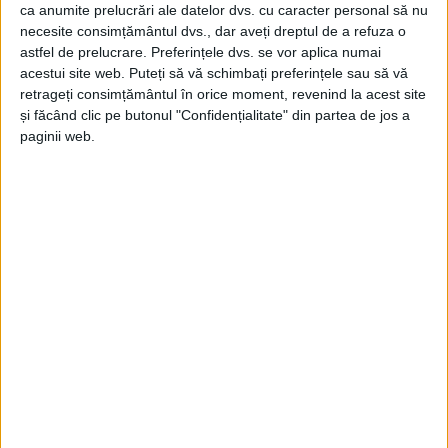
ca anumite prelucrări ale datelor dvs. cu caracter personal să nu
necesite consimțământul dvs., dar aveți dreptul de a refuza o
astfel de prelucrare. Preferințele dvs. se vor aplica numai
acestui site web. Puteți să vă schimbați preferințele sau să vă
ŞTIRILE JUDEŢULUI CARAŞ-SEVERIN
retrageți consimțământul în orice moment, revenind la acest site
și făcând clic pe butonul "Confidențialitate" din partea de jos a
Gârtoi: Degeaba suntem cel mai verde
paginii web.
oraș când suntem cel mai sărac oraș!
7 IULIE 2026, 02:29 PM
3 MINUTE DE CITIRE
REȘIȚA – Acesta consideră că nivelul scăzut al salariilor se
reflectă direct în economia locală și în puterea de cumpărare a
reșițenilor!