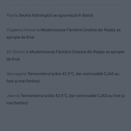
Ppa
la
Seceta hidrologică se agravează în Banat
Pojejena forever
la
Modernizarea Fântânii Cinetice din Reșița se
apropie de final
Ex-Tinctor
la
Modernizarea Fântânii Cinetice din Reșița se apropie
de final
Sauvage
la
Termometrul arăta 42,5°C, dar controalele CJAS au
fost și mai fierbinți
Jean
la
Termometrul arăta 42,5°C, dar controalele CJAS au fost și
mai fierbinți