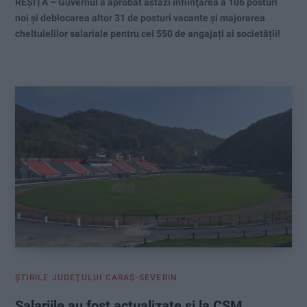
REȘIȚA – Guvernul a aprobat astăzi înfiinţarea a 106 posturi
noi și deblocarea altor 31 de posturi vacante și majorarea
cheltuielilor salariale pentru cei 550 de angajați ai societății!
ŞTIRILE JUDEŢULUI CARAŞ-SEVERIN
Salariile au fost actualizate și la CSM