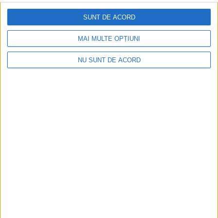
SUNT DE ACORD
MAI MULTE OPȚIUNI
NU SUNT DE ACORD
ŞTIRILE JUDEŢULUI CARAŞ-SEVERIN
Protest spontan la Direcția pentru
Agricultură Județeană
7 IULIE 2025, 01:00 PM
2 MINUTE DE CITIRE