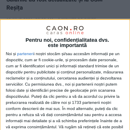
Reșița
12 IULIE 2026, 07:58 AM
3 MINUTE DE CITIRE
REȘIȚA – Aceasta, începând cu data de 1 iulie, odată cu
creșterea salariului de bază minim brut pe țară garantat în
Pentru noi, confidențialitatea dvs.
este importantă
plată!
Noi și
parteneri
i noștri stocăm și/sau accesăm informații pe un
dispozitiv, cum ar fi cookie-urile, și procesăm date personale,
cum ar fi identificatori unici și informații standard trimise de un
dispozitiv pentru publicitate și conținut personalizate, măsurarea
reclamelor și a conținutului, cercetarea audienței și dezvoltarea
serviciilor.
Cu permisiunea dvs., noi și partenerii noștri putem
folosi date și identificări precise de geolocație prin scanarea
dispozitivului. Puteți da clic pentru a vă da acordul cu privire la
prelucrarea realizată de către noi și 1733 partenerii noștri
conform descrierii de mai sus. În mod alternativ, puteți da clic
pentru a refuza să vă dați consimțământul sau pentru a accesa
informații mai detaliate și a vă schimba preferințele înainte de a
vă exprima consimțământul.
Vă rugăm să rețineți că este posibil