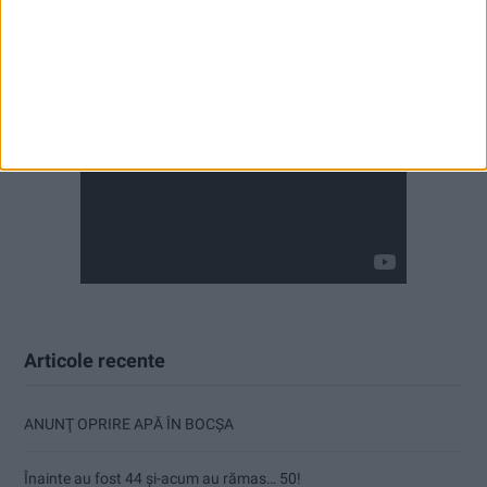
Articole recente
ANUNŢ OPRIRE APĂ ÎN BOCȘA
Înainte au fost 44 și-acum au rămas… 50!