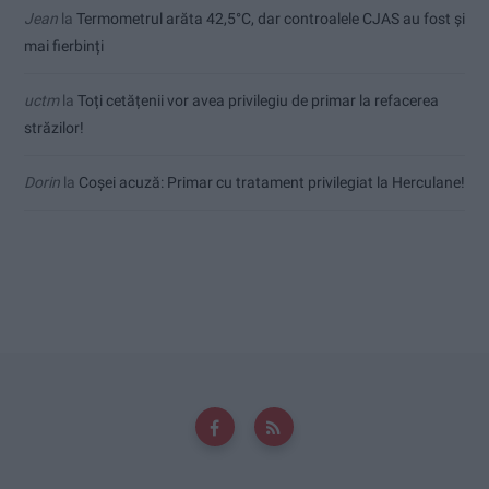
Jean
la
Termometrul arăta 42,5°C, dar controalele CJAS au fost și
mai fierbinți
uctm
la
Toți cetățenii vor avea privilegiu de primar la refacerea
străzilor!
Dorin
la
Coșei acuză: Primar cu tratament privilegiat la Herculane!