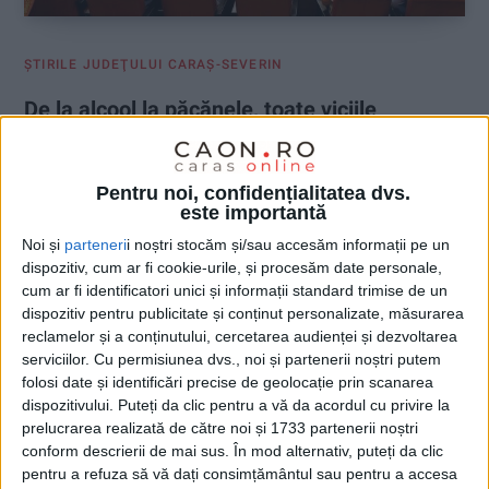
ŞTIRILE JUDEŢULUI CARAŞ-SEVERIN
De la alcool la păcănele, toate viciile
vor avea leac la Reșița!
23 IULIE 2026, 02:53 PM
2 MINUTE DE CITIRE
Pentru noi, confidențialitatea dvs.
este importantă
CARAȘ-SEVERIN – Administrația județeană avansează în
Noi și
parteneri
i noștri stocăm și/sau accesăm informații pe un
realizarea unui centru de sănătate mintală, pentru prevenirea
dispozitiv, cum ar fi cookie-urile, și procesăm date personale,
și tratarea adicțiilor!
cum ar fi identificatori unici și informații standard trimise de un
dispozitiv pentru publicitate și conținut personalizate, măsurarea
reclamelor și a conținutului, cercetarea audienței și dezvoltarea
serviciilor.
Cu permisiunea dvs., noi și partenerii noștri putem
folosi date și identificări precise de geolocație prin scanarea
dispozitivului. Puteți da clic pentru a vă da acordul cu privire la
prelucrarea realizată de către noi și 1733 partenerii noștri
conform descrierii de mai sus. În mod alternativ, puteți da clic
pentru a refuza să vă dați consimțământul sau pentru a accesa