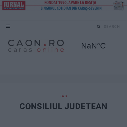
S
e
a
r
c
h
f
TAG
CONSILIUL JUDETEAN
o
r