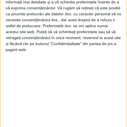
informații mai detaliate și a vă schimba preferințele înainte de a
vă exprima consimțământul.
Vă rugăm să rețineți că este posibil
ca anumite prelucrări ale datelor dvs. cu caracter personal să nu
necesite consimțământul dvs., dar aveți dreptul de a refuza o
astfel de prelucrare. Preferințele dvs. se vor aplica numai
acestui site web. Puteți să vă schimbați preferințele sau să vă
retrageți consimțământul în orice moment, revenind la acest site
și făcând clic pe butonul "Confidențialitate" din partea de jos a
ŞTIRILE JUDEŢULUI CARAŞ-SEVERIN
paginii web.
Pornește modernizarea DJ 684… dar nu
la noi și nu acum!
18 IULIE 2026, 09:44 AM
3 MINUTE DE CITIRE
CARAȘ-SEVERIN – În timp ce ofertele pentru loturile din Caraș-
Severin se află încă în evaluare, cele două loturi scoase la
licitație în Timiș au fost deja atribuite!