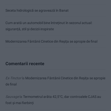
Seceta hidrologică se agravează în Banat
Cum arată un automobil bine întreținut în sezonul actual:
siguranță, stil și decizii inspirate
Modernizarea Fântânii Cinetice din Reșița se apropie de final
Comentarii recente
Ex-Tinctor
la
Modernizarea Fântânii Cinetice din Reșița se apropie
de final
Sauvage
la
Termometrul arăta 42,5°C, dar controalele CJAS au
fost și mai fierbinți