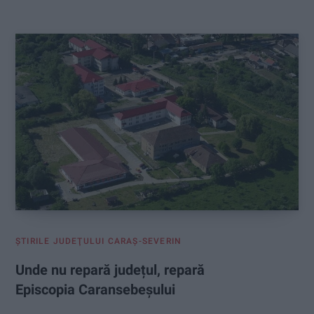
:
ŞTIRILE JUDEŢULUI CARAŞ-SEVERIN
Unde nu repară județul, repară
Episcopia Caransebeșului