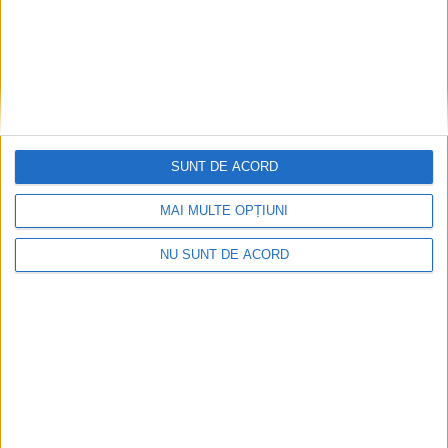
ŞTIRILE JUDEŢULUI CARAŞ-SEVERIN
Guvernul încălzește gheața salarială a
județului
26 IUNIE 2026, 11:18 AM
3 MINUTE DE CITIRE
CARAȘ-SEVERIN – Chiar dacă salariile administrației județene
SUNT DE ACORD
sunt înghețate, majorarea salariului minim aduce câteva
încălziri, pe ici, pe colo. Situația, spun unii, ar genera inechități,
MAI MULTE OPȚIUNI
apropiind incorect anumite niveluri salariale!
NU SUNT DE ACORD