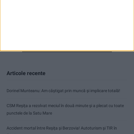
Articole recente
Dorinel Munteanu: Am câștigat prin muncă și implicare totală!
CSM Reșița a rezolvat meciul în două minute și a plecat cu toate
punctele de la Satu Mare
Accident mortal între Reșița și Berzovia! Autoturism și TIR în