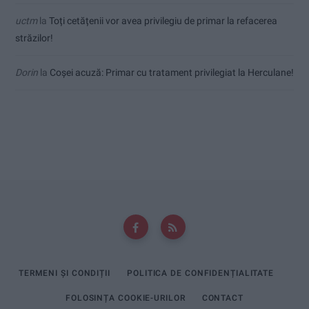
uctm
la
Toți cetățenii vor avea privilegiu de primar la refacerea
străzilor!
Dorin
la
Coșei acuză: Primar cu tratament privilegiat la Herculane!
TERMENI ȘI CONDIȚII
POLITICA DE CONFIDENȚIALITATE
FOLOSINȚA COOKIE-URILOR
CONTACT