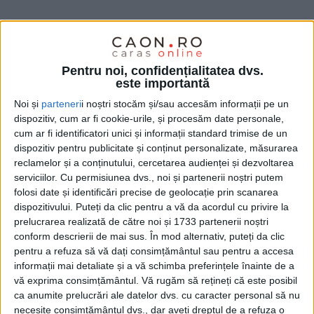
Pentru noi, confidențialitatea dvs.
este importantă
Noi și
parteneri
i noștri stocăm și/sau accesăm informații pe un
dispozitiv, cum ar fi cookie-urile, și procesăm date personale,
cum ar fi identificatori unici și informații standard trimise de un
dispozitiv pentru publicitate și conținut personalizate, măsurarea
reclamelor și a conținutului, cercetarea audienței și dezvoltarea
serviciilor.
Cu permisiunea dvs., noi și partenerii noștri putem
folosi date și identificări precise de geolocație prin scanarea
dispozitivului. Puteți da clic pentru a vă da acordul cu privire la
Astfel,
Nera Bogodinț
a terminat Liga a IV-a pe
prelucrarea realizată de către noi și 1733 partenerii noștri
primul loc, cu 76 de puncte, în timp ce ocupanta
conform descrierii de mai sus. În mod alternativ, puteți da clic
pentru a refuza să vă dați consimțământul sau pentru a accesa
locului secund,
CSM Caransebeș
, a strâns 75 de
informații mai detaliate și a vă schimba preferințele înainte de a
puncte.
vă exprima consimțământul.
Vă rugăm să rețineți că este posibil
ca anumite prelucrări ale datelor dvs. cu caracter personal să nu
necesite consimțământul dvs., dar aveți dreptul de a refuza o