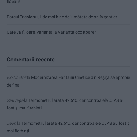
flăcări!
Parcul Tricolorului, de mai bine de jumătate de an în șantier
Care va fi, oare, varianta la Varianta ocolitoare?
Comentarii recente
Ex-Tinctor
la
Modernizarea Fântânii Cinetice din Reșița se apropie
de final
Sauvage
la
Termometrul arăta 42,5°C, dar controalele CJAS au
fost și mai fierbinți
Jean
la
Termometrul arăta 42,5°C, dar controalele CJAS au fost și
mai fierbinți