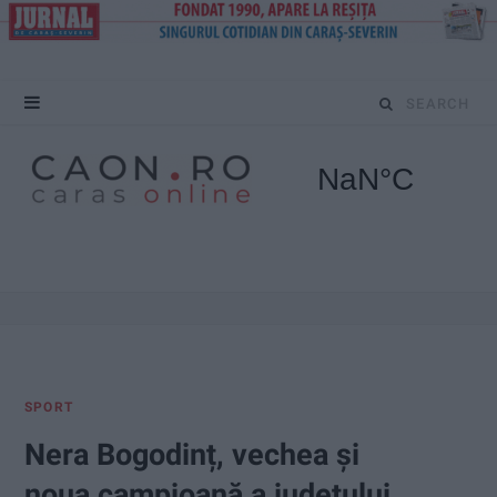
S
e
a
r
c
h
f
SPORT
o
Nera Bogodinț, vechea și
r
noua campioană a județului