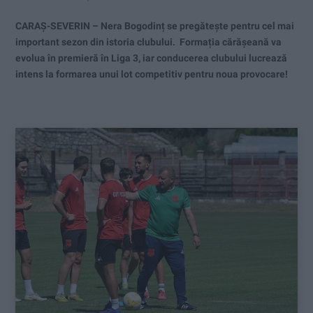
CARAȘ-SEVERIN – Nera Bogodinț se pregătește pentru cel mai
important sezon din istoria clubului. Formația cărășeană va
evolua în premieră în Liga 3, iar conducerea clubului lucrează
intens la formarea unui lot competitiv pentru noua provocare!