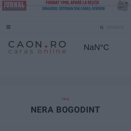
S
e
a
r
c
h
f
TAG
NERA BOGODINT
o
r