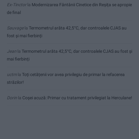
Ex-Tinctor
la
Modernizarea Fântânii Cinetice din Reșița se apropie
de final
Sauvage
la
Termometrul arăta 42,5°C, dar controalele CJAS au
fost și mai fierbinți
Jean
la
Termometrul arăta 42,5°C, dar controalele CJAS au fost și
mai fierbinți
uctm
la
Toți cetățenii vor avea privilegiu de primar la refacerea
străzilor!
Dorin
la
Coșei acuză: Primar cu tratament privilegiat la Herculane!