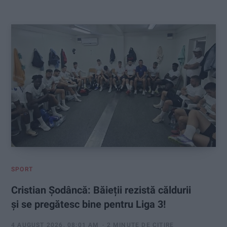
:
SPORT
Cristian Șodâncă: Băieții rezistă căldurii
și se pregătesc bine pentru Liga 3!
4 AUGUST 2026, 08:01 AM
2 MINUTE DE CITIRE