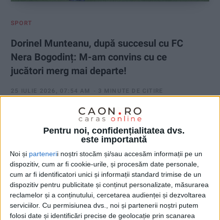
SPORT
Dorinel Munteanu, după succesul cu FC
Nera Bogodinț: M-am convins cu ce
jucători merg mai departe!
25 IULIE 2026, 07:54 AM
3 MINUTE DE CITIRE
REȘIȚA – CSM Reșița a câștigat fără emoții amicalul disputat
vineri, 24 iulie, în Valea Domanului, în fața nou-promovatei în
Pentru noi, confidențialitatea dvs.
Liga 3, Nera Bogodinț, scor 5-1! La pauză, formația pregătită de
este importantă
Dorinel Munteanu conducea cu 2-0, după golurile marcate de
Noi și
parteneri
i noștri stocăm și/sau accesăm informații pe un
Eduard Lenghel (24) și S. Rimovecz (45+4). În repriza secundă,
dispozitiv, cum ar fi cookie-urile, și procesăm date personale,
S. Savija a reușit o dublă (55, 56), Toure a redus din diferență
cum ar fi identificatori unici și informații standard trimise de un
pentru Bogodinț în minutul 65, iar Andrei Dima a închis tabela în
dispozitiv pentru publicitate și conținut personalizate, măsurarea
minutul 89, stabilind scorul final, 5-1!
reclamelor și a conținutului, cercetarea audienței și dezvoltarea
serviciilor.
Cu permisiunea dvs., noi și partenerii noștri putem
folosi date și identificări precise de geolocație prin scanarea