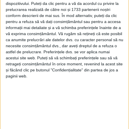
dispozitivului. Puteți da clic pentru a vă da acordul cu privire la
prelucrarea realizată de către noi și 1733 partenerii noștri
conform descrierii de mai sus. În mod alternativ, puteți da clic
pentru a refuza să vă dați consimțământul sau pentru a accesa
informații mai detaliate și a vă schimba preferințele înainte de a
vă exprima consimțământul.
Vă rugăm să rețineți că este posibil
ca anumite prelucrări ale datelor dvs. cu caracter personal să nu
necesite consimțământul dvs., dar aveți dreptul de a refuza o
astfel de prelucrare. Preferințele dvs. se vor aplica numai
acestui site web. Puteți să vă schimbați preferințele sau să vă
retrageți consimțământul în orice moment, revenind la acest site
și făcând clic pe butonul "Confidențialitate" din partea de jos a
paginii web.
SPORT
CSM Reșița și FC Nera Bogodinț se
întâlnesc într-un joc de verificare
23 IULIE 2026, 08:53 AM
2 MINUTE DE CITIRE