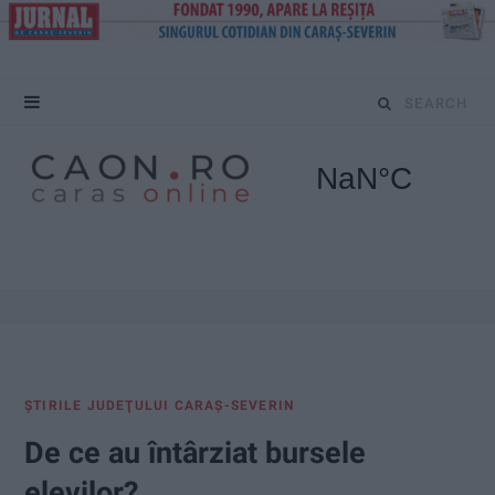
S
e
a
r
c
h
f
ŞTIRILE JUDEŢULUI CARAŞ-SEVERIN
o
De ce au întârziat bursele
r
elevilor?