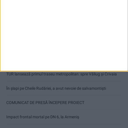
Articole recente
Or fi tinerii viitorul țării, dar să și-l facă singuri!
TUR lansează primul traseu metropolitan: spre Văliug și Crivaia
În șlapi pe Cheile Rudăriei, a avut nevoie de salvamontiști
COMUNICAT DE PRESĂ ÎNCEPERE PROIECT
Impact frontal mortal pe DN 6, la Armeniș