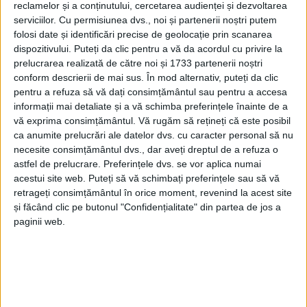
reclamelor și a conținutului, cercetarea audienței și dezvoltarea
serviciilor.
Cu permisiunea dvs., noi și partenerii noștri putem
folosi date și identificări precise de geolocație prin scanarea
dispozitivului. Puteți da clic pentru a vă da acordul cu privire la
prelucrarea realizată de către noi și 1733 partenerii noștri
conform descrierii de mai sus. În mod alternativ, puteți da clic
pentru a refuza să vă dați consimțământul sau pentru a accesa
informații mai detaliate și a vă schimba preferințele înainte de a
vă exprima consimțământul.
Vă rugăm să rețineți că este posibil
ca anumite prelucrări ale datelor dvs. cu caracter personal să nu
necesite consimțământul dvs., dar aveți dreptul de a refuza o
Bursele
elevilor au întârziat în unele unităţi de
astfel de prelucrare. Preferințele dvs. se vor aplica numai
acestui site web. Puteți să vă schimbați preferințele sau să vă
învăţământ din judeţ. Luni, 19 decembrie, potrivit
retrageți consimțământul în orice moment, revenind la acest site
unui comunicat,
Inspectoratul Şcolar Judeţean
a venit
și făcând clic pe butonul "Confidențialitate" din partea de jos a
paginii web.
cu clarificări cu privire la subiectul legat de
întârzierea plăţii burselor şcolare
. În conformitate cu
prevederile legale,
bursele
elevilor se asigură din
bugetele locale ale unităților administrativ-