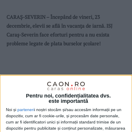
CARAŞ-SEVERIN – Începând de vineri, 23
decembrie, elevii se află în vacanţa de iarnă. ISJ
Caraş-Severin face eforturi pentru a nu exista
probleme legate de plata burselor şcolare!
Pentru noi, confidențialitatea dvs.
este importantă
Noi și
parteneri
i noștri stocăm și/sau accesăm informații pe un
dispozitiv, cum ar fi cookie-urile, și procesăm date personale,
cum ar fi identificatori unici și informații standard trimise de un
dispozitiv pentru publicitate și conținut personalizate, măsurarea