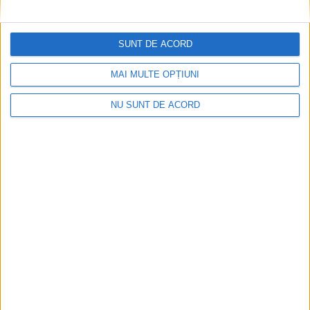
TUR lansează primul traseu metropolitan: spre
SUNT DE ACORD
Văliug și Crivaia
2026-08-10
MAI MULTE OPȚIUNI
NU SUNT DE ACORD