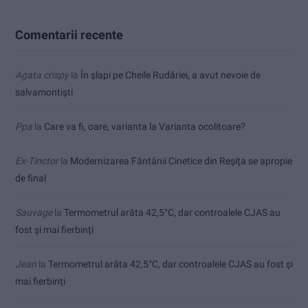
Comentarii recente
Agata crispy
la
În șlapi pe Cheile Rudăriei, a avut nevoie de
salvamontiști
Ppa
la
Care va fi, oare, varianta la Varianta ocolitoare?
Ex-Tinctor
la
Modernizarea Fântânii Cinetice din Reșița se apropie
de final
Sauvage
la
Termometrul arăta 42,5°C, dar controalele CJAS au
fost și mai fierbinți
Jean
la
Termometrul arăta 42,5°C, dar controalele CJAS au fost și
mai fierbinți