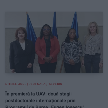
:
ŞTIRILE JUDEŢULUI CARAŞ-SEVERIN
În premieră la UAV: două stagii
postdoctorale internaționale prin
Programul de Burse „Eugen Ionescu”