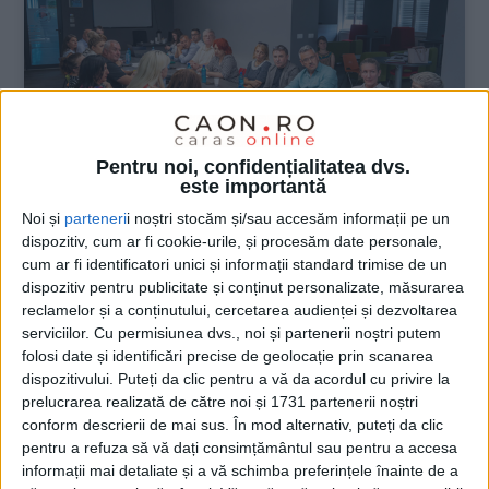
Pentru noi, confidențialitatea dvs.
este importantă
Noi și
parteneri
i noștri stocăm și/sau accesăm informații pe un
dispozitiv, cum ar fi cookie-urile, și procesăm date personale,
ŞTIRILE JUDEŢULUI CARAŞ-SEVERIN
cum ar fi identificatori unici și informații standard trimise de un
dispozitiv pentru publicitate și conținut personalizate, măsurarea
Din 1 iulie, înscrieri pentru Învățământul
reclamelor și a conținutului, cercetarea audienței și dezvoltarea
Dual
serviciilor.
Cu permisiunea dvs., noi și partenerii noștri putem
folosi date și identificări precise de geolocație prin scanarea
14 IUNIE 2024, 01:37 PM
2 MINUTE DE CITIRE
dispozitivului. Puteți da clic pentru a vă da acordul cu privire la
prelucrarea realizată de către noi și 1731 partenerii noștri
REȘIȚA – Elevii care vor opta pentru calificările oferite de
conform descrierii de mai sus. În mod alternativ, puteți da clic
Consorțiu vor beneficia de burse de 1.000 de lei/lună!
pentru a refuza să vă dați consimțământul sau pentru a accesa
informații mai detaliate și a vă schimba preferințele înainte de a