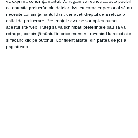
vă exprima consimțământul.
Vă rugăm să rețineți că este posibil
ca anumite prelucrări ale datelor dvs. cu caracter personal să nu
necesite consimțământul dvs., dar aveți dreptul de a refuza o
astfel de prelucrare. Preferințele dvs. se vor aplica numai
acestui site web. Puteți să vă schimbați preferințele sau să vă
retrageți consimțământul în orice moment, revenind la acest site
și făcând clic pe butonul "Confidențialitate" din partea de jos a
paginii web.
ŞTIRILE JUDEŢULUI CARAŞ-SEVERIN
Elevii care vin din județ, ca și copiii
noștri
3 IULIE 2023, 08:06 AM
3 MINUTE DE CITIRE