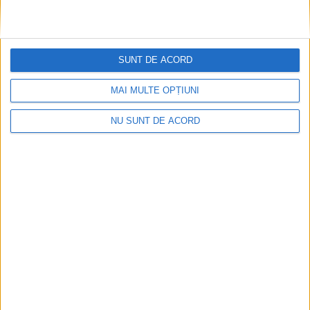
ŞTIRILE JUDEŢULUI CARAŞ-SEVERIN
Peste 3 milioane de lei pentru 4591 de
burse şcolare
SUNT DE ACORD
2 MARTIE 2022, 02:14 PM
2 MINUTE DE CITIRE
MAI MULTE OPȚIUNI
REŞIŢA – Aceasta este suma aprobată recent de administraţia
NU SUNT DE ACORD
locală pentru 2713 de burse şcolare aferente primului semestru
al acestui an şcolar şi alte 1878 de burse pentru semestrul al
doilea!