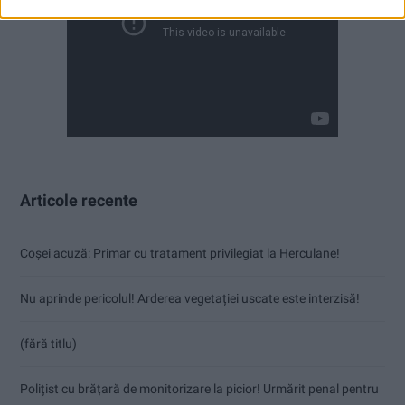
Articole recente
Coșei acuză: Primar cu tratament privilegiat la Herculane!
Nu aprinde pericolul! Arderea vegetației uscate este interzisă!
(fără titlu)
Polițist cu brățară de monitorizare la picior! Urmărit penal pentru