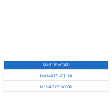
BĂILE HERCULANE – Reprezentanții AquaCaraș ne-au asigurat
că toți cetățenii stațiunii, din zonele unde s-au făcut spargeri
pentru apă și…
0
SUNT DE ACORD
MAI MULTE OPȚIUNI
NU SUNT DE ACORD