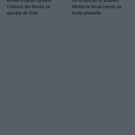
Modernizarea Fântânii
De la blocuri la stadion:
Cinetice din Reșița se
Moldova Nouă crește pe
apropie de final
toate planurile