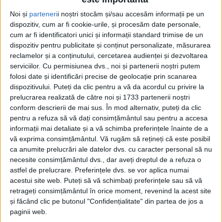
Noi și
parteneri
i noștri stocăm și/sau accesăm informații pe un
ŞTIRILE JUDEŢULUI CARAŞ-SEVERIN
dispozitiv, cum ar fi cookie-urile, și procesăm date personale,
cum ar fi identificatori unici și informații standard trimise de un
Autoutilitară, microbuz, proiectoare și
dispozitiv pentru publicitate și conținut personalizate, măsurarea
lumini pentru Teatrul de Vest
reclamelor și a conținutului, cercetarea audienței și dezvoltarea
serviciilor.
Cu permisiunea dvs., noi și partenerii noștri putem
7 AUGUST 2026, 08:14 AM
2 MINUTE DE CITIRE
folosi date și identificări precise de geolocație prin scanarea
dispozitivului. Puteți da clic pentru a vă da acordul cu privire la
CARAȘ-SEVERIN – Aleșii cărășenilor au votat, recent, alocarea
prelucrarea realizată de către noi și 1733 partenerii noștri
unor sume importante pentru Teatrul reșițean, Salvamont și
conform descrierii de mai sus. În mod alternativ, puteți da clic
Muzeu!
pentru a refuza să vă dați consimțământul sau pentru a accesa
informații mai detaliate și a vă schimba preferințele înainte de a
vă exprima consimțământul.
Vă rugăm să rețineți că este posibil
ca anumite prelucrări ale datelor dvs. cu caracter personal să nu
necesite consimțământul dvs., dar aveți dreptul de a refuza o
astfel de prelucrare. Preferințele dvs. se vor aplica numai
acestui site web. Puteți să vă schimbați preferințele sau să vă
retrageți consimțământul în orice moment, revenind la acest site
și făcând clic pe butonul "Confidențialitate" din partea de jos a
paginii web.