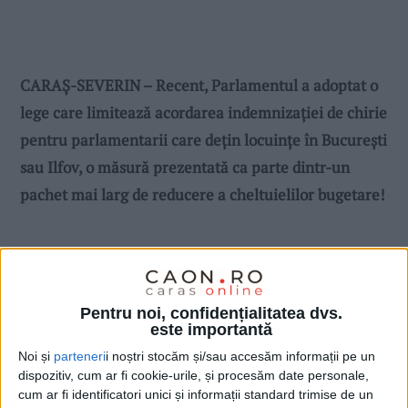
CARAȘ-SEVERIN – Recent, Parlamentul a adoptat o
lege care limitează acordarea indemnizației de chirie
pentru parlamentarii care dețin locuințe în București
sau Ilfov, o măsură prezentată ca parte dintr-un
pachet mai larg de reducere a cheltuielilor bugetare!
Pentru noi, confidențialitatea dvs.
este importantă
Noi și
parteneri
i noștri stocăm și/sau accesăm informații pe un
dispozitiv, cum ar fi cookie-urile, și procesăm date personale,
cum ar fi identificatori unici și informații standard trimise de un