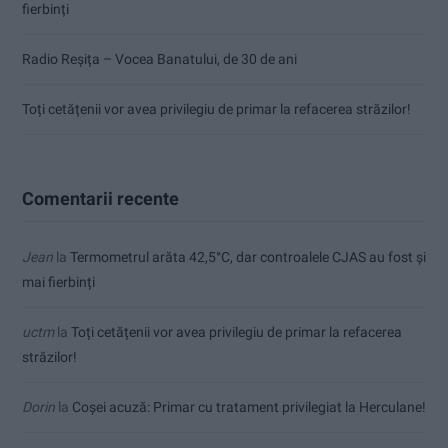
fierbinți
Radio Reșița – Vocea Banatului, de 30 de ani
Toți cetățenii vor avea privilegiu de primar la refacerea străzilor!
Comentarii recente
Jean
la
Termometrul arăta 42,5°C, dar controalele CJAS au fost și
mai fierbinți
uctm
la
Toți cetățenii vor avea privilegiu de primar la refacerea
străzilor!
Dorin
la
Coșei acuză: Primar cu tratament privilegiat la Herculane!