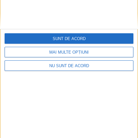
SUNT DE ACORD
Termometrul arăta 42,5°C, dar controalele CJAS
MAI MULTE OPȚIUNI
au fost și mai fierbinți
NU SUNT DE ACORD
2026-08-06