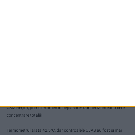
Articole recente
Pe toate șantierele se lucrează cu spor
CSM Reșița, primul examen în deplasare! Dorinel Munteanu cere
concentrare totală!
Termometrul arăta 42,5°C, dar controalele CJAS au fost și mai