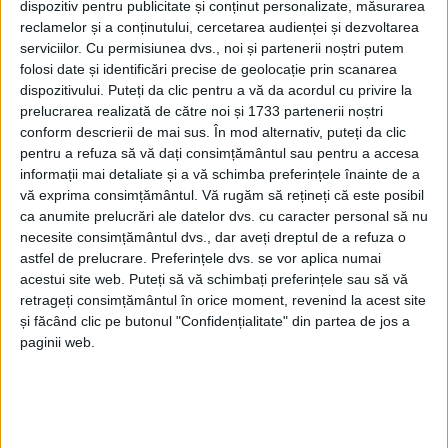
dispozitiv pentru publicitate și conținut personalizate, măsurarea
reclamelor și a conținutului, cercetarea audienței și dezvoltarea
serviciilor.
Cu permisiunea dvs., noi și partenerii noștri putem
folosi date și identificări precise de geolocație prin scanarea
dispozitivului. Puteți da clic pentru a vă da acordul cu privire la
prelucrarea realizată de către noi și 1733 partenerii noștri
conform descrierii de mai sus. În mod alternativ, puteți da clic
pentru a refuza să vă dați consimțământul sau pentru a accesa
informații mai detaliate și a vă schimba preferințele înainte de a
vă exprima consimțământul.
Vă rugăm să rețineți că este posibil
ca anumite prelucrări ale datelor dvs. cu caracter personal să nu
necesite consimțământul dvs., dar aveți dreptul de a refuza o
astfel de prelucrare. Preferințele dvs. se vor aplica numai
acestui site web. Puteți să vă schimbați preferințele sau să vă
retrageți consimțământul în orice moment, revenind la acest site
Samuel Miclău, deputatul AUR
, susține într-un
și făcând clic pe butonul "Confidențialitate" din partea de jos a
comunicat de presă că actuala coaliție de guvernare
paginii web.
doar „mimează reforma” în privința
reducerii
cheltuielilor pentru parlamentari
, după ce a fost
respins un amendament al partidului său privind