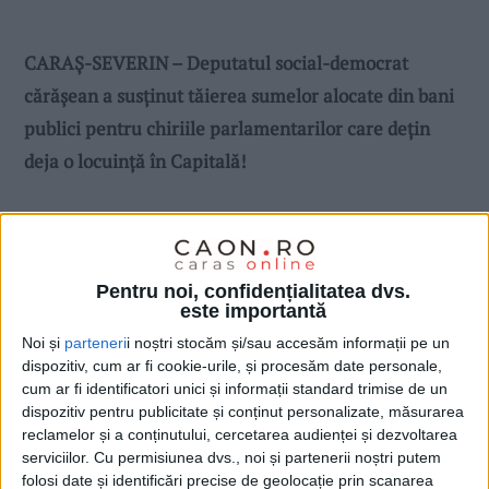
CARAȘ-SEVERIN – Deputatul social-democrat
cărășean a susținut tăierea sumelor alocate din bani
publici pentru chiriile parlamentarilor care dețin
deja o locuință în Capitală!
Pentru noi, confidențialitatea dvs.
este importantă
Noi și
parteneri
i noștri stocăm și/sau accesăm informații pe un
dispozitiv, cum ar fi cookie-urile, și procesăm date personale,
cum ar fi identificatori unici și informații standard trimise de un
dispozitiv pentru publicitate și conținut personalizate, măsurarea
reclamelor și a conținutului, cercetarea audienței și dezvoltarea
serviciilor.
Cu permisiunea dvs., noi și partenerii noștri putem
folosi date și identificări precise de geolocație prin scanarea