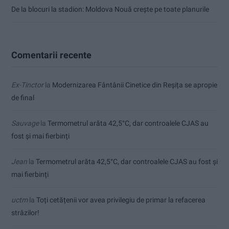
De la blocuri la stadion: Moldova Nouă crește pe toate planurile
Comentarii recente
Ex-Tinctor
la
Modernizarea Fântânii Cinetice din Reșița se apropie
de final
Sauvage
la
Termometrul arăta 42,5°C, dar controalele CJAS au
fost și mai fierbinți
Jean
la
Termometrul arăta 42,5°C, dar controalele CJAS au fost și
mai fierbinți
uctm
la
Toți cetățenii vor avea privilegiu de primar la refacerea
străzilor!