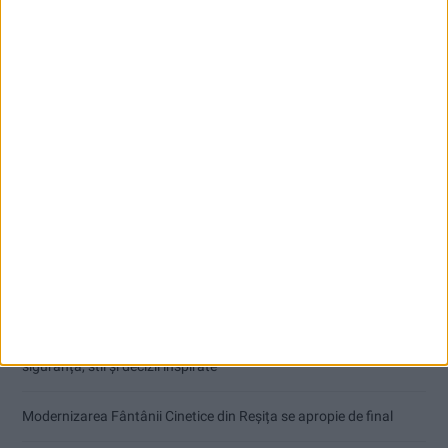
Articole recente
Înainte au fost 44 și-acum au rămas 50!
Seceta hidrologică se agravează în Banat
Cum arată un automobil bine întreținut în sezonul actual:
siguranță, stil și decizii inspirate
Modernizarea Fântânii Cinetice din Reșița se apropie de final