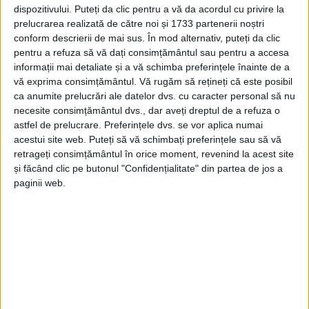
dispozitivului. Puteți da clic pentru a vă da acordul cu privire la
prelucrarea realizată de către noi și 1733 partenerii noștri
conform descrierii de mai sus. În mod alternativ, puteți da clic
pentru a refuza să vă dați consimțământul sau pentru a accesa
informații mai detaliate și a vă schimba preferințele înainte de a
vă exprima consimțământul.
Vă rugăm să rețineți că este posibil
ca anumite prelucrări ale datelor dvs. cu caracter personal să nu
necesite consimțământul dvs., dar aveți dreptul de a refuza o
astfel de prelucrare. Preferințele dvs. se vor aplica numai
acestui site web. Puteți să vă schimbați preferințele sau să vă
retrageți consimțământul în orice moment, revenind la acest site
„Stop cheltuielilor publice pentru cazarea
și făcând clic pe butonul "Confidențialitate" din partea de jos a
paginii web.
parlamentarilor cu locuință în București sau Ilfov!
Parlamentul a aprobat, în procedură de urgență,
modificarea Statutului deputaților și senatorilor.
Noua reglementare prevede că aleșii care dețin deja
o locuință în București sau în județul Ilfov nu vor mai
avea dreptul să își deconteze chiria din bani publici.“,