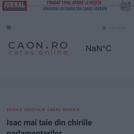
S
e
a
r
c
h
f
ŞTIRILE JUDEŢULUI CARAŞ-SEVERIN
o
Isac mai taie din chiriile
r
parlamentarilor