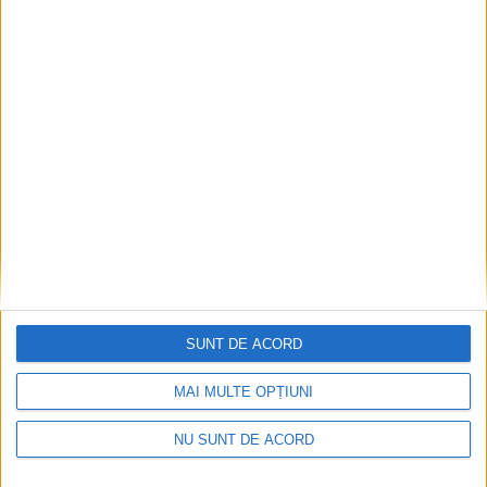
Seceta hidrologică se agravează în Banat
2026-08-07
SUNT DE ACORD
MAI MULTE OPȚIUNI
NU SUNT DE ACORD