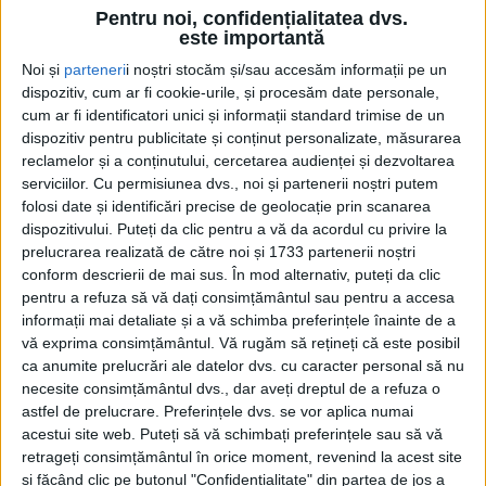
Pentru noi, confidențialitatea dvs.
este importantă
Noi și
parteneri
i noștri stocăm și/sau accesăm informații pe un
dispozitiv, cum ar fi cookie-urile, și procesăm date personale,
cum ar fi identificatori unici și informații standard trimise de un
dispozitiv pentru publicitate și conținut personalizate, măsurarea
reclamelor și a conținutului, cercetarea audienței și dezvoltarea
serviciilor.
Cu permisiunea dvs., noi și partenerii noștri putem
folosi date și identificări precise de geolocație prin scanarea
dispozitivului. Puteți da clic pentru a vă da acordul cu privire la
prelucrarea realizată de către noi și 1733 partenerii noștri
conform descrierii de mai sus. În mod alternativ, puteți da clic
pentru a refuza să vă dați consimțământul sau pentru a accesa
Spre deosebire de mandatul trecut al
informații mai detaliate și a vă schimba preferințele înainte de a
administrației județene, unde stânga și dreapta
vă exprima consimțământul.
Vă rugăm să rețineți că este posibil
ca anumite prelucrări ale datelor dvs. cu caracter personal să nu
trăgeau în direcții diametral opuse, astăzi cele
necesite consimțământul dvs., dar aveți dreptul de a refuza o
două mari formațiuni politice promit o
astfel de prelucrare. Preferințele dvs. se vor aplica numai
acestui site web. Puteți să vă schimbați preferințele sau să vă
colaborare,
susținere și înțelegere totală. În
retrageți consimțământul în orice moment, revenind la acest site
interesul cetățeanului!
și făcând clic pe butonul "Confidențialitate" din partea de jos a