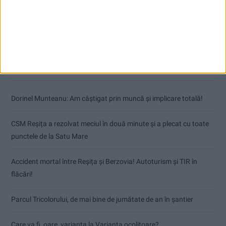
Articole recente
Dorinel Munteanu: Am câștigat prin muncă și implicare totală!
CSM Reșița a rezolvat meciul în două minute și a plecat cu toate
punctele de la Satu Mare
Accident mortal între Reșița și Berzovia! Autoturism și TIR în
flăcări!
Parcul Tricolorului, de mai bine de jumătate de an în șantier
Care va fi, oare, varianta la Varianta ocolitoare?