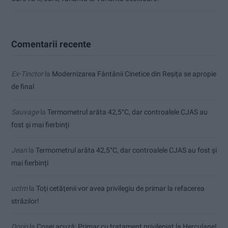
Comentarii recente
Ex-Tinctor
la
Modernizarea Fântânii Cinetice din Reșița se apropie
de final
Sauvage
la
Termometrul arăta 42,5°C, dar controalele CJAS au
fost și mai fierbinți
Jean
la
Termometrul arăta 42,5°C, dar controalele CJAS au fost și
mai fierbinți
uctm
la
Toți cetățenii vor avea privilegiu de primar la refacerea
străzilor!
Dorin
la
Coșei acuză: Primar cu tratament privilegiat la Herculane!