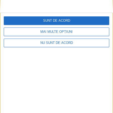
SUNT DE ACORD
Dorinel Munteanu: Am câștigat prin muncă și
MAI MULTE OPȚIUNI
implicare totală!
NU SUNT DE ACORD
2026-08-08