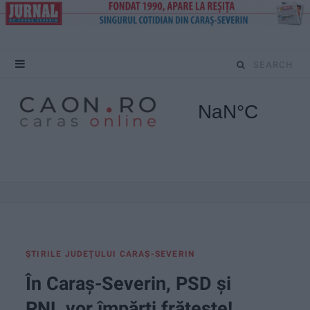
S
e
a
r
c
h
f
ŞTIRILE JUDEŢULUI CARAŞ-SEVERIN
o
În Caraș-Severin, PSD și
r
PNL vor împărți frățește!