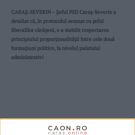
CARAȘ-SEVERIN – Șeful PSD Caraș-Severin a
detaliat că, în protocolul semnat cu șeful
liberalilor cărășeni, s-a stabilit respectarea
principiului proporționalității între cele două
formațiuni politice, la nivelul palatului
administrativ!