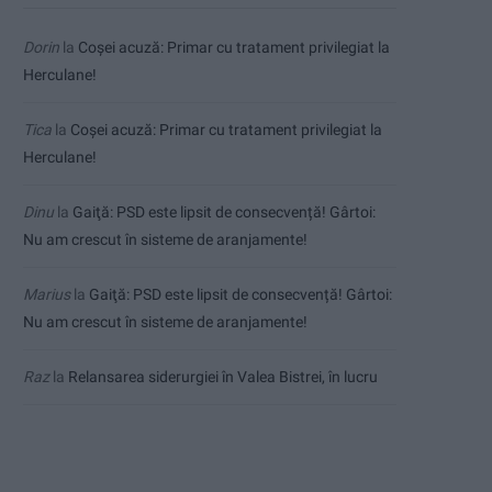
Dorin
la
Coșei acuză: Primar cu tratament privilegiat la
Herculane!
Tica
la
Coșei acuză: Primar cu tratament privilegiat la
Herculane!
Dinu
la
Gaiţă: PSD este lipsit de consecvență! Gârtoi:
Nu am crescut în sisteme de aranjamente!
Marius
la
Gaiţă: PSD este lipsit de consecvență! Gârtoi:
Nu am crescut în sisteme de aranjamente!
Raz
la
Relansarea siderurgiei în Valea Bistrei, în lucru