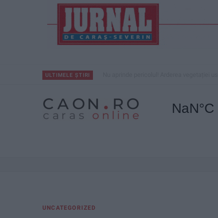
Nu aprinde pericolul! Arderea vegetației us
ULTIMELE ȘTIRI
UNCATEGORIZED