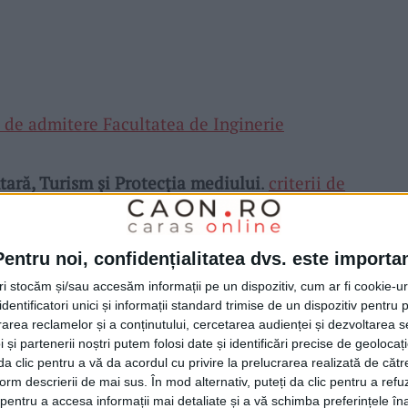
ii de admitere Facultatea de Inginerie
tară, Turism și Protecția mediului
.
criterii de
ie Alimentară Turism și Protecția Mediului
Pentru noi, confidențialitatea dvs. este importa
ce
.
criterii de admitere la Facultatea de
tri stocăm și/sau accesăm informații pe un dispozitiv, cum ar fi cookie-u
dentificatori unici și informații standard trimise de un dispozitiv pentru p
rea reclamelor și a conținutului, cercetarea audienței și dezvoltarea ser
 și partenerii noștri putem folosi date și identificări precise de geoloca
iterii admitere Facultatea de Științe Exacte
i da clic pentru a vă da acordul cu privire la prelucrarea realizată de cătr
form descrierii de mai sus. În mod alternativ, puteți da clic pentru a refu
entru a accesa informații mai detaliate și a vă schimba preferințele în