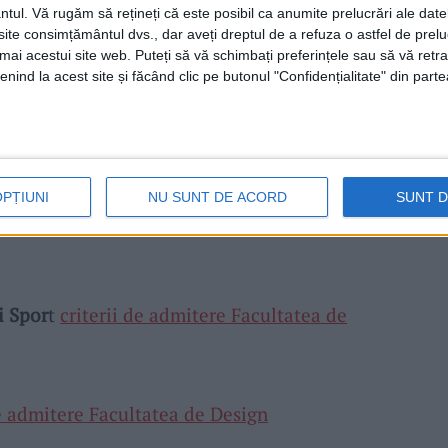
 și Sociale
criterii admitere Facultatea de
ntul.
Vă rugăm să rețineți că este posibil ca anumite prelucrări ale date
te consimțământul dvs., dar aveți dreptul de a refuza o astfel de prelu
umai acestui site web. Puteți să vă schimbați preferințele sau să vă ret
nind la acest site și făcând clic pe butonul "Confidențialitate" din parte
ției, Psihologie și Asistență Socială
criterii
țe ale Educației
OPȚIUNI
NU SUNT DE ACORD
SUNT 
i de admitere Facultatea de Teologie
i Spor
t
criterii de admitere Facultatea de
de admitere Facultatea de Design