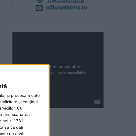
ntă
rile, și procesăm date
ublicitate și conținut
viciilor.
Cu
ție prin scanarea
e noi și 1731
za să vă dați
Articole recente
ainte de a vă