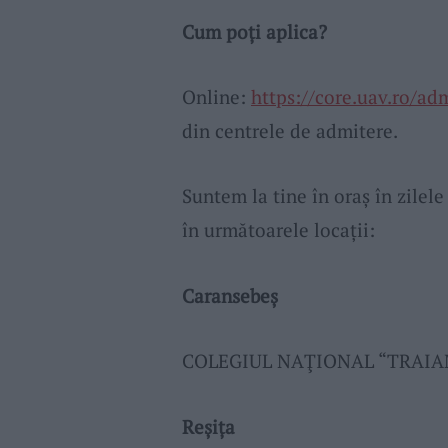
Cum poți aplica?
Online:
https://core.uav.ro/ad
din centrele de admitere.
Suntem la tine în oraș în zilele 
în următoarele locații:
Caransebeș
COLEGIUL NAŢIONAL “TRAIAN D
Reșița