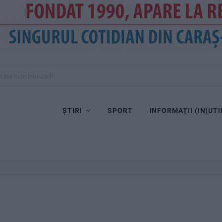
cate este interzisă!
ȘTIRI
SPORT
INFORMAŢII (IN)UTI