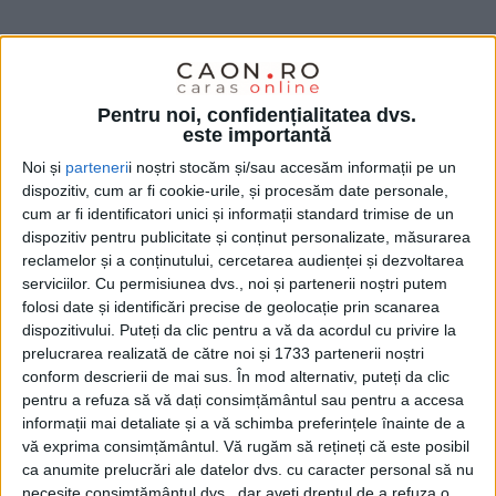
Pentru noi, confidențialitatea dvs.
este importantă
Noi și
parteneri
i noștri stocăm și/sau accesăm informații pe un
dispozitiv, cum ar fi cookie-urile, și procesăm date personale,
cum ar fi identificatori unici și informații standard trimise de un
dispozitiv pentru publicitate și conținut personalizate, măsurarea
reclamelor și a conținutului, cercetarea audienței și dezvoltarea
serviciilor.
Cu permisiunea dvs., noi și partenerii noștri putem
În ultima etapă ar fi trebuit ca
FC Nera Bogodinț
să
folosi date și identificări precise de geolocație prin scanarea
dispozitivului. Puteți da clic pentru a vă da acordul cu privire la
întâlnească
CS Narcisa Zervești
, dar oaspeții nu s-au
prelucrarea realizată de către noi și 1733 partenerii noștri
prezentat și astfel s-a desfășurat doar
festivitatea de
conform descrierii de mai sus. În mod alternativ, puteți da clic
pentru a refuza să vă dați consimțământul sau pentru a accesa
premiere
. Acum urmează momentul advevărului
informații mai detaliate și a vă schimba preferințele înainte de a
pentru
Nera Bogodinț
, care va juca pe 22 iunie meciul
vă exprima consimțământul.
Vă rugăm să rețineți că este posibil
ca anumite prelucrări ale datelor dvs. cu caracter personal să nu
tur, în deplasare, cu Unirea Sântana, din județul
necesite consimțământul dvs., dar aveți dreptul de a refuza o