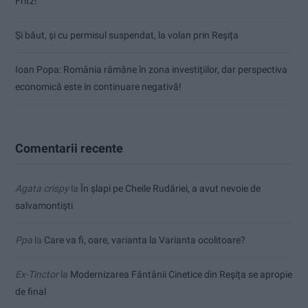
Fritz!
Și băut, și cu permisul suspendat, la volan prin Reșița
Ioan Popa: România rămâne în zona investițiilor, dar perspectiva
economică este în continuare negativă!
Comentarii recente
Agata crispy
la
În șlapi pe Cheile Rudăriei, a avut nevoie de
salvamontiști
Ppa
la
Care va fi, oare, varianta la Varianta ocolitoare?
Ex-Tinctor
la
Modernizarea Fântânii Cinetice din Reșița se apropie
de final