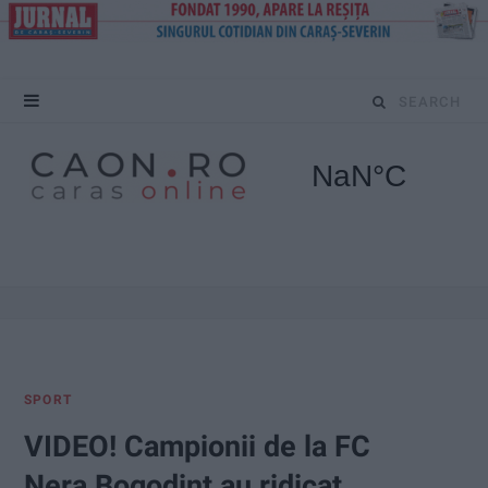
S
e
a
r
c
h
f
SPORT
o
VIDEO! Campionii de la FC
r
Nera Bogodinț au ridicat