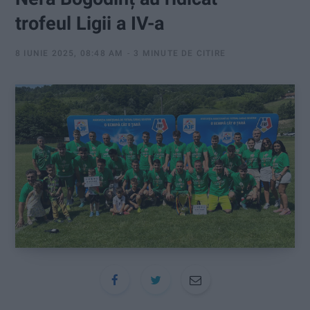
:
trofeul Ligii a IV-a
8 IUNIE 2025, 08:48 AM
3 MINUTE DE CITIRE