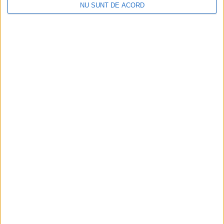
NU SUNT DE ACORD
Procuror cărășean reținut după focuri de armă
2026-08-10