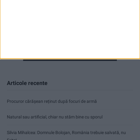
Articole recente
Procuror cărășean reținut după focuri de armă
Natural sau artificial, chiar nu stăm bine cu sporul
Silvia Mihalcea: Domnule Bolojan, România trebuie salvată, nu