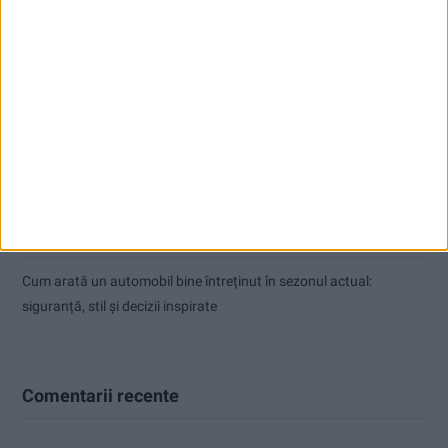
Articole recente
Ultimul bloc de locuințe sociale din Stavila, recepționat
ANUNŢ OPRIRE APĂ ÎN BOCȘA
Înainte au fost 44 și-acum au rămas… 50!
Seceta hidrologică se agravează în Banat
Cum arată un automobil bine întreținut în sezonul actual:
siguranță, stil și decizii inspirate
Comentarii recente