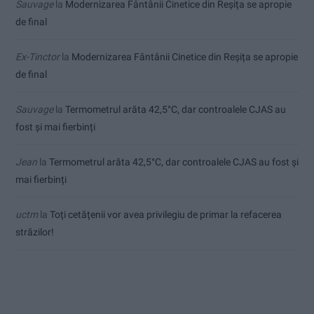
Sauvage
la
Modernizarea Fântânii Cinetice din Reșița se apropie
de final
Ex-Tinctor
la
Modernizarea Fântânii Cinetice din Reșița se apropie
de final
Sauvage
la
Termometrul arăta 42,5°C, dar controalele CJAS au
fost și mai fierbinți
Jean
la
Termometrul arăta 42,5°C, dar controalele CJAS au fost și
mai fierbinți
uctm
la
Toți cetățenii vor avea privilegiu de primar la refacerea
străzilor!