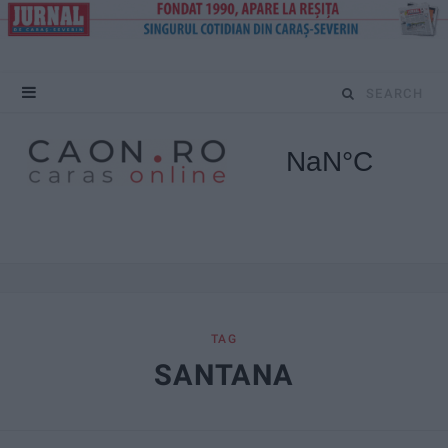
S
e
a
r
c
h
f
TAG
SANTANA
o
r