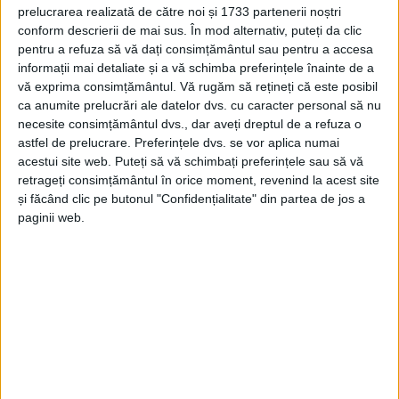
prelucrarea realizată de către noi și 1733 partenerii noștri
conform descrierii de mai sus. În mod alternativ, puteți da clic
pentru a refuza să vă dați consimțământul sau pentru a accesa
informații mai detaliate și a vă schimba preferințele înainte de a
vă exprima consimțământul.
Vă rugăm să rețineți că este posibil
SPORT
ca anumite prelucrări ale datelor dvs. cu caracter personal să nu
Cristian Șodâncă, dezgustat de maniera
necesite consimțământul dvs., dar aveți dreptul de a refuza o
astfel de prelucrare. Preferințele dvs. se vor aplica numai
de arbitraj de la Sântana
acestui site web. Puteți să vă schimbați preferințele sau să vă
retrageți consimțământul în orice moment, revenind la acest site
25 IUNIE 2025, 08:07 AM
2 MINUTE DE CITIRE
și făcând clic pe butonul "Confidențialitate" din partea de jos a
paginii web.
CARAȘ-SEVERIN – Team managerul Nerei Bogodinț, Cristian
Șodâncă, s-a declarat extrem de nemulțumit de „aroganța și
maniera grețoasă de arbitraj” de care a dat dovadă Dragoș
Nicolae Lunca, „centralul” de la meciul tur dintre Unirea
Sântana și Nera Bogodinț, scor 3-0 pentru gazde!