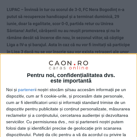
LUPAC – Învinsă în tur cu scorul de 3-0, FC Nera Bogodinț n-a
putut să recupereze handicapul și a terminat duminică, 29
iunie, doar la egalitate, scor 0-0, partida retur cu Unirea
Sântana! Astfel, cărășenii nu au reușit promovarea și nu le
rămâne decât să încerce din nou, în sezonul viitor, să câștige
Liga a IV-a și barajul. Asta în caz că nu vor fi invitați să participe
în Liga 3 dacă nu se vor înscrie sau vor exista retrageri ale unor
echipe!
Pentru noi, confidențialitatea dvs.
este importantă
Noi și
parteneri
i noștri stocăm și/sau accesăm informații pe un
dispozitiv, cum ar fi cookie-urile, și procesăm date personale,
cum ar fi identificatori unici și informații standard trimise de un
dispozitiv pentru publicitate și conținut personalizate, măsurarea
reclamelor și a conținutului, cercetarea audienței și dezvoltarea
serviciilor.
Cu permisiunea dvs., noi și partenerii noștri putem
folosi date și identificări precise de geolocație prin scanarea
dispozitivului. Puteți da clic pentru a vă da acordul cu privire la