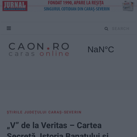
S
e
a
r
c
h
f
ŞTIRILE JUDEŢULUI CARAŞ-SEVERIN
o
„V” de la Veritas – Cartea
r
Secretă, Istoria Banatului și