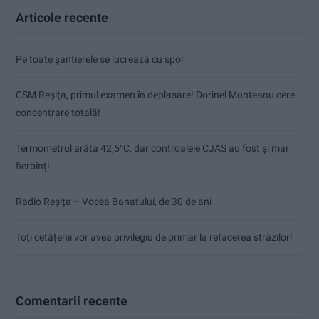
Articole recente
Pe toate șantierele se lucrează cu spor
CSM Reșița, primul examen în deplasare! Dorinel Munteanu cere
concentrare totală!
Termometrul arăta 42,5°C, dar controalele CJAS au fost și mai
fierbinți
Radio Reșița – Vocea Banatului, de 30 de ani
Toți cetățenii vor avea privilegiu de primar la refacerea străzilor!
Comentarii recente