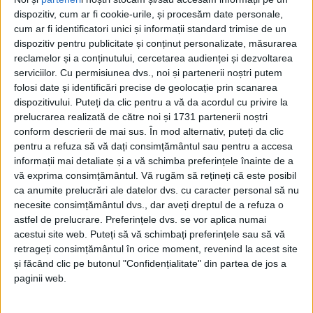
orizonturi de cercetare. Istoria Secretă a elitei
dispozitiv, cum ar fi cookie-urile, și procesăm date personale,
culturale și politice din Banat va vedea lumina
cum ar fi identificatori unici și informații standard trimise de un
dispozitiv pentru publicitate și conținut personalizate, măsurarea
tiparului în perioada următoare.
reclamelor și a conținutului, cercetarea audienței și dezvoltarea
serviciilor.
Cu permisiunea dvs., noi și partenerii noștri putem
Jurnal CS
: Poate schimba o carte istoria unui popor?
folosi date și identificări precise de geolocație prin scanarea
dispozitivului. Puteți da clic pentru a vă da acordul cu privire la
A unei comunități? De ce este necesară o cercetare
prelucrarea realizată de către noi și 1731 partenerii noștri
în latura secretă a unei lumi care a apus de multă
conform descrierii de mai sus. În mod alternativ, puteți da clic
pentru a refuza să vă dați consimțământul sau pentru a accesa
vreme?
informații mai detaliate și a vă schimba preferințele înainte de a
Attila Varga
: Eu, personal, cred faptul că o carte
vă exprima consimțământul.
Vă rugăm să rețineți că este posibil
ca anumite prelucrări ale datelor dvs. cu caracter personal să nu
excelent scrisă poate schimba lumea întreagă, nu
necesite consimțământul dvs., dar aveți dreptul de a refuza o
doar istoria unui singur popor sau a unei comunități
astfel de prelucrare. Preferințele dvs. se vor aplica numai
anume. O carte care te luminează și îți deschide
acestui site web. Puteți să vă schimbați preferințele sau să vă
retrageți consimțământul în orice moment, revenind la acest site
orizonturi nebănuite îți oferă multă putere ca să
și făcând clic pe butonul "Confidențialitate" din partea de jos a
construiești punți între oameni, idei și colectivități,
paginii web.
iar dacă pe aceste punți circulă, de-o parte și de alta,