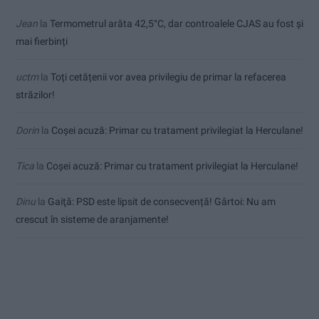
Jean
la
Termometrul arăta 42,5°C, dar controalele CJAS au fost și
mai fierbinți
uctm
la
Toți cetățenii vor avea privilegiu de primar la refacerea
străzilor!
Dorin
la
Coșei acuză: Primar cu tratament privilegiat la Herculane!
Tica
la
Coșei acuză: Primar cu tratament privilegiat la Herculane!
Dinu
la
Gaiţă: PSD este lipsit de consecvență! Gârtoi: Nu am
crescut în sisteme de aranjamente!