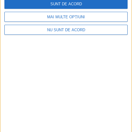
SUNT DE ACORD
mult…
JCS
: Mulţumesc!
MAI MULTE OPȚIUNI
NU SUNT DE ACORD
JCS-Nina Curiţa
ARHIVA SECRETA
ATTILA VARGA
AUSTRO UNGARIA
BANATENI
CARAS SEVERIN
CARTE
CARTE SECRETA
ISTORIE
RESITA
SPION
VERITAS
0