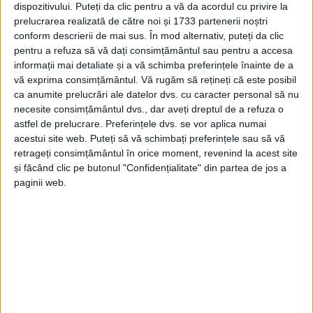
dispozitivului. Puteți da clic pentru a vă da acordul cu privire la
2 MARTIE 2024, 10:27 AM
6 MINUTE DE CITIRE
prelucrarea realizată de către noi și 1733 partenerii noștri
conform descrierii de mai sus. În mod alternativ, puteți da clic
CARAȘ-SEVERIN – Cercetări recente efectuate de istoricul
pentru a refuza să vă dați consimțământul sau pentru a accesa
reșițean Attila Varga de la Academia Română, Institutul de
informații mai detaliate și a vă schimba preferințele înainte de a
Istorie „George Barițiu” din Cluj-Napoca, în arhiva secretă a
vă exprima consimțământul.
Vă rugăm să rețineți că este posibil
poliției austro-ungare au scos la iveală informații
ca anumite prelucrări ale datelor dvs. cu caracter personal să nu
spectaculoase referitoare la povestea nespusă a românilor din
necesite consimțământul dvs., dar aveți dreptul de a refuza o
Banat în perioada de până la Primul Război Mondial!
astfel de prelucrare. Preferințele dvs. se vor aplica numai
acestui site web. Puteți să vă schimbați preferințele sau să vă
retrageți consimțământul în orice moment, revenind la acest site
și făcând clic pe butonul "Confidențialitate" din partea de jos a
paginii web.
Arhive
A
r
h
i