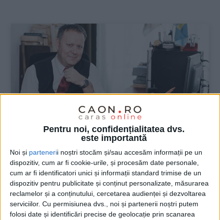
:
Pentru noi, confidențialitatea dvs.
este importantă
Noi și
parteneri
i noștri stocăm și/sau accesăm informații pe un
ŞTIRILE JUDEŢULUI CARAŞ-SEVERIN
dispozitiv, cum ar fi cookie-urile, și procesăm date personale,
cum ar fi identificatori unici și informații standard trimise de un
„V” de la Veritas – Cartea Secretă,
dispozitiv pentru publicitate și conținut personalizate, măsurarea
Istoria Banatului și Spionajul Austro-
reclamelor și a conținutului, cercetarea audienței și dezvoltarea
serviciilor.
Cu permisiunea dvs., noi și partenerii noștri putem
Ungar
folosi date și identificări precise de geolocație prin scanarea