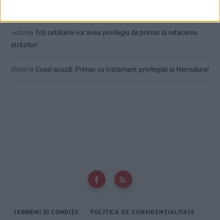
mai fierbinți
uctm
la
Toți cetățenii vor avea privilegiu de primar la refacerea
străzilor!
Dorin
la
Coșei acuză: Primar cu tratament privilegiat la Herculane!
TERMENI ȘI CONDIȚII
POLITICA DE CONFIDENȚIALITATE