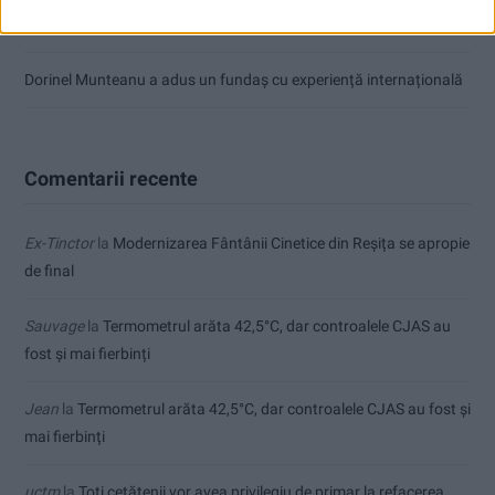
Zece noi stații de încărcare pentru mașini electrice, la Caransebeș
Dorinel Munteanu a adus un fundaș cu experiență internațională
Comentarii recente
Ex-Tinctor
la
Modernizarea Fântânii Cinetice din Reșița se apropie
de final
Sauvage
la
Termometrul arăta 42,5°C, dar controalele CJAS au
fost și mai fierbinți
Jean
la
Termometrul arăta 42,5°C, dar controalele CJAS au fost și
mai fierbinți
uctm
la
Toți cetățenii vor avea privilegiu de primar la refacerea