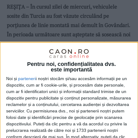
REȘIȚA – În cursul zilei de miercuri, vehiculele
sosite din Turcia au fost văzute circulând pe
porțiunea de linie montată mai demult în Govândari.
În perioada următoare sunt așteptate să sosească noi
tramvaie care vor fi supuse la probe pe Bd.
Republicii!
Pentru noi, confidențialitatea dvs.
este importantă
Noi și
parteneri
i noștri stocăm și/sau accesăm informații pe un
dispozitiv, cum ar fi cookie-urile, și procesăm date personale,
cum ar fi identificatori unici și informații standard trimise de un
dispozitiv pentru publicitate și conținut personalizate, măsurarea
reclamelor și a conținutului, cercetarea audienței și dezvoltarea
serviciilor.
Cu permisiunea dvs., noi și partenerii noștri putem
folosi date și identificări precise de geolocație prin scanarea
dispozitivului. Puteți da clic pentru a vă da acordul cu privire la
prelucrarea realizată de către noi și 1733 partenerii noștri
conform descrierii de mai sus. În mod alternativ, puteți da clic