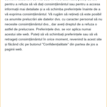
pentru a refuza să vă dați consimțământul sau pentru a accesa
informații mai detaliate și a vă schimba preferințele înainte de a
vă exprima consimțământul.
Vă rugăm să rețineți că este posibil
ca anumite prelucrări ale datelor dvs. cu caracter personal să nu
necesite consimțământul dvs., dar aveți dreptul de a refuza o
astfel de prelucrare. Preferințele dvs. se vor aplica numai
acestui site web. Puteți să vă schimbați preferințele sau să vă
retrageți consimțământul în orice moment, revenind la acest site
și făcând clic pe butonul "Confidențialitate" din partea de jos a
paginii web.
Constructorul estimează că lucrările în zonă vor fi
gata peste aproximativ două luni, după care ritmul
va fi unul mult mai alert.
FOTO: BOGDAN MIHELE