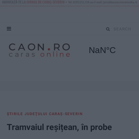
S
e
a
r
c
h
f
ŞTIRILE JUDEŢULUI CARAŞ-SEVERIN
o
Tramvaiul reșițean, în probe
r