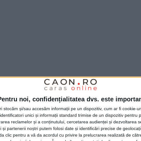
Pentru noi, confidențialitatea dvs. este importa
tri stocăm și/sau accesăm informații pe un dispozitiv, cum ar fi cookie-u
dentificatori unici și informații standard trimise de un dispozitiv pentru p
SM Reșița
, a devenit
campion național la lupte
rea reclamelor și a conținutului, cercetarea audienței și dezvoltarea ser
 și partenerii noștri putem folosi date și identificări precise de geoloca
 iar
Adam Tania
, legitimată la
CSM Reșița
, a
i da clic pentru a vă da acordul cu privire la prelucrarea realizată de cătr