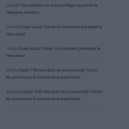
uctm
la
Toți cetățenii vor avea privilegiu de primar la
refacerea străzilor!
Dorin
la
Coșei acuză: Primar cu tratament privilegiat la
Herculane!
Tica
la
Coșei acuză: Primar cu tratament privilegiat la
Herculane!
Dinu
la
Gaiţă: PSD este lipsit de consecvență! Gârtoi:
Nu am crescut în sisteme de aranjamente!
Marius
la
Gaiţă: PSD este lipsit de consecvență! Gârtoi:
Nu am crescut în sisteme de aranjamente!