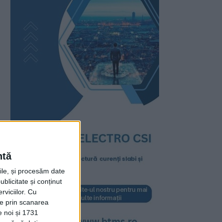
ntă
rile, și procesăm date
ublicitate și conținut
viciilor.
Cu
ție prin scanarea
e noi și 1731