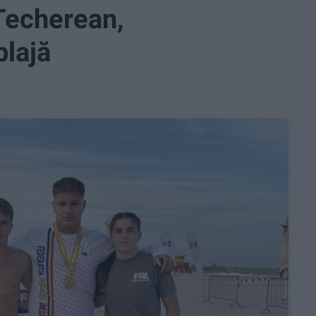
Techerean,
plajă