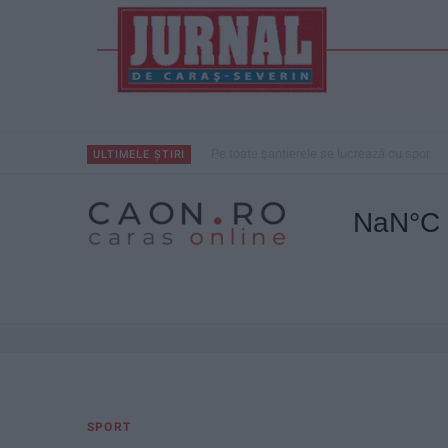
Pe toate șantierele se lucrează cu spor
ULTIMELE ȘTIRI
SPORT