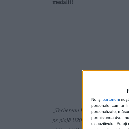
medalii!
Noi și
parteneri
i noș
personale, cum ar fi i
„
Techerean Brian
, legitimat la
C
personalizate, măsura
permisiunea dvs., noi
pe plajă U20
, categoria + 90 kg,
dispozitivului. Puteț