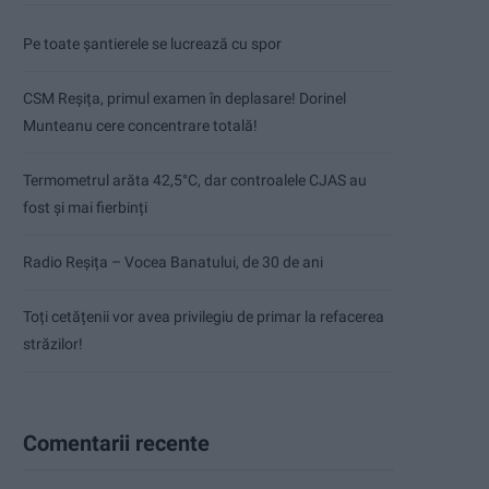
Pe toate șantierele se lucrează cu spor
CSM Reșița, primul examen în deplasare! Dorinel
Munteanu cere concentrare totală!
Termometrul arăta 42,5°C, dar controalele CJAS au
fost și mai fierbinți
Radio Reșița – Vocea Banatului, de 30 de ani
Toți cetățenii vor avea privilegiu de primar la refacerea
străzilor!
Comentarii recente