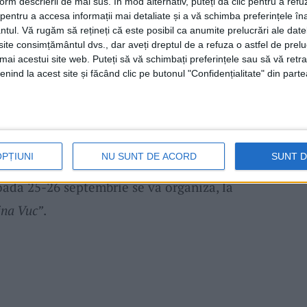
ațională la lupte pe plajă
, la senioare, la
form descrierii de mai sus. În mod alternativ, puteți da clic pentru a refu
entru a accesa informații mai detaliate și a vă schimba preferințele în
 legitimat la
Clubul Sportiv Școlar Reșița
, a
ntul.
Vă rugăm să rețineți că este posibil ca anumite prelucrări ale date
te consimțământul dvs., dar aveți dreptul de a refuza o astfel de prelu
n sferturi, nereușind să se lupte pentru
umai acestui site web. Puteți să vă schimbați preferințele sau să vă ret
i profesorului
Emanuel Mașniță
, care a
nind la acest site și făcând clic pe butonul "Confidențialitate" din parte
u.”, a declarat
antrenorul Florin Dință
.
upă staff-ului tehnic format din
Adrian
OPȚIUNI
NU SUNT DE ACORD
SUNT 
nță.
Pentru luptători urmează o nouă
oada 25-26 septembrie se va organiza, la
ina Vuc”
.