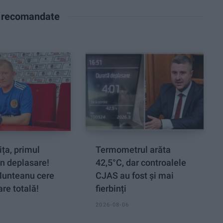
e recomandate
ța, primul
Termometrul arăta
n deplasare!
42,5°C, dar controalele
Munteanu cere
CJAS au fost și mai
re totală!
fierbinți
2026-08-06