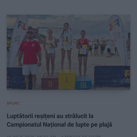
:
SPORT
Luptătorii reșițeni au strălucit la
Campionatul Național de lupte pe plajă
10 IULIE 2026, 08:02 AM
2 MINUTE DE CITIRE