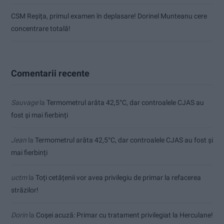
CSM Reșița, primul examen în deplasare! Dorinel Munteanu cere
concentrare totală!
Comentarii recente
Sauvage
la
Termometrul arăta 42,5°C, dar controalele CJAS au
fost și mai fierbinți
Jean
la
Termometrul arăta 42,5°C, dar controalele CJAS au fost și
mai fierbinți
uctm
la
Toți cetățenii vor avea privilegiu de primar la refacerea
străzilor!
Dorin
la
Coșei acuză: Primar cu tratament privilegiat la Herculane!