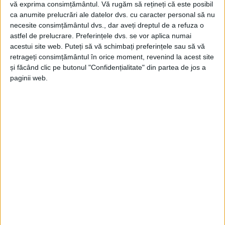
vă exprima consimțământul.
Vă rugăm să rețineți că este posibil
ca anumite prelucrări ale datelor dvs. cu caracter personal să nu
necesite consimțământul dvs., dar aveți dreptul de a refuza o
astfel de prelucrare. Preferințele dvs. se vor aplica numai
acestui site web. Puteți să vă schimbați preferințele sau să vă
retrageți consimțământul în orice moment, revenind la acest site
și făcând clic pe butonul "Confidențialitate" din partea de jos a
paginii web.
SPORT
Alexandra Covaci, o campioană
mondială pentru Caransebeș
21 SEPTEMBRIE 2024, 07:59 AM
1 MINUT DE CITIRE
CARANSEBEȘ – După bronzul european din luna iulie, de la
Timișoara, puștoaica de nici 17 ani, legitimată la secția de
lupte de la CSM Caransebeș, și-a trecut în palmares aurul
mondial la lupte pe plajă, la competiția desfășurată în Grecia,