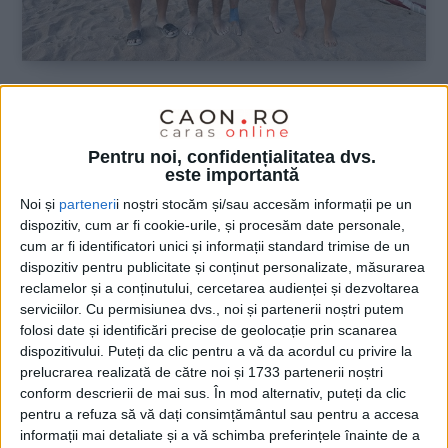
SPORT
Tania Adam și Brian Techerean,
Pentru noi, confidențialitatea dvs.
medaliați la lupte pe plajă
este importantă
Noi și
parteneri
i noștri stocăm și/sau accesăm informații pe un
8 SEPTEMBRIE 2025, 06:45 AM
1 MINUT DE CITIRE
dispozitiv, cum ar fi cookie-urile, și procesăm date personale,
cum ar fi identificatori unici și informații standard trimise de un
REȘIȚA – Campionatul Național Individual de lupte pe plajă
dispozitiv pentru publicitate și conținut personalizate, măsurarea
U20 a avut loc la finalul săptămânii trecute, la Costinești, și a
reclamelor și a conținutului, cercetarea audienței și dezvoltarea
adus Reșiței două medalii!
serviciilor.
Cu permisiunea dvs., noi și partenerii noștri putem
folosi date și identificări precise de geolocație prin scanarea
dispozitivului. Puteți da clic pentru a vă da acordul cu privire la
prelucrarea realizată de către noi și 1733 partenerii noștri
conform descrierii de mai sus. În mod alternativ, puteți da clic
pentru a refuza să vă dați consimțământul sau pentru a accesa
informații mai detaliate și a vă schimba preferințele înainte de a