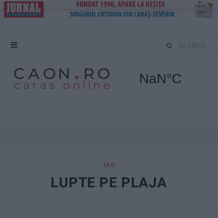
S
e
a
r
c
h
f
TAG
LUPTE PE PLAJA
o
r