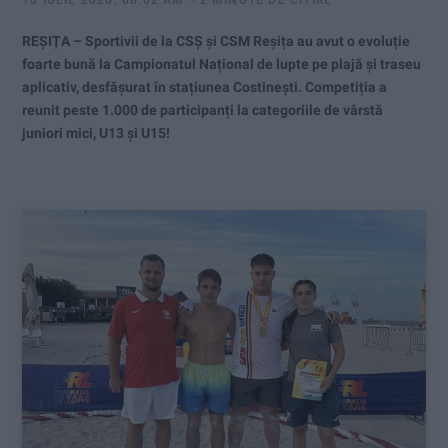
REȘIȚA – Sportivii de la CSȘ și CSM Reșița au avut o evoluție
foarte bună la Campionatul Național de lupte pe plajă și traseu
aplicativ, desfășurat în stațiunea Costinești. Competiția a
reunit peste 1.000 de participanți la categoriile de vârstă
juniori mici, U13 și U15!