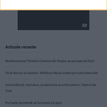
Articole recente
Modernizarea Fântânii Cinetice din Reșița se apropie de final
De la blocuri la stadion: Moldova Nouă crește pe toate planurile
Autoutilitară, microbuz, proiectoare și lumini pentru Teatrul de
Vest
Pe toate șantierele se lucrează cu spor