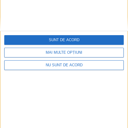
REȘIȚA – Reșița se pregătește să îmbrace hainele de
sărbătoare, între 27 și 29 iunie, când va găzdui o nouă ediție a
Zilelor Reșiței, evenimentul care adună comunitatea în jurul
muzicii, dansului și tradițiilor autentice!
SUNT DE ACORD
MAI MULTE OPȚIUNI
NU SUNT DE ACORD