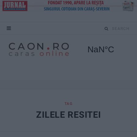
S
e
a
r
c
h
f
TAG
ZILELE RESITEI
o
r