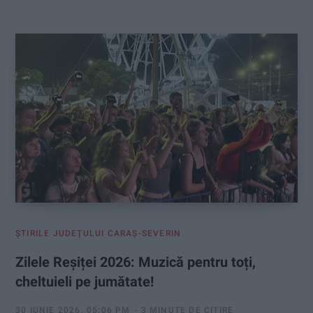
:
ŞTIRILE JUDEŢULUI CARAŞ-SEVERIN
Zilele Reșiței 2026: Muzică pentru toți,
cheltuieli pe jumătate!
30 IUNIE 2026, 05:06 PM
3 MINUTE DE CITIRE