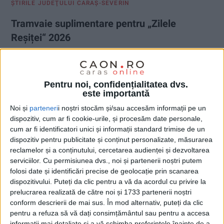
ŞTIRILE JUDEŢULUI CARAŞ-SEVERIN
Tramvaie suplimentare pentru „Zilele
Reșiței“ 2026
25 IUNIE 2026, 01:00 PM
2 MINUTE DE CITIRE
REȘIȚA – Participanții la „Zilele Reșiței“ vor avea la dispoziție
Pentru noi, confidențialitatea dvs.
mai multe curse de tramvai pe durata evenimentului organizat
este importantă
în perioada 26-28 iunie!
Noi și
parteneri
i noștri stocăm și/sau accesăm informații pe un
dispozitiv, cum ar fi cookie-urile, și procesăm date personale,
cum ar fi identificatori unici și informații standard trimise de un
dispozitiv pentru publicitate și conținut personalizate, măsurarea
reclamelor și a conținutului, cercetarea audienței și dezvoltarea
serviciilor.
Cu permisiunea dvs., noi și partenerii noștri putem
folosi date și identificări precise de geolocație prin scanarea
dispozitivului. Puteți da clic pentru a vă da acordul cu privire la
prelucrarea realizată de către noi și 1733 partenerii noștri
conform descrierii de mai sus. În mod alternativ, puteți da clic
pentru a refuza să vă dați consimțământul sau pentru a accesa
informații mai detaliate și a vă schimba preferințele înainte de a