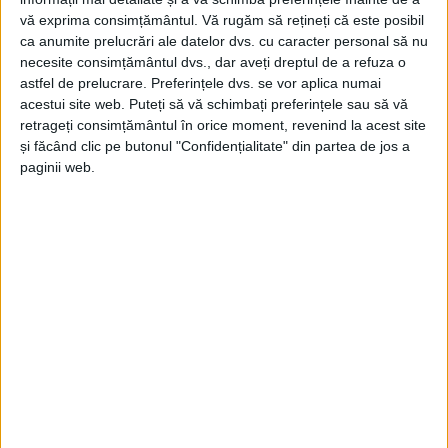
vă exprima consimțământul.
Vă rugăm să rețineți că este posibil
ca anumite prelucrări ale datelor dvs. cu caracter personal să nu
necesite consimțământul dvs., dar aveți dreptul de a refuza o
astfel de prelucrare. Preferințele dvs. se vor aplica numai
acestui site web. Puteți să vă schimbați preferințele sau să vă
ŞTIRILE JUDEŢULUI CARAŞ-SEVERIN
retrageți consimțământul în orice moment, revenind la acest site
și făcând clic pe butonul "Confidențialitate" din partea de jos a
Restricții de trafic în zona Câlnicel
paginii web.
23 IUNIE 2026, 11:30 AM
2 MINUTE DE CITIRE
REȘIȚA – Circulația rutieră pe Platforma Câlnicel va fi închisă
temporar începând de miercuri, 24 iunie 2026, pentru
pregătirile necesare organizării evenimentului Zilele Orașului
Reșița, anunță Transport Urban Reșița (TUR)!