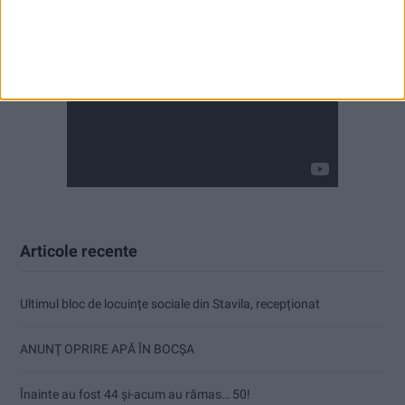
Articole recente
Ultimul bloc de locuințe sociale din Stavila, recepționat
ANUNŢ OPRIRE APĂ ÎN BOCȘA
Înainte au fost 44 și-acum au rămas… 50!