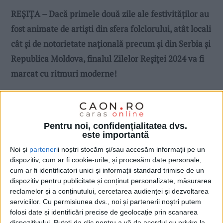
REȘIȚA –
Dac
ă
primele două zile ale festivităților au
fost animate de artiști din sfera folclorului, atât locali
cât și de notorietate națională precum și din Serbia și
Republica Moldova, finalul Zilelor Reșiței 2024 va fi
marcat cu ritmuri moderne!
Pentru noi, confidențialitatea dvs.
este importantă
Noi și
parteneri
i noștri stocăm și/sau accesăm informații pe un
dispozitiv, cum ar fi cookie-urile, și procesăm date personale,
cum ar fi identificatori unici și informații standard trimise de un
dispozitiv pentru publicitate și conținut personalizate, măsurarea
reclamelor și a conținutului, cercetarea audienței și dezvoltarea
serviciilor.
Cu permisiunea dvs., noi și partenerii noștri putem
folosi date și identificări precise de geolocație prin scanarea
dispozitivului. Puteți da clic pentru a vă da acordul cu privire la