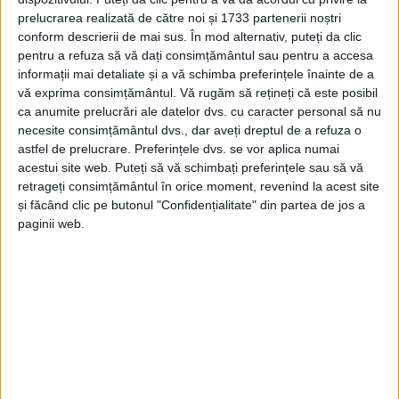
prelucrarea realizată de către noi și 1733 partenerii noștri
conform descrierii de mai sus. În mod alternativ, puteți da clic
pentru a refuza să vă dați consimțământul sau pentru a accesa
informații mai detaliate și a vă schimba preferințele înainte de a
vă exprima consimțământul.
Vă rugăm să rețineți că este posibil
ca anumite prelucrări ale datelor dvs. cu caracter personal să nu
necesite consimțământul dvs., dar aveți dreptul de a refuza o
astfel de prelucrare. Preferințele dvs. se vor aplica numai
acestui site web. Puteți să vă schimbați preferințele sau să vă
retrageți consimțământul în orice moment, revenind la acest site
și făcând clic pe butonul "Confidențialitate" din partea de jos a
„Vă invităm să veniți la
Zilele Reșiței
! […] Vom avea
paginii web.
mâncare, băutură, de toate acolo în zona
Câlnicel.
[…]
Sunt zilele noastre,
zilele reșițenilor
,
vă invit să
ciocnim un pahar!”, a transmis
primarul Ioan Popa
locuitorilor municipiului, și nu doar lor, cu ocazia
ediției din acest an a tradiționalelor sărbători.