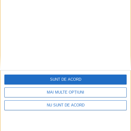
TUR lansează primul traseu metropolitan: spre
Văliug și Crivaia
2026-08-10
SUNT DE ACORD
MAI MULTE OPȚIUNI
NU SUNT DE ACORD
În șlapi pe Cheile Rudăriei, a avut nevoie de
salvamontiști