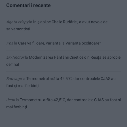
Comentarii recente
Agata crispy
la
În șlapi pe Cheile Rudăriei, a avut nevoie de
salvamontiști
Ppa
la
Care va fi, oare, varianta la Varianta ocolitoare?
Ex-Tinctor
la
Modernizarea Fântânii Cinetice din Reșița se apropie
de final
Sauvage
la
Termometrul arăta 42,5°C, dar controalele CJAS au
fost și mai fierbinți
Jean
la
Termometrul arăta 42,5°C, dar controalele CJAS au fost și
mai fierbinți