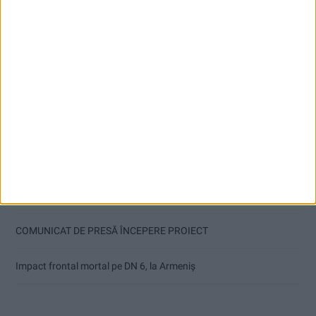
Articole recente
Or fi tinerii viitorul țării, dar să și-l facă singuri!
TUR lansează primul traseu metropolitan: spre Văliug și Crivaia
În șlapi pe Cheile Rudăriei, a avut nevoie de salvamontiști
COMUNICAT DE PRESĂ ÎNCEPERE PROIECT
Impact frontal mortal pe DN 6, la Armeniș