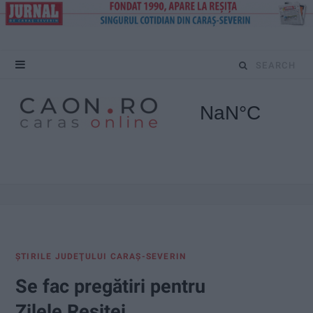
S
e
a
r
c
h
f
ŞTIRILE JUDEŢULUI CARAŞ-SEVERIN
o
Se fac pregătiri pentru
r
Zilele Reșiței