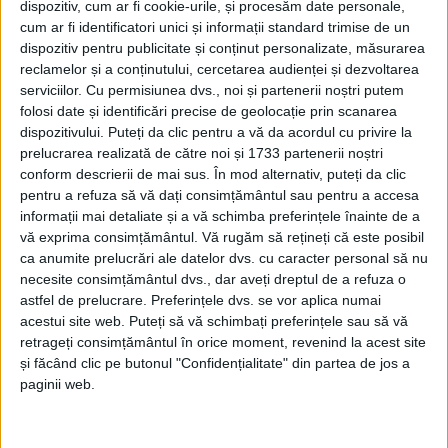
dispozitiv, cum ar fi cookie-urile, și procesăm date personale,
cum ar fi identificatori unici și informații standard trimise de un
dispozitiv pentru publicitate și conținut personalizate, măsurarea
reclamelor și a conținutului, cercetarea audienței și dezvoltarea
serviciilor.
Cu permisiunea dvs., noi și partenerii noștri putem
folosi date și identificări precise de geolocație prin scanarea
Potrivit regulamentului de organizare a ediției 2026
dispozitivului. Puteți da clic pentru a vă da acordul cu privire la
prelucrarea realizată de către noi și 1733 partenerii noștri
a
Zilelor Reșiței
, manifestare organizată în preajma
conform descrierii de mai sus. În mod alternativ, puteți da clic
sărbătorii Sfinților Apostoli Petru și Pavel, data de 15
pentru a refuza să vă dați consimțământul sau pentru a accesa
informații mai detaliate și a vă schimba preferințele înainte de a
iunie reprezintă termenul limită de depunere a
vă exprima consimțământul.
Vă rugăm să rețineți că este posibil
dosarelor de înscriere. Comunicarea rezultatelor
ca anumite prelucrări ale datelor dvs. cu caracter personal să nu
selecției va avea loc vineri, 19 iunie, iar predarea
necesite consimțământul dvs., dar aveți dreptul de a refuza o
astfel de prelucrare. Preferințele dvs. se vor aplica numai
amplasamentelor către comercianți joi, 25 iunie,
acestui site web. Puteți să vă schimbați preferințele sau să vă
după închiderea prealabilă a circulației și
retrageți consimțământul în orice moment, revenind la acest site
și făcând clic pe butonul "Confidențialitate" din partea de jos a
amplasarea scenei în cursul zilei de miercuri, 24
paginii web.
iunie.