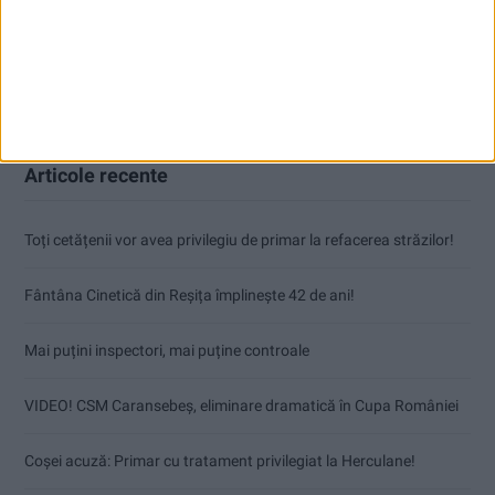
Articole recente
Toți cetățenii vor avea privilegiu de primar la refacerea străzilor!
Fântâna Cinetică din Reșița împlinește 42 de ani!
Mai puțini inspectori, mai puține controale
VIDEO! CSM Caransebeș, eliminare dramatică în Cupa României
Coșei acuză: Primar cu tratament privilegiat la Herculane!