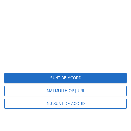
Toți cetățenii vor avea privilegiu de primar la
refacerea străzilor!
2026-08-06
SUNT DE ACORD
MAI MULTE OPȚIUNI
NU SUNT DE ACORD