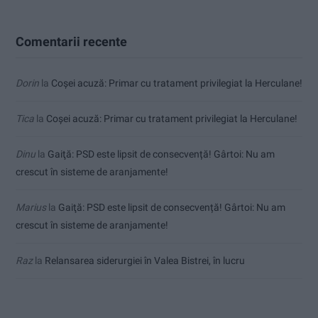
Comentarii recente
Dorin
la
Coșei acuză: Primar cu tratament privilegiat la Herculane!
Tica
la
Coșei acuză: Primar cu tratament privilegiat la Herculane!
Dinu
la
Gaiţă: PSD este lipsit de consecvență! Gârtoi: Nu am
crescut în sisteme de aranjamente!
Marius
la
Gaiţă: PSD este lipsit de consecvență! Gârtoi: Nu am
crescut în sisteme de aranjamente!
Raz
la
Relansarea siderurgiei în Valea Bistrei, în lucru