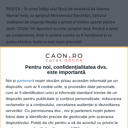
REŞIŢA – În urma lobby-ului făcut de ministrul de Interne
Marcel Vela, cu sprijinul Ministerului Sănătăţii, Spitalul
Judeţean de Urgenţă Reşiţa a primit al treilea aparat pentru
teste COVID-19! Aparatul nu este complet încă, fiindcă a sosit
pe componente, însă în curând acesta va fi funcţional şi va
putea efectua teste cu mai mare precizie!
Pentru noi, confidențialitatea dvs.
este importantă
Noi și
parteneri
i noștri stocăm și/sau accesăm informații pe un
dispozitiv, cum ar fi cookie-urile, și procesăm date personale,
cum ar fi identificatori unici și informații standard trimise de un
dispozitiv pentru publicitate și conținut personalizate, măsurarea
reclamelor și a conținutului, cercetarea audienței și dezvoltarea
serviciilor.
Cu permisiunea dvs., noi și partenerii noștri putem
folosi date și identificări precise de geolocație prin scanarea
dispozitivului. Puteți da clic pentru a vă da acordul cu privire la