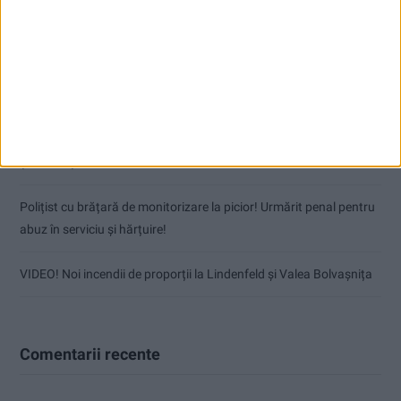
Articole recente
Coșei acuză: Primar cu tratament privilegiat la Herculane!
Nu aprinde pericolul! Arderea vegetației uscate este interzisă!
(fără titlu)
Polițist cu brățară de monitorizare la picior! Urmărit penal pentru
abuz în serviciu și hărțuire!
VIDEO! Noi incendii de proporții la Lindenfeld și Valea Bolvașnița
Comentarii recente