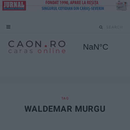
S
e
a
r
c
h
f
TAG
WALDEMAR MURGU
o
r