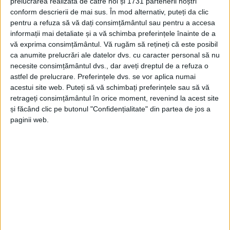
prelucrarea realizată de către noi și 1731 partenerii noștri
conform descrierii de mai sus. În mod alternativ, puteți da clic
pentru a refuza să vă dați consimțământul sau pentru a accesa
ŞTIRILE JUDEŢULUI CARAŞ-SEVERIN
informații mai detaliate și a vă schimba preferințele înainte de a
vă exprima consimțământul.
Vă rugăm să rețineți că este posibil
Încă nu am primit ordinul de numire a
ca anumite prelucrări ale datelor dvs. cu caracter personal să nu
„doamnei Waldemar Murgu“
necesite consimțământul dvs., dar aveți dreptul de a refuza o
astfel de prelucrare. Preferințele dvs. se vor aplica numai
7 MAI 2020, 04:54 PM
2 MINUTE DE CITIRE
acestui site web. Puteți să vă schimbați preferințele sau să vă
retrageți consimțământul în orice moment, revenind la acest site
CARAŞ-SEVERIN – La finalul şedinţei recente a Consiliului
și făcând clic pe butonul "Confidențialitate" din partea de jos a
Judeţean, preşedintele Silviu Hurduzeu a vorbit despre
paginii web.
ultimele schimbări din sănătatea cărăşeană, exprimându-şi
încă o dată dezacordul pentru acestea!