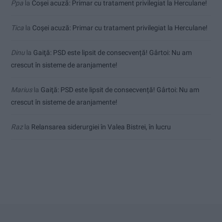
Ppa
la
Coșei acuză: Primar cu tratament privilegiat la Herculane!
Tica
la
Coșei acuză: Primar cu tratament privilegiat la Herculane!
Dinu
la
Gaiţă: PSD este lipsit de consecvență! Gârtoi: Nu am
crescut în sisteme de aranjamente!
Marius
la
Gaiţă: PSD este lipsit de consecvență! Gârtoi: Nu am
crescut în sisteme de aranjamente!
Raz
la
Relansarea siderurgiei în Valea Bistrei, în lucru