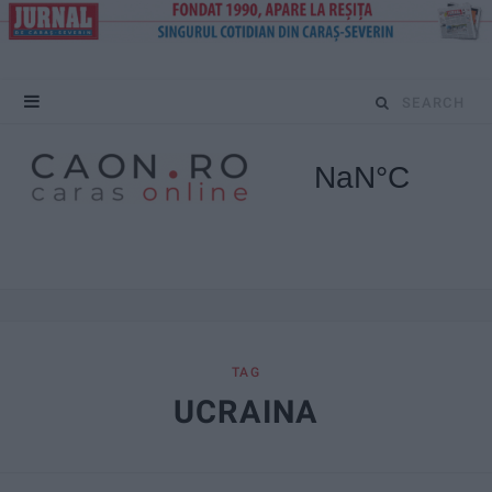
S
e
a
r
c
h
f
TAG
UCRAINA
o
r