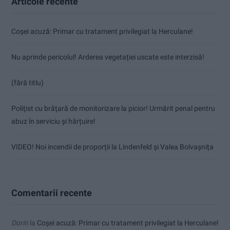
Articole recente
Coșei acuză: Primar cu tratament privilegiat la Herculane!
Nu aprinde pericolul! Arderea vegetației uscate este interzisă!
(fără titlu)
Polițist cu brățară de monitorizare la picior! Urmărit penal pentru
abuz în serviciu și hărțuire!
VIDEO! Noi incendii de proporții la Lindenfeld și Valea Bolvașnița
Comentarii recente
Dorin
la
Coșei acuză: Primar cu tratament privilegiat la Herculane!