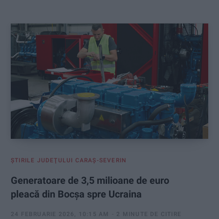
:
ŞTIRILE JUDEŢULUI CARAŞ-SEVERIN
Generatoare de 3,5 milioane de euro
pleacă din Bocșa spre Ucraina
24 FEBRUARIE 2026, 10:15 AM
2 MINUTE DE CITIRE