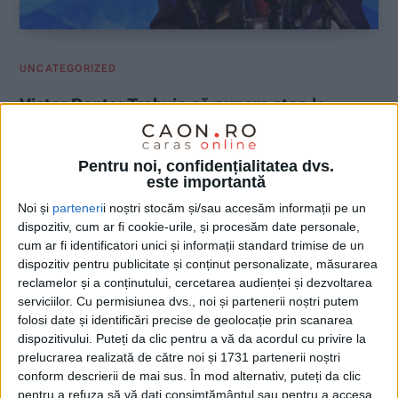
UNCATEGORIZED
Victor Ponta: Trebuie să punem stop la
taxe, pauză la importuri!
Pentru noi, confidențialitatea dvs.
25 APRILIE 2025, 01:37 PM
2 MINUTE DE CITIRE
este importantă
ADVERTORIAL. Victor Ponta, candidat independent la alegerile
Noi și
parteneri
i noștri stocăm și/sau accesăm informații pe un
prezidențiale, a declarat recent că, în cazul în care va deveni
dispozitiv, cum ar fi cookie-urile, și procesăm date personale,
președinte, va merge alături de premier la Bruxelles pentru a
cum ar fi identificatori unici și informații standard trimise de un
solicita Uniunii Europene oprirea tuturor importurilor de
dispozitiv pentru publicitate și conținut personalizate, măsurarea
reclamelor și a conținutului, cercetarea audienței și dezvoltarea
produse agroalimentare din Ucraina până la 31 decembrie
serviciilor.
Cu permisiunea dvs., noi și partenerii noștri putem
2026!
folosi date și identificări precise de geolocație prin scanarea
dispozitivului. Puteți da clic pentru a vă da acordul cu privire la
prelucrarea realizată de către noi și 1731 partenerii noștri
conform descrierii de mai sus. În mod alternativ, puteți da clic
pentru a refuza să vă dați consimțământul sau pentru a accesa