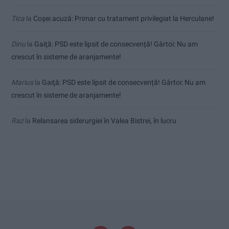
Tica
la
Coșei acuză: Primar cu tratament privilegiat la Herculane!
Dinu
la
Gaiţă: PSD este lipsit de consecvență! Gârtoi: Nu am
crescut în sisteme de aranjamente!
Marius
la
Gaiţă: PSD este lipsit de consecvență! Gârtoi: Nu am
crescut în sisteme de aranjamente!
Raz
la
Relansarea siderurgiei în Valea Bistrei, în lucru