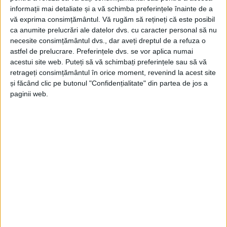
informații mai detaliate și a vă schimba preferințele înainte de a
vă exprima consimțământul.
Vă rugăm să rețineți că este posibil
ca anumite prelucrări ale datelor dvs. cu caracter personal să nu
necesite consimțământul dvs., dar aveți dreptul de a refuza o
astfel de prelucrare. Preferințele dvs. se vor aplica numai
acestui site web. Puteți să vă schimbați preferințele sau să vă
retrageți consimțământul în orice moment, revenind la acest site
și făcând clic pe butonul "Confidențialitate" din partea de jos a
paginii web.
SPORT
VIDEO! Piele de găină! Imnul României,
cântat de 35 de mii de oameni pe una
din marile arene ale Europei
17 IUNIE 2024, 05:06 PM
1 MINUT DE CITIRE
CARAȘ-SEVERIN – România a reușit o victorie fabuloasă în