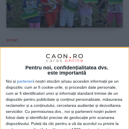
SPORT
Ziua Copilului, marcată prin sport și
fair-play pe terenul de tenis
Pentru noi, confidențialitatea dvs.
este importantă
4 IUNIE 2026, 07:36 AM
2 MINUTE DE CITIRE
Noi și
parteneri
i noștri stocăm și/sau accesăm informații pe un
REȘIȚA – Peste douăzeci de copii pasionați de tenis au
dispozitiv, cum ar fi cookie-urile, și procesăm date personale,
sărbătorit Ziua Copilului pe teren, în cadrul unei competiții
cum ar fi identificatori unici și informații standard trimise de un
organizate cu sprijinul Clubului Sportiv Municipal Reșița.
dispozitiv pentru publicitate și conținut personalizate, măsurarea
Evenimentul a reunit 26 de participanți cu vârste între 5 și 12
reclamelor și a conținutului, cercetarea audienței și dezvoltarea
ani, care au avut ocazia să își demonstreze abilitățile într-o
serviciilor.
Cu permisiunea dvs., noi și partenerii noștri putem
atmosferă prietenoasă și plină de entuziasm!
folosi date și identificări precise de geolocație prin scanarea
dispozitivului. Puteți da clic pentru a vă da acordul cu privire la