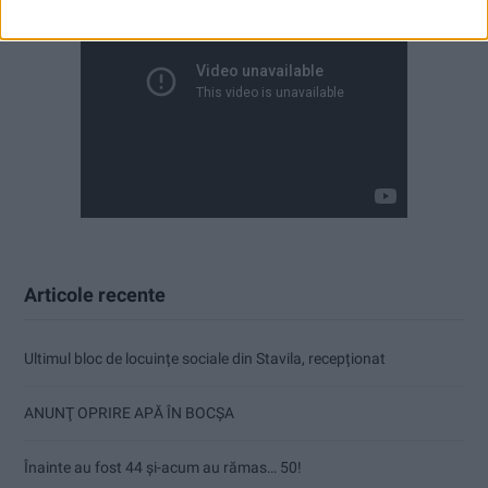
Articole recente
Ultimul bloc de locuințe sociale din Stavila, recepționat
ANUNŢ OPRIRE APĂ ÎN BOCȘA
Înainte au fost 44 și-acum au rămas… 50!