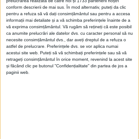
prelucrarea realizată de către noi și 1733 partenerii noștri
conform descrierii de mai sus. În mod alternativ, puteți da clic
pentru a refuza să vă dați consimțământul sau pentru a accesa
informații mai detaliate și a vă schimba preferințele înainte de a
vă exprima consimțământul.
Vă rugăm să rețineți că este posibil
ca anumite prelucrări ale datelor dvs. cu caracter personal să nu
necesite consimțământul dvs., dar aveți dreptul de a refuza o
astfel de prelucrare. Preferințele dvs. se vor aplica numai
acestui site web. Puteți să vă schimbați preferințele sau să vă
retrageți consimțământul în orice moment, revenind la acest site
și făcând clic pe butonul "Confidențialitate" din partea de jos a
paginii web.
SPORT
Handbal juvenil de top la Reșița: opt
echipe luptă pentru trofeu într-un
weekend de foc!