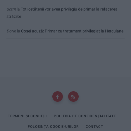
uctm
la
Toți cetățenii vor avea privilegiu de primar la refacerea
străzilor!
Dorin
la
Coșei acuză: Primar cu tratament privilegiat la Herculane!
TERMENI ȘI CONDIȚII
POLITICA DE CONFIDENȚIALITATE
FOLOSINȚA COOKIE-URILOR
CONTACT