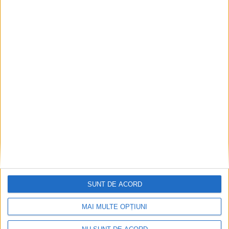
SPORT
Reșița, gazda Turneului 4 al
Campionatului Național U15 la baschet
SUNT DE ACORD
12 DECEMBRIE 2025, 08:48 AM
2 MINUTE DE CITIRE
MAI MULTE OPȚIUNI
REȘIȚA – Faza a II-a a Campionatului Național U15 masculin