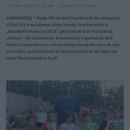
12 IUNIE 2026, 08:56 AM
2 MINUTE DE CITIRE
CARANSEBEȘ – Peste 400 de tineri handbaliști din categoriile
U10 și U12 s-au întrecut, zilele trecute, la prima ediție a
„Handball Future Cup 2026”, găzduită de Sala Polivalentă
„Victoria” din Caransebeș. Evenimentul, organizat de ACS
Viitorul Caraș-Severin, a reunit echipe de top din zona de sud-
vest a țării, punând accent pe bucuria jocului și fair-play, toți
copiii fiind premiați la final!