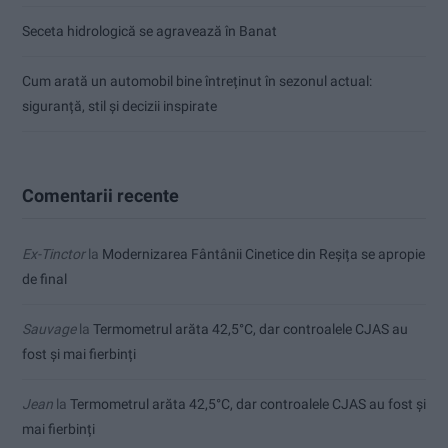
Seceta hidrologică se agravează în Banat
Cum arată un automobil bine întreținut în sezonul actual:
siguranță, stil și decizii inspirate
Comentarii recente
Ex-Tinctor
la
Modernizarea Fântânii Cinetice din Reșița se apropie
de final
Sauvage
la
Termometrul arăta 42,5°C, dar controalele CJAS au
fost și mai fierbinți
Jean
la
Termometrul arăta 42,5°C, dar controalele CJAS au fost și
mai fierbinți