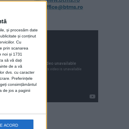
ntă
rile, și procesăm date
ublicitate și conținut
viciilor.
Cu
ție prin scanarea
e noi și 1731
za să vă dați
ainte de a vă
lor dvs. cu caracter
crare. Preferințele
rageți consimțământul
a de jos a paginii
Articole recente
DE ACORD