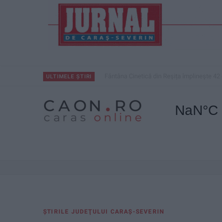
Fântâna Cinetică din Reșița împlinește 42 
ULTIMELE ȘTIRI
ŞTIRILE JUDEŢULUI CARAŞ-SEVERIN