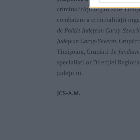
criminalității organizate Timiș
combatere a criminalității orga
de Poliție Județean Caraș-Severi
Județean Caraș-Severin
, Grupări
Timișoara, Grupării de
Jandarm
specialiștilor Direcției Region
județului.
JCS-A.M.