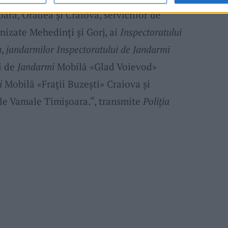
oara, Oradea și Craiova, serviciilor de
nizate Mehedinți și Gorj, ai
Inspectoratului
n
,
jandarmilor Inspectoratului de Jandarmi
i de
Jandarmi
Mobilă «Glad Voievod»
i
Mobilă «Frații Buzești» Craiova și
ale Vamale Timișoara.“, transmite
Poliția