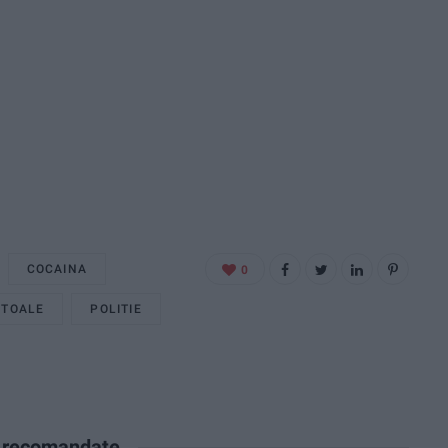
COCAINA
0
STOALE
POLITIE
e recomandate