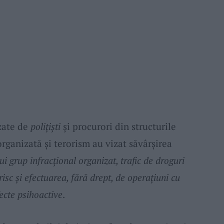
zate de
polițiști
și procurori din structurile
organizată și terorism au vizat săvârșirea
ui grup infracțional organizat, trafic de droguri
risc și efectuarea, fără drept, de operațiuni cu
ecte psihoactive
.