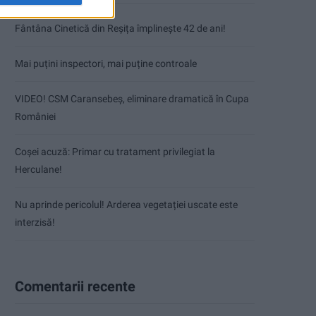
Fântâna Cinetică din Reșița împlinește 42 de ani!
Mai puțini inspectori, mai puține controale
VIDEO! CSM Caransebeș, eliminare dramatică în Cupa
României
Coșei acuză: Primar cu tratament privilegiat la
Herculane!
Nu aprinde pericolul! Arderea vegetației uscate este
interzisă!
Comentarii recente