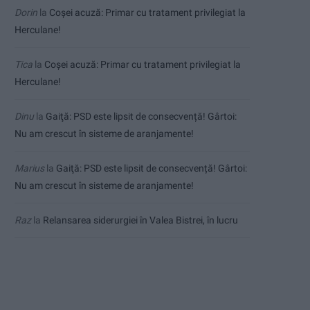
Dorin
la
Coșei acuză: Primar cu tratament privilegiat la
Herculane!
Tica
la
Coșei acuză: Primar cu tratament privilegiat la
Herculane!
Dinu
la
Gaiţă: PSD este lipsit de consecvență! Gârtoi:
Nu am crescut în sisteme de aranjamente!
Marius
la
Gaiţă: PSD este lipsit de consecvență! Gârtoi:
Nu am crescut în sisteme de aranjamente!
Raz
la
Relansarea siderurgiei în Valea Bistrei, în lucru