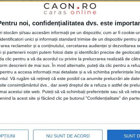
în cursul zilei de ieri, au fost descoperite și
is,
113 folii din aluminiu conținând muguri
e substanțe susceptibile a fi
drog de mare
Pentru noi, confidențialitatea dvs. este importa
re electronice de precizie de mici
tri stocăm și/sau accesăm informații pe un dispozitiv, cum ar fi cookie-u
dentificatori unici și informații standard trimise de un dispozitiv pentru p
ă autorizării
(pistol)
și 180 de
cartușe
din
rea reclamelor și a conținutului, cercetarea audienței și dezvoltarea ser
 și partenerii noștri putem folosi date și identificări precise de geoloca
neletale
supuse autorizării, aproximativ
i da clic pentru a vă da acordul cu privire la prelucrarea realizată de cătr
, precum și alte mijloace de probă.
form descrierii de mai sus. În mod alternativ, puteți da clic pentru a refu
entru a accesa informații mai detaliate și a vă schimba preferințele în
ntul.
Vă rugăm să rețineți că este posibil ca anumite prelucrări ale date
zat judecătorul de drepturi și libertăți din
te consimțământul dvs., dar aveți dreptul de a refuza o astfel de prelu
umai acestui site web. Puteți să vă schimbați preferințele sau să vă ret
rin
cu propunere de
arestare
preventivă a 13
nind la acest site și făcând clic pe butonul "Confidențialitate" din parte
ă de alte 12 persoane, procurorii
cărășeni
ai
olului judiciar, pentru 60 de zile.
OPȚIUNI
NU SUNT DE ACORD
SUNT 
inul
polițiștilor
brigăzilor de combatere a