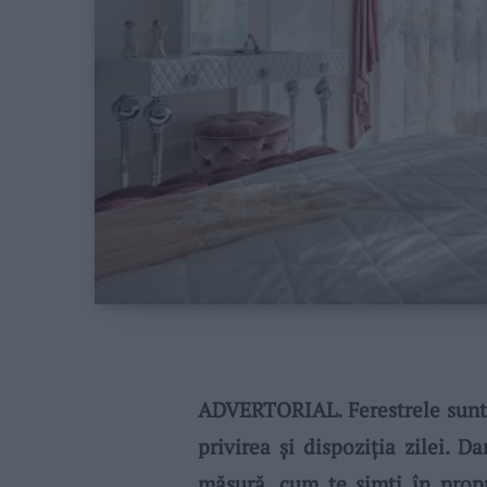
ADVERTORIAL. Ferestrele sunt o
privirea și dispoziția zilei. 
măsură, cum te simți în propri