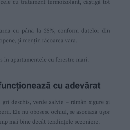
 cele cu tratament termoizolant, câștigă tot
iarna cu până la 25%, conform datelor din
ropene, și mențin răcoarea vara.
es în apartamentele cu ferestre mari.
e funcționează cu adevărat
, gri deschis, verde salvie – rămân sigure și
perii. Ele nu obosesc ochiul, se asociază ușor
 timp mai bine decât tendințele sezoniere.