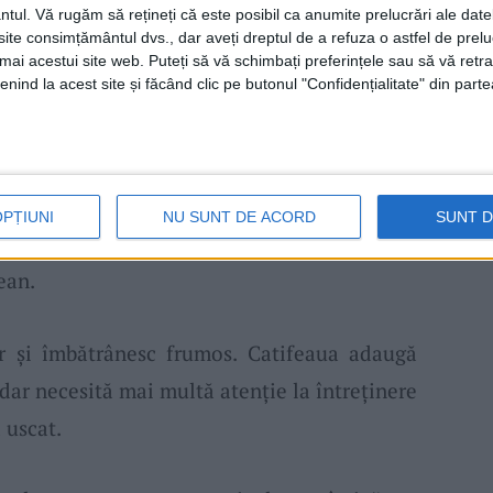
ntul.
Vă rugăm să rețineți că este posibil ca anumite prelucrări ale date
ateriale groase – catifea, jacquard, poliester
te consimțământul dvs., dar aveți dreptul de a refuza o astfel de prelu
ru dormitoare, camere de cinema acasă sau
umai acestui site web. Puteți să vă schimbați preferințele sau să vă ret
nind la acest site și făcând clic pe butonul "Confidențialitate" din parte
minii contează.
ferența
OPȚIUNI
NU SUNT DE ACORD
SUNT 
atele pentru livinguri luminoase și pentru
ean.
or și îmbătrânesc frumos. Catifeaua adaugă
 dar necesită mai multă atenție la întreținere
 uscat.