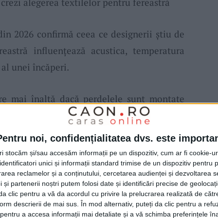
rezi alegerea textilelor pentru fereastră
din 2026 confirmă ceea ce designerii știu de
reastră influențează acustica, temperatura
 al unei încăperi.
e mai înaltă dacă perdelele sunt montate
nă la podea. O fereastră mică pare mai
șește lateral cu 20-30 cm.
Pentru noi, confidențialitatea dvs. este importa
tri stocăm și/sau accesăm informații pe un dispozitiv, cum ar fi cookie-u
perii nu este una estetică, ci funcțională.
dentificatori unici și informații standard trimise de un dispozitiv pentru p
rea reclamelor și a conținutului, cercetarea audienței și dezvoltarea ser
filtrează lumina naturală fără să o blocheze,
 și partenerii noștri putem folosi date și identificări precise de geoloca
i da clic pentru a vă da acordul cu privire la prelucrarea realizată de cătr
ntuneca spațiul.
form descrierii de mai sus. În mod alternativ, puteți da clic pentru a refu
entru a accesa informații mai detaliate și a vă schimba preferințele în