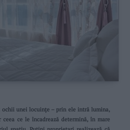
chii unei locuințe – prin ele intră lumina,
Dar ceea ce le încadrează determină, în mare
ul spațiu. Puțini proprietari realizează că