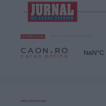
ANUNŢ OPRIRE APĂ ÎN BOCȘA
ULTIMELE ȘTIRI
UNCATEGORIZED