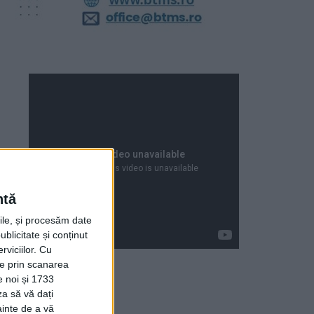
ntă
rile, și procesăm date
ublicitate și conținut
viciilor.
Cu
ție prin scanarea
e noi și 1733
za să vă dați
Articole recente
ainte de a vă