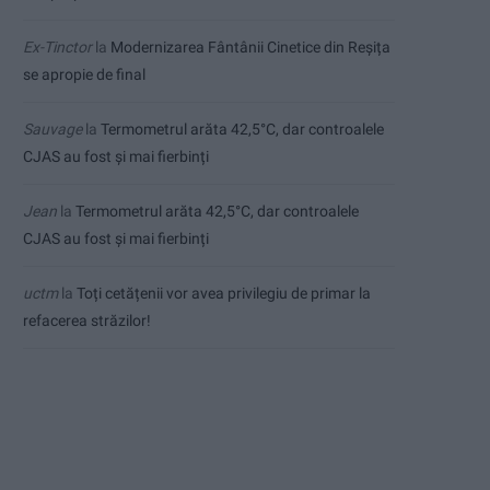
Ex-Tinctor
la
Modernizarea Fântânii Cinetice din Reșița
se apropie de final
Sauvage
la
Termometrul arăta 42,5°C, dar controalele
CJAS au fost și mai fierbinți
Jean
la
Termometrul arăta 42,5°C, dar controalele
CJAS au fost și mai fierbinți
uctm
la
Toți cetățenii vor avea privilegiu de primar la
refacerea străzilor!