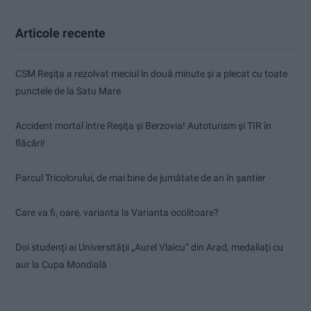
Articole recente
CSM Reșița a rezolvat meciul în două minute și a plecat cu toate
punctele de la Satu Mare
Accident mortal între Reșița și Berzovia! Autoturism și TIR în
flăcări!
Parcul Tricolorului, de mai bine de jumătate de an în șantier
Care va fi, oare, varianta la Varianta ocolitoare?
Doi studenți ai Universității „Aurel Vlaicu” din Arad, medaliați cu
aur la Cupa Mondială