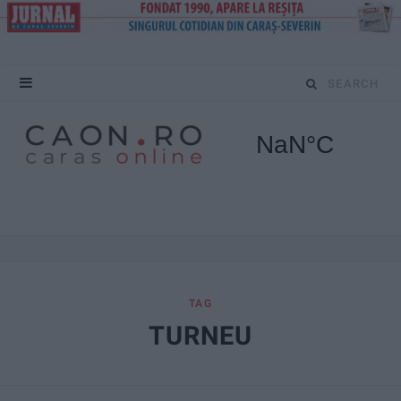
S
e
a
r
c
h
f
TAG
TURNEU
o
r