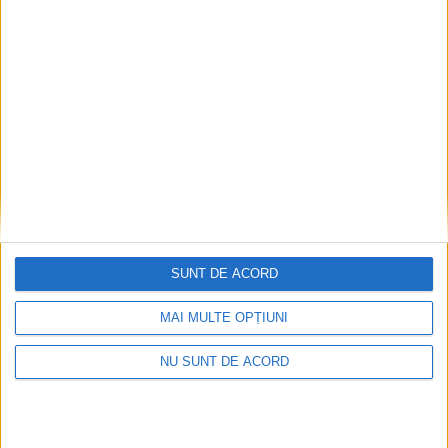
SPORT
Cristina Ciocan Acea: Scopul turneului
a fost să ne verificăm copiii!
SUNT DE ACORD
9 SEPTEMBRIE 2024, 07:36 AM
2 MINUTE DE CITIRE
MAI MULTE OPȚIUNI
REȘIȚA – Patru echipe de baschet, la nivel de juniori, s-au
întrecut sâmbătă, 7 septembrie, la Cupa Banatului Montan,
NU SUNT DE ACORD
desfășurată la sala de sport a Colegiului Național „Mircea
Eliade” din Reșița! Au participat clubul organizator, CS Ciocan
Cristina Reșița, BC Best Arad, CS Victoria Arad și CS Heart