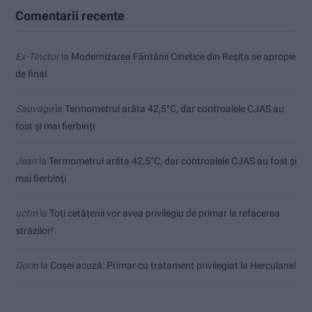
Comentarii recente
Ex-Tinctor
la
Modernizarea Fântânii Cinetice din Reșița se apropie
de final
Sauvage
la
Termometrul arăta 42,5°C, dar controalele CJAS au
fost și mai fierbinți
Jean
la
Termometrul arăta 42,5°C, dar controalele CJAS au fost și
mai fierbinți
uctm
la
Toți cetățenii vor avea privilegiu de primar la refacerea
străzilor!
Dorin
la
Coșei acuză: Primar cu tratament privilegiat la Herculane!