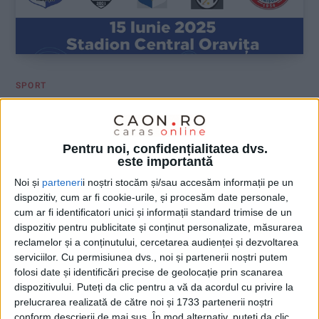
SPORT
Junior’s Cup Oravița 2025, ultimul
turneu organizat de Mundo în acest
Pentru noi, confidențialitatea dvs.
sezon
este importantă
Noi și
parteneri
i noștri stocăm și/sau accesăm informații pe un
14 IUNIE 2025, 09:50 AM
2 MINUTE DE CITIRE
dispozitiv, cum ar fi cookie-urile, și procesăm date personale,
cum ar fi identificatori unici și informații standard trimise de un
ORAVIȚA – Junior’s Cup Oravița 2025 la fotbal pentru copii
dispozitiv pentru publicitate și conținut personalizate, măsurarea
născuți în 2013 și 2014 va avea loc la finalul acestei săptămâni,
reclamelor și a conținutului, cercetarea audienței și dezvoltarea
în orașul Oravița!
serviciilor.
Cu permisiunea dvs., noi și partenerii noștri putem
folosi date și identificări precise de geolocație prin scanarea
dispozitivului. Puteți da clic pentru a vă da acordul cu privire la
prelucrarea realizată de către noi și 1733 partenerii noștri
conform descrierii de mai sus. În mod alternativ, puteți da clic