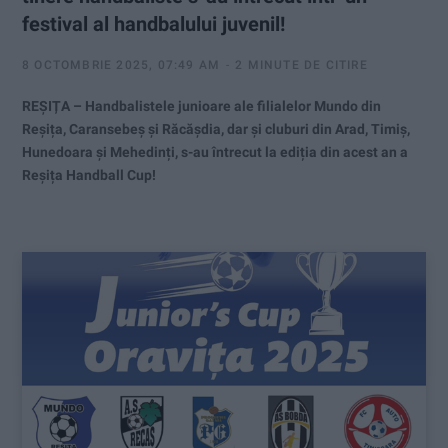
festival al handbalului juvenil!
8 OCTOMBRIE 2025, 07:49 AM
2 MINUTE DE CITIRE
REȘIȚA – Handbalistele junioare ale filialelor Mundo din
Reșița, Caransebeș și Răcășdia, dar și cluburi din Arad, Timiș,
Hunedoara și Mehedinți, s-au întrecut la ediția din acest an a
Reșița Handball Cup!