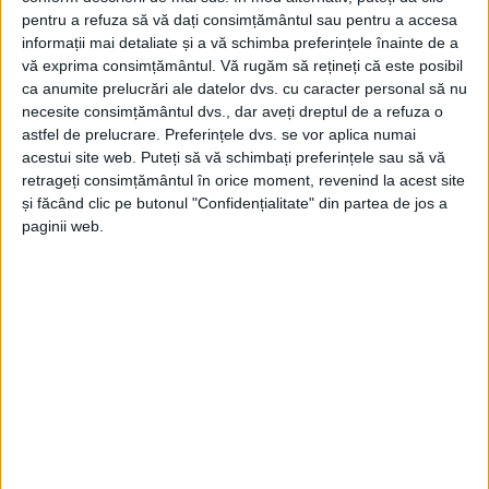
pentru a refuza să vă dați consimțământul sau pentru a accesa
informații mai detaliate și a vă schimba preferințele înainte de a
vă exprima consimțământul.
Vă rugăm să rețineți că este posibil
ca anumite prelucrări ale datelor dvs. cu caracter personal să nu
necesite consimțământul dvs., dar aveți dreptul de a refuza o
astfel de prelucrare. Preferințele dvs. se vor aplica numai
acestui site web. Puteți să vă schimbați preferințele sau să vă
retrageți consimțământul în orice moment, revenind la acest site
și făcând clic pe butonul "Confidențialitate" din partea de jos a
paginii web.
SPORT
Mundo organizează Caransebeș
Handbal Cup la mini și baby-handbal
25 APRILIE 2025, 07:53 AM
3 MINUTE DE CITIRE
CARANSEBEȘ – Primul turneu găzduit de municipiul
Caransebeș adresat mini-handbalului și baby-handbalului va