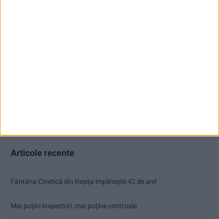
Articole recente
Fântâna Cinetică din Reșița împlinește 42 de ani!
Mai puțini inspectori, mai puține controale