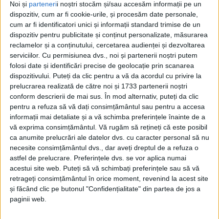
Noi și
parteneri
i noștri stocăm și/sau accesăm informații pe un
dispozitiv, cum ar fi cookie-urile, și procesăm date personale,
cum ar fi identificatori unici și informații standard trimise de un
dispozitiv pentru publicitate și conținut personalizate, măsurarea
reclamelor și a conținutului, cercetarea audienței și dezvoltarea
serviciilor.
Cu permisiunea dvs., noi și partenerii noștri putem
folosi date și identificări precise de geolocație prin scanarea
dispozitivului. Puteți da clic pentru a vă da acordul cu privire la
prelucrarea realizată de către noi și 1733 partenerii noștri
conform descrierii de mai sus. În mod alternativ, puteți da clic
În urma apariției în mediul online a unor imagini cu
pentru a refuza să vă dați consimțământul sau pentru a accesa
mai multe fete care agresează o alta (foarte probabil
informații mai detaliate și a vă schimba preferințele înainte de a
vă exprima consimțământul.
Vă rugăm să rețineți că este posibil
eleve ale Colegiului Național „C.D. Loga“
),
polițiștii din
ca anumite prelucrări ale datelor dvs. cu caracter personal să nu
Caransebeș
au primit o plângere din partea tatălui
necesite consimțământul dvs., dar aveți dreptul de a refuza o
astfel de prelucrare. Preferințele dvs. se vor aplica numai
victimei, o copilă de 13 ani, care ar fi fost umilită și
acestui site web. Puteți să vă schimbați preferințele sau să vă
agresată de mai multe fete în urmă cu aproape o
retrageți consimțământul în orice moment, revenind la acest site
săptămână. Copila, de rușine, de teamă, nu a povestit
și făcând clic pe butonul "Confidențialitate" din partea de jos a
paginii web.
nici măcar acasă scenele de coșmar prin care a