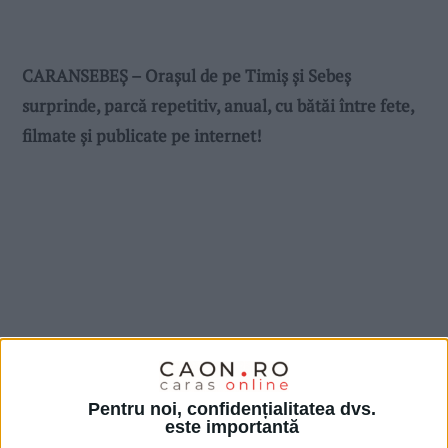
CARANSEBEȘ – Orașul de pe Timiș și Sebeș
surprinde, parcă repetitiv, anual, cu bătăi între fete,
filmate și publicate pe internet!
Pentru noi, confidențialitatea dvs.
este importantă