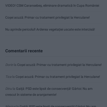
VIDEO! CSM Caransebeș, eliminare dramatică în Cupa României
Coșei acuză: Primar cu tratament privilegiat la Herculane!
Nu aprinde pericolul! Arderea vegetației uscate este interzisă!
Comentarii recente
Dorin
la
Coșei acuză: Primar cu tratament privilegiat la Herculane!
Tica
la
Coșei acuză: Primar cu tratament privilegiat la Herculane!
Dinu
la
Gaiţă: PSD este lipsit de consecvență! Gârtoi: Nu am
crescut în sisteme de aranjamente!
Marius
la
Gaiţă: PSD este lipsit de consecvență! Gârtoi: Nu am