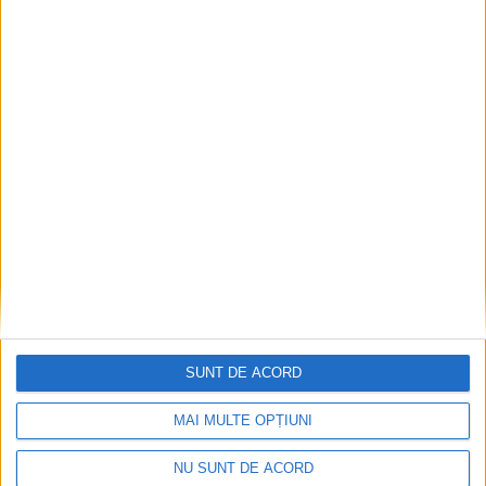
Fântâna Cinetică din Reșița împlinește 42 de ani!
2026-08-06
SUNT DE ACORD
MAI MULTE OPȚIUNI
NU SUNT DE ACORD