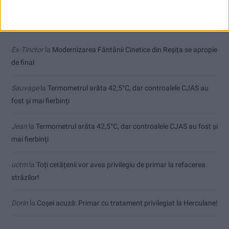
Comentarii recente
Ex-Tinctor
la
Modernizarea Fântânii Cinetice din Reșița se apropie
de final
Sauvage
la
Termometrul arăta 42,5°C, dar controalele CJAS au
fost și mai fierbinți
Jean
la
Termometrul arăta 42,5°C, dar controalele CJAS au fost și
mai fierbinți
uctm
la
Toți cetățenii vor avea privilegiu de primar la refacerea
străzilor!
Dorin
la
Coșei acuză: Primar cu tratament privilegiat la Herculane!