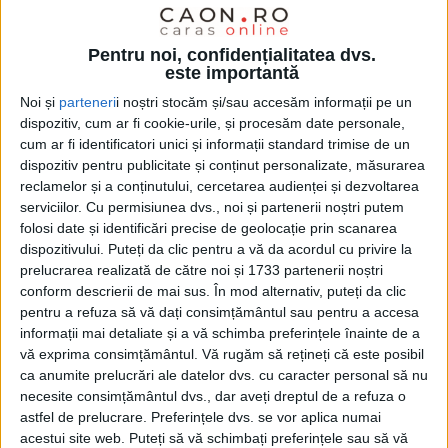
REȘIȚA – Astfel, prețul unei călătorii este, începând cu 1
Pentru noi, confidențialitatea dvs.
ianuarie, de 3 lei, iar costul unui abonament de o lună de 100 de
este importantă
lei!
Noi și
parteneri
i noștri stocăm și/sau accesăm informații pe un
dispozitiv, cum ar fi cookie-urile, și procesăm date personale,
cum ar fi identificatori unici și informații standard trimise de un
dispozitiv pentru publicitate și conținut personalizate, măsurarea
reclamelor și a conținutului, cercetarea audienței și dezvoltarea
serviciilor.
Cu permisiunea dvs., noi și partenerii noștri putem
folosi date și identificări precise de geolocație prin scanarea
dispozitivului. Puteți da clic pentru a vă da acordul cu privire la
prelucrarea realizată de către noi și 1733 partenerii noștri
conform descrierii de mai sus. În mod alternativ, puteți da clic
pentru a refuza să vă dați consimțământul sau pentru a accesa
informații mai detaliate și a vă schimba preferințele înainte de a
vă exprima consimțământul.
Vă rugăm să rețineți că este posibil
ca anumite prelucrări ale datelor dvs. cu caracter personal să nu
necesite consimțământul dvs., dar aveți dreptul de a refuza o
astfel de prelucrare. Preferințele dvs. se vor aplica numai
ŞTIRILE JUDEŢULUI CARAŞ-SEVERIN
acestui site web. Puteți să vă schimbați preferințele sau să vă