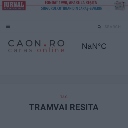
S
e
a
r
c
h
f
TAG
TRAMVAI RESITA
o
r