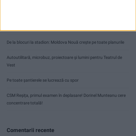
Articole recente
Modernizarea Fântânii Cinetice din Reșița se apropie de final
De la blocuri la stadion: Moldova Nouă crește pe toate planurile
Autoutilitară, microbuz, proiectoare și lumini pentru Teatrul de
Vest
Pe toate șantierele se lucrează cu spor
CSM Reșița, primul examen în deplasare! Dorinel Munteanu cere
concentrare totală!
Comentarii recente