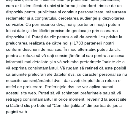
cum ar fi identificatori unici și informații standard trimise de un
dispozitiv pentru publicitate și conținut personalizate, măsurarea
reclamelor și a conținutului, cercetarea audienței și dezvoltarea
serviciilor.
Cu permisiunea dvs., noi și partenerii noștri putem
folosi date și identificări precise de geolocație prin scanarea
dispozitivului. Puteți da clic pentru a vă da acordul cu privire la
prelucrarea realizată de către noi și 1733 partenerii noștri
conform descrierii de mai sus. În mod alternativ, puteți da clic
pentru a refuza să vă dați consimțământul sau pentru a accesa
informații mai detaliate și a vă schimba preferințele înainte de a
vă exprima consimțământul.
Vă rugăm să rețineți că este posibil
Practic, de ieri au intrat în vigoare prevederile
ca anumite prelucrări ale datelor dvs. cu caracter personal să nu
necesite consimțământul dvs., dar aveți dreptul de a refuza o
Hotărârii Consiliului Local nr. 598 din 19 decembrie
astfel de prelucrare. Preferințele dvs. se vor aplica numai
2024, prin care au fost aprobate
noile tarife
aplicate
acestui site web. Puteți să vă schimbați preferințele sau să vă
de societatea
Transport Urban Reșița (TUR)
. Față de
retrageți consimțământul în orice moment, revenind la acest site
și făcând clic pe butonul "Confidențialitate" din partea de jos a
2,50 lei, cât a fost prețul unui
bilet
în 2024, de acum
paginii web.
vom plăti 3 lei, în timp ce
abonamentul lunar
a fost
„rotunjit“ la 100 de lei. Varianta achiziționării unui