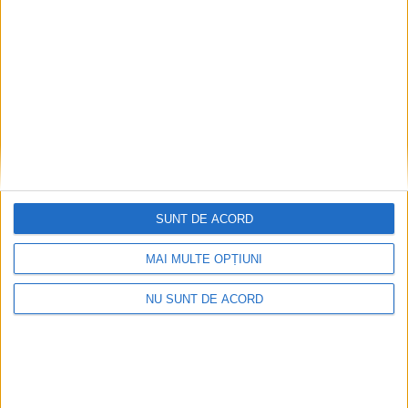
2026-08-07
SUNT DE ACORD
MAI MULTE OPȚIUNI
NU SUNT DE ACORD
De la blocuri la stadion: Moldova Nouă crește pe
toate planurile
2026-08-07