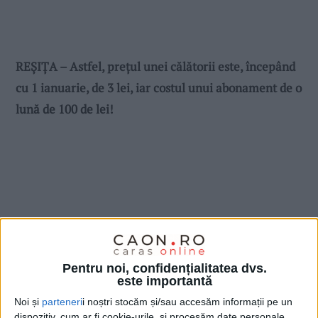
REȘIȚA – Astfel, prețul unei călătorii este, începând
cu 1 ianuarie, de 3 lei, iar costul unui abonament de o
lună de 100 de lei!
Pentru noi, confidențialitatea dvs.
este importantă
Noi și
parteneri
i noștri stocăm și/sau accesăm informații pe un
dispozitiv, cum ar fi cookie-urile, și procesăm date personale,