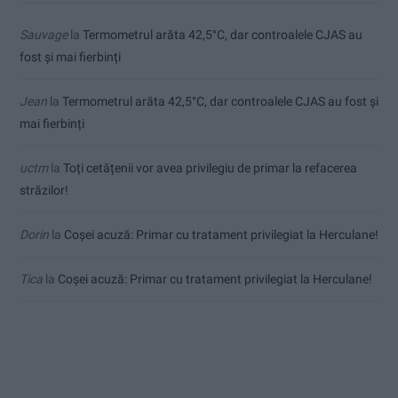
Sauvage
la
Termometrul arăta 42,5°C, dar controalele CJAS au
fost și mai fierbinți
Jean
la
Termometrul arăta 42,5°C, dar controalele CJAS au fost și
mai fierbinți
uctm
la
Toți cetățenii vor avea privilegiu de primar la refacerea
străzilor!
Dorin
la
Coșei acuză: Primar cu tratament privilegiat la Herculane!
Tica
la
Coșei acuză: Primar cu tratament privilegiat la Herculane!