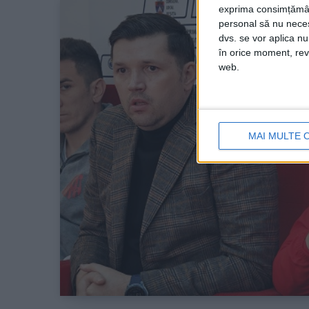
exprima consimțămâ
personal să nu necesi
dvs. se vor aplica n
în orice moment, reve
web.
MAI MULTE 