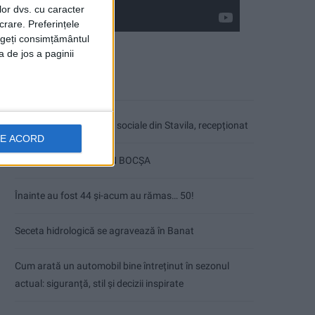
lor dvs. cu caracter
crare. Preferințele
rageți consimțământul
a de jos a paginii
Articole recente
Ultimul bloc de locuințe sociale din Stavila, recepționat
DE ACORD
ANUNŢ OPRIRE APĂ ÎN BOCȘA
Înainte au fost 44 și-acum au rămas… 50!
Seceta hidrologică se agravează în Banat
Cum arată un automobil bine întreținut în sezonul
actual: siguranță, stil și decizii inspirate