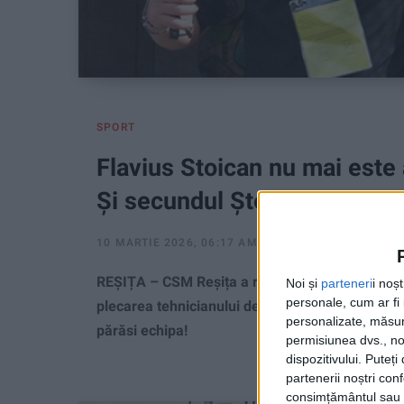
SPORT
Flavius Stoican nu mai este
Și secundul Ștefan Bărboian
10 MARTIE 2026, 06:17 AM
2 MINUTE DE CITIRE
REȘIȚA – CSM Reșița a reziliat, de comun acord
Noi și
parteneri
i noș
personale, cum ar fi i
plecarea tehnicianului de pe banca formației C
personalizate, măsura
părăsi echipa!
permisiunea dvs., noi
dispozitivului. Puteț
partenerii noștri con
consimțământul sau p