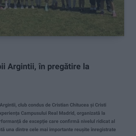
 Argintii, în pregătire la
Argintii, club condus de Cristian Chitucea și Cristi
 experiența Campusului Real Madrid, organizată la
rformanță de excepție care confirmă nivelul ridicat al
intă una dintre cele mai importante reușite înregistrate