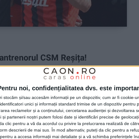
 antrenorul CSM Reșița!
u a părăsit echipa!
Pentru noi, confidențialitatea dvs. este importa
, contractul cu antrenorul Flavius Stoican. Odată cu
tri stocăm și/sau accesăm informații pe un dispozitiv, cum ar fi cookie-u
dentificatori unici și informații standard trimise de un dispozitiv pentru p
SM Reșița, și antrenorul secund Ștefan Bărboianu va
rea reclamelor și a conținutului, cercetarea audienței și dezvoltarea ser
 și partenerii noștri putem folosi date și identificări precise de geoloca
i da clic pentru a vă da acordul cu privire la prelucrarea realizată de cătr
form descrierii de mai sus. În mod alternativ, puteți da clic pentru a refu
entru a accesa informații mai detaliate și a vă schimba preferințele în