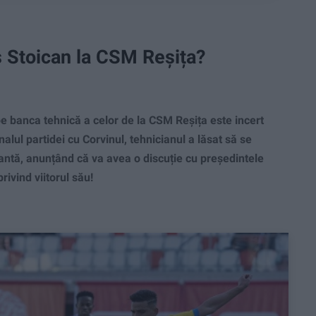
s Stoican la CSM Reșița?
pe banca tehnică a celor de la CSM Reșița este incert
inalul partidei cu Corvinul, tehnicianul a lăsat să se
ntă, anunțând că va avea o discuție cu președintele
privind viitorul său!