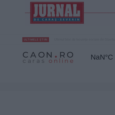
Ultimul bloc de locuințe sociale din Stavila
ULTIMELE ȘTIRI