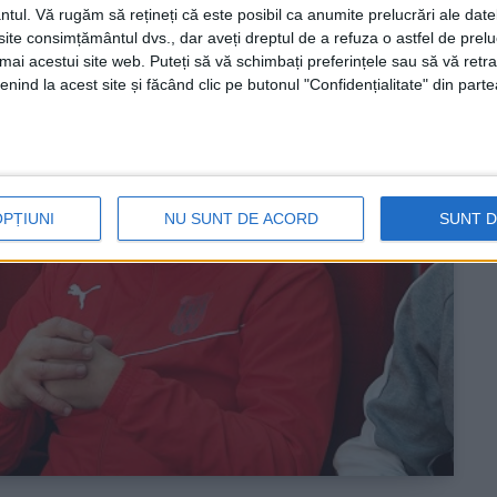
ntul.
Vă rugăm să rețineți că este posibil ca anumite prelucrări ale date
te consimțământul dvs., dar aveți dreptul de a refuza o astfel de prelu
umai acestui site web. Puteți să vă schimbați preferințele sau să vă ret
nind la acest site și făcând clic pe butonul "Confidențialitate" din parte
OPȚIUNI
NU SUNT DE ACORD
SUNT 