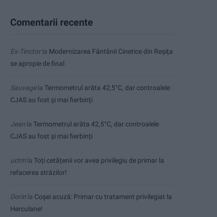
Comentarii recente
Ex-Tinctor
la
Modernizarea Fântânii Cinetice din Reșița
se apropie de final
Sauvage
la
Termometrul arăta 42,5°C, dar controalele
CJAS au fost și mai fierbinți
Jean
la
Termometrul arăta 42,5°C, dar controalele
CJAS au fost și mai fierbinți
uctm
la
Toți cetățenii vor avea privilegiu de primar la
refacerea străzilor!
Dorin
la
Coșei acuză: Primar cu tratament privilegiat la
Herculane!