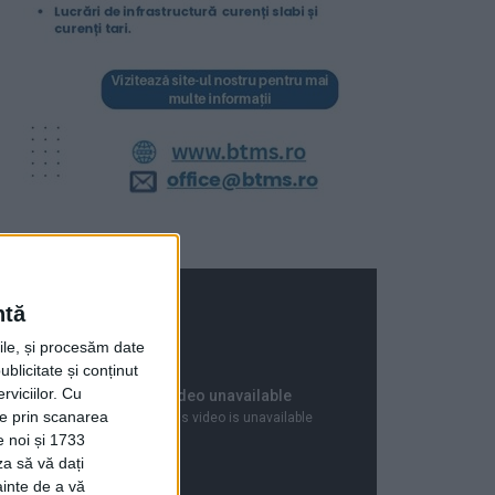
ntă
rile, și procesăm date
ublicitate și conținut
viciilor.
Cu
ție prin scanarea
e noi și 1733
za să vă dați
ainte de a vă