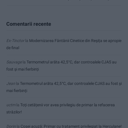
Comentarii recente
Ex-Tinctor
la
Modernizarea Fântânii Cinetice din Reșița se apropie
de final
Sauvage
la
Termometrul arăta 42,5°C, dar controalele CJAS au
fost și mai fierbinți
Jean
la
Termometrul arăta 42,5°C, dar controalele CJAS au fost și
mai fierbinți
uctm
la
Toți cetățenii vor avea privilegiu de primar la refacerea
străzilor!
Dorin
la
Coșei acuză: Primar cu tratament privilegiat la Herculane!