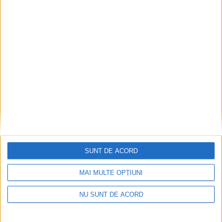
Nimeni nu ne poate izgoni din propriile amintiri!
2026-08-09
SUNT DE ACORD
MAI MULTE OPȚIUNI
NU SUNT DE ACORD