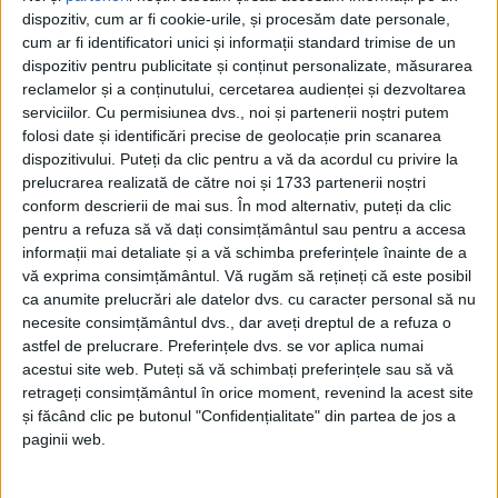
dispozitiv, cum ar fi cookie-urile, și procesăm date personale,
cum ar fi identificatori unici și informații standard trimise de un
dispozitiv pentru publicitate și conținut personalizate, măsurarea
reclamelor și a conținutului, cercetarea audienței și dezvoltarea
serviciilor.
Cu permisiunea dvs., noi și partenerii noștri putem
folosi date și identificări precise de geolocație prin scanarea
dispozitivului. Puteți da clic pentru a vă da acordul cu privire la
prelucrarea realizată de către noi și 1733 partenerii noștri
conform descrierii de mai sus. În mod alternativ, puteți da clic
pentru a refuza să vă dați consimțământul sau pentru a accesa
informații mai detaliate și a vă schimba preferințele înainte de a
vă exprima consimțământul.
Vă rugăm să rețineți că este posibil
ca anumite prelucrări ale datelor dvs. cu caracter personal să nu
În acest an, sărbătoarea hramului capătă o strălucire
necesite consimțământul dvs., dar aveți dreptul de a refuza o
aparte: va avea loc proclamarea locală a
canonizării
astfel de prelucrare. Preferințele dvs. se vor aplica numai
acestui site web. Puteți să vă schimbați preferințele sau să vă
Sfântului Cuvios Calistrat de la Vasiova și Timșeni
, un
retrageți consimțământul în orice moment, revenind la acest site
fiu al Banatului care s-a nevoit în smerenie și
și făcând clic pe butonul "Confidențialitate" din partea de jos a
rugăciune, luminând cu viața sa întreaga eparhie. În
paginii web.
aceste două zile, pelerinii din tot Banatul și de mai