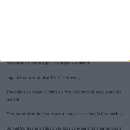
Articole recente
Nimeni nu ne poate izgoni din propriile amintiri!
Impact frontal mortal pe DN 6, la Armeniș
Tragedie la Dalboşeț! O femeie a fost carbonizată, casa a ars din
temelii!
Zece noi stații de încărcare pentru mașini electrice, la Caransebeș
Dorinel Munteanu a adus un fundaș cu experiență internațională