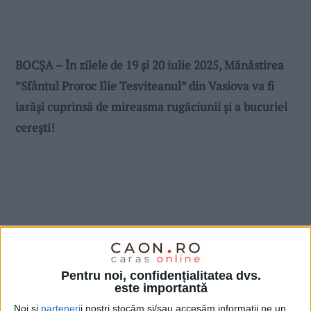
BOCŞA – În zilele de 19 și 20 iulie 2025, Mănăstirea
”Sfântul Proroc Ilie Tesviteanul” din Vasiova va fi
iarăși cuprinsă de mireasma rugăciunii și a bucuriei
cerești!
Pentru noi, confidențialitatea dvs.
este importantă
Noi și
parteneri
i noștri stocăm și/sau accesăm informații pe un