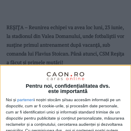
REȘIȚA – Reunirea echipei va avea loc luni, 23 iunie,
la stadionul din Valea Domanului, unde fotbaliștii vor
susține primul antrenament după vacanță, sub
comanda lui Flavius Stoican. Până atunci, CSM Reșița
a făcut și primele mutări!
Pentru noi, confidențialitatea dvs.
este importantă
Noi și
parteneri
i noștri stocăm și/sau accesăm informații pe un
dispozitiv, cum ar fi cookie-urile, și procesăm date personale,
cum ar fi identificatori unici și informații standard trimise de un
dispozitiv pentru publicitate și conținut personalizate, măsurarea
reclamelor și a conținutului, cercetarea audienței și dezvoltarea
serviciilor.
Cu permisiunea dvs., noi și partenerii noștri putem