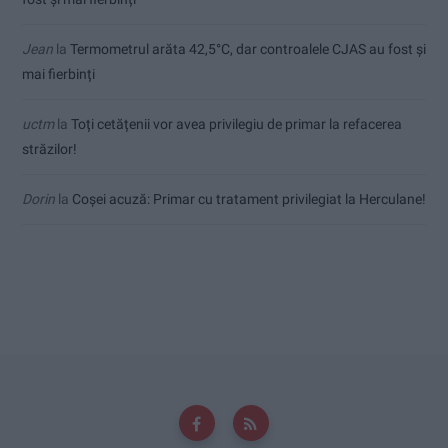
Jean
la
Termometrul arăta 42,5°C, dar controalele CJAS au fost și
mai fierbinți
uctm
la
Toți cetățenii vor avea privilegiu de primar la refacerea
străzilor!
Dorin
la
Coșei acuză: Primar cu tratament privilegiat la Herculane!