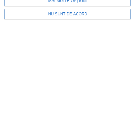
MAI MULTE OPȚIUNI
NU SUNT DE ACORD
Parcul Tricolorului, de mai bine de jumătate de an
în șantier
2026-08-08
Arhive
A
r