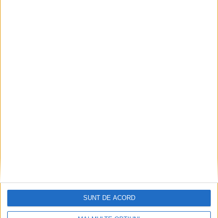
CSM Reșița a rezolvat meciul în două minute și a
plecat cu toate punctele de la Satu Mare
2026-08-08
SUNT DE ACORD