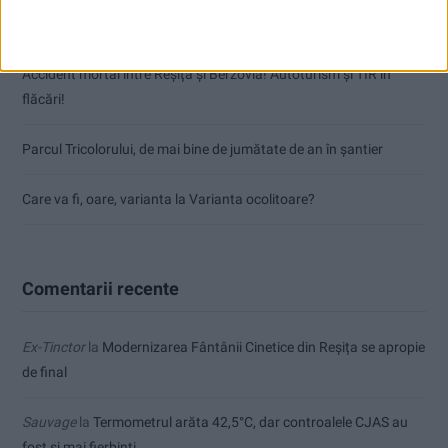
punctele de la Satu Mare
Accident mortal între Reșița și Berzovia! Autoturism și TIR în
flăcări!
Parcul Tricolorului, de mai bine de jumătate de an în șantier
Care va fi, oare, varianta la Varianta ocolitoare?
Comentarii recente
Ex-Tinctor
la
Modernizarea Fântânii Cinetice din Reșița se apropie
de final
Sauvage
la
Termometrul arăta 42,5°C, dar controalele CJAS au
fost și mai fierbinți