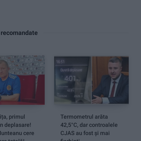
e recomandate
ța, primul
Termometrul arăta
n deplasare!
42,5°C, dar controalele
Munteanu cere
CJAS au fost și mai