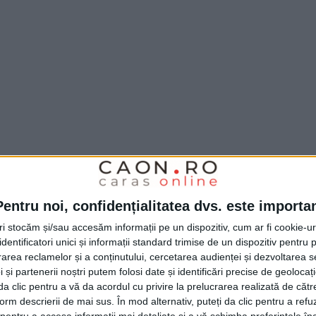
Pentru noi, confidențialitatea dvs. este importa
tri stocăm și/sau accesăm informații pe un dispozitiv, cum ar fi cookie-u
e site-ul ANAF – Direcţia Generală Regională a
dentificatori unici și informații standard trimise de un dispozitiv pentru p
rea reclamelor și a conținutului, cercetarea audienței și dezvoltarea ser
 secţiunea Licitaţii şi anunţuri – Licitaţii –
 și partenerii noștri putem folosi date și identificări precise de geoloca
ilor sechestrate. Pentru informaţii suplimentare, vă
i da clic pentru a vă da acordul cu privire la prelucrarea realizată de cătr
form descrierii de mai sus. În mod alternativ, puteți da clic pentru a refu
 la numărul de telefon 025542381.