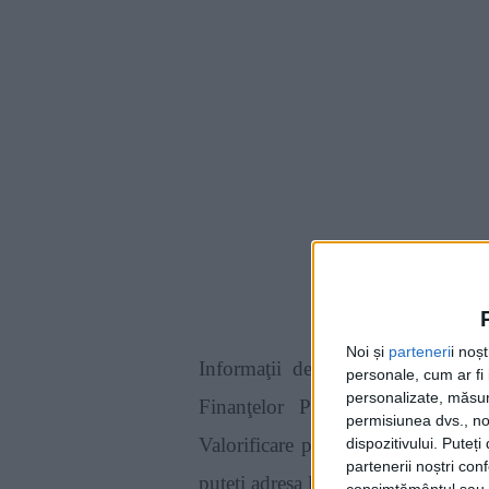
Noi și
parteneri
i noș
Informaţii detaliate se găsesc p
personale, cum ar fi i
personalizate, măsura
Finanţelor Publice Timişoara la
permisiunea dvs., noi
Valorificare prin licitaţie a bunur
dispozitivului. Puteț
partenerii noștri con
puteţi adresa la sediul nostru sau