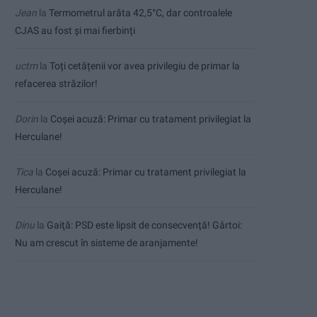
Jean
la
Termometrul arăta 42,5°C, dar controalele
CJAS au fost și mai fierbinți
uctm
la
Toți cetățenii vor avea privilegiu de primar la
refacerea străzilor!
Dorin
la
Coșei acuză: Primar cu tratament privilegiat la
Herculane!
Tica
la
Coșei acuză: Primar cu tratament privilegiat la
Herculane!
Dinu
la
Gaiţă: PSD este lipsit de consecvență! Gârtoi:
Nu am crescut în sisteme de aranjamente!