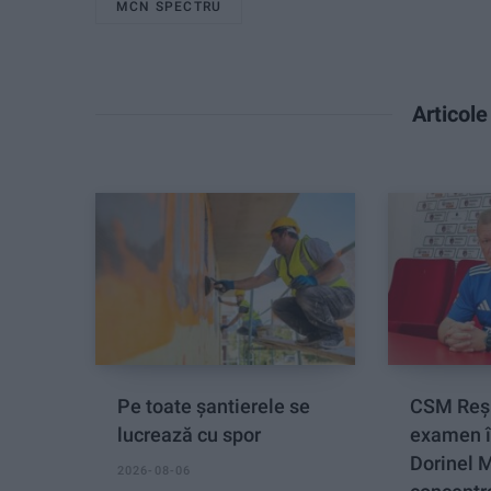
MCN SPECTRU
Articol
Pe toate șantierele se
CSM Reși
lucrează cu spor
examen î
Dorinel 
2026-08-06