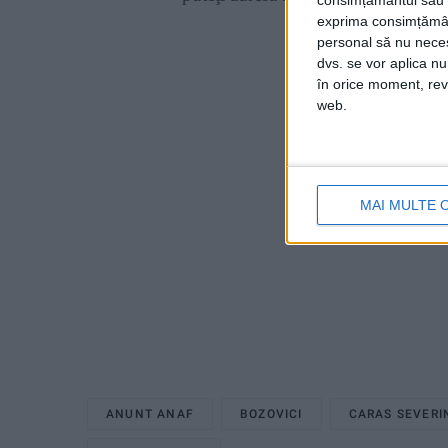
consimțământul sau p
exprima consimțămâ
personal să nu necesi
dvs. se vor aplica n
în orice moment, reve
web.
MAI MULTE 
ANUNT ANAF
BOZOVICI
CARAS SEVERI