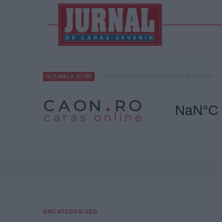
Pe toate șantierele se lucrează cu spor
ULTIMELE ȘTIRI
UNCATEGORIZED