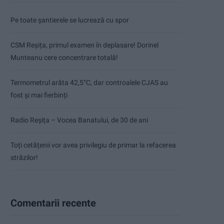
Pe toate șantierele se lucrează cu spor
CSM Reșița, primul examen în deplasare! Dorinel
Munteanu cere concentrare totală!
Termometrul arăta 42,5°C, dar controalele CJAS au
fost și mai fierbinți
Radio Reșița – Vocea Banatului, de 30 de ani
Toți cetățenii vor avea privilegiu de primar la refacerea
străzilor!
Comentarii recente