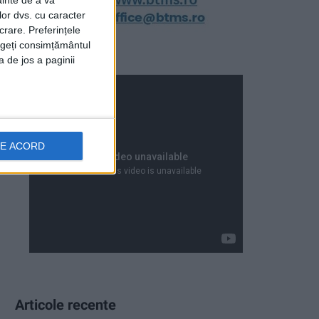
ainte de a vă
lor dvs. cu caracter
crare. Preferințele
rageți consimțământul
a de jos a paginii
DE ACORD
Articole recente