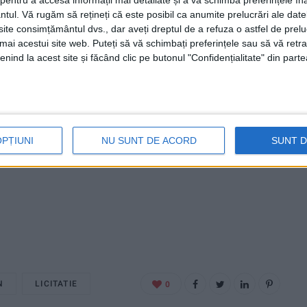
entru a accesa informații mai detaliate și a vă schimba preferințele în
ntul.
Vă rugăm să rețineți că este posibil ca anumite prelucrări ale date
te consimțământul dvs., dar aveți dreptul de a refuza o astfel de prelu
umai acestui site web. Puteți să vă schimbați preferințele sau să vă ret
nind la acest site și făcând clic pe butonul "Confidențialitate" din parte
OPȚIUNI
NU SUNT DE ACORD
SUNT 
N
LICITATIE
0