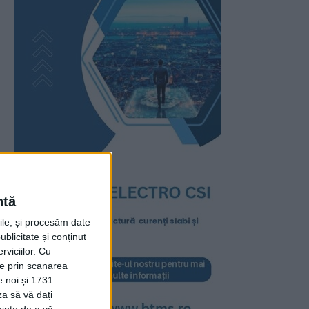
ntă
rile, și procesăm date
ublicitate și conținut
viciilor.
Cu
ție prin scanarea
e noi și 1731
za să vă dați