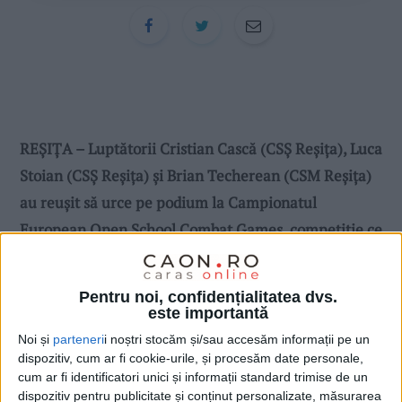
REȘIȚA – Luptătorii Cristian Cască (CSȘ Reșița), Luca
Stoian (CSȘ Reșița) și Brian Techerean (CSM Reșița)
au reușit să urce pe podium la Campionatul
European Open School Combat Games, competiție ce
a avut loc recent la București!
Pentru noi, confidențialitatea dvs.
este importantă
Noi și
parteneri
i noștri stocăm și/sau accesăm informații pe un
dispozitiv, cum ar fi cookie-urile, și procesăm date personale,
cum ar fi identificatori unici și informații standard trimise de un
dispozitiv pentru publicitate și conținut personalizate, măsurarea