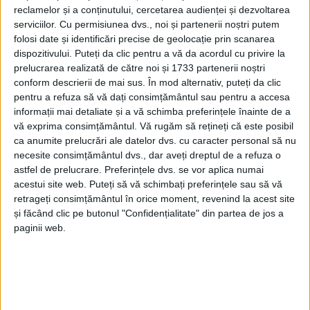
reclamelor și a conținutului, cercetarea audienței și dezvoltarea
serviciilor.
Cu permisiunea dvs., noi și partenerii noștri putem
folosi date și identificări precise de geolocație prin scanarea
dispozitivului. Puteți da clic pentru a vă da acordul cu privire la
prelucrarea realizată de către noi și 1733 partenerii noștri
conform descrierii de mai sus. În mod alternativ, puteți da clic
pentru a refuza să vă dați consimțământul sau pentru a accesa
informații mai detaliate și a vă schimba preferințele înainte de a
vă exprima consimțământul.
Vă rugăm să rețineți că este posibil
ca anumite prelucrări ale datelor dvs. cu caracter personal să nu
necesite consimțământul dvs., dar aveți dreptul de a refuza o
astfel de prelucrare. Preferințele dvs. se vor aplica numai
acestui site web. Puteți să vă schimbați preferințele sau să vă
retrageți consimțământul în orice moment, revenind la acest site
și făcând clic pe butonul "Confidențialitate" din partea de jos a
paginii web.
„Trei sportivi legitimați la
Clubul Sportiv Școlar
Reșița și Clubul Sportiv Muncipal Reșița
, secția
lupte
libere
, au participat la Campionatul European Open