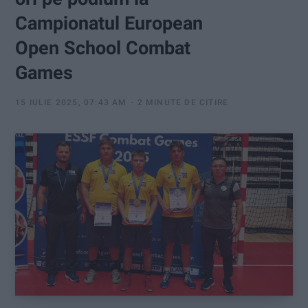
:
Campionatul European
Open School Combat
Games
15 IULIE 2025, 07:43 AM
2 MINUTE DE CITIRE