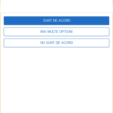
CSM Reșița a rezolvat meciul în două minute și a
plecat cu toate punctele de la Satu Mare
SUNT DE ACORD
2026-08-08
MAI MULTE OPȚIUNI
NU SUNT DE ACORD
Parcul Tricolorului, de mai bine de jumătate de an