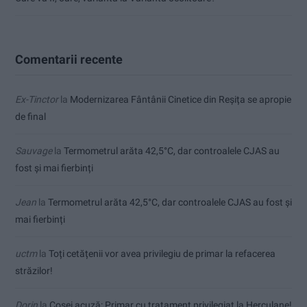
Comentarii recente
Ex-Tinctor
la
Modernizarea Fântânii Cinetice din Reșița se apropie
de final
Sauvage
la
Termometrul arăta 42,5°C, dar controalele CJAS au
fost și mai fierbinți
Jean
la
Termometrul arăta 42,5°C, dar controalele CJAS au fost și
mai fierbinți
uctm
la
Toți cetățenii vor avea privilegiu de primar la refacerea
străzilor!
Dorin
la
Coșei acuză: Primar cu tratament privilegiat la Herculane!