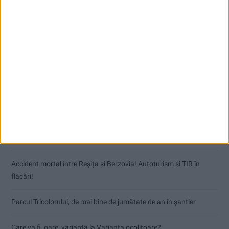
Articole recente
Dorinel Munteanu: Am câștigat prin muncă și implicare totală!
CSM Reșița a rezolvat meciul în două minute și a plecat cu toate
punctele de la Satu Mare
Accident mortal între Reșița și Berzovia! Autoturism și TIR în
flăcări!
Parcul Tricolorului, de mai bine de jumătate de an în șantier
Care va fi, oare, varianta la Varianta ocolitoare?