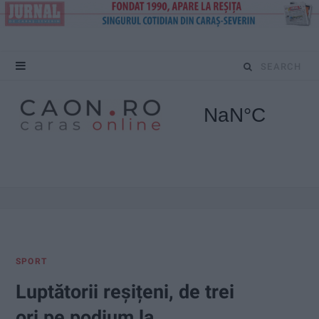
S
e
a
r
c
h
f
SPORT
o
Luptătorii reșițeni, de trei
r
ori pe podium la